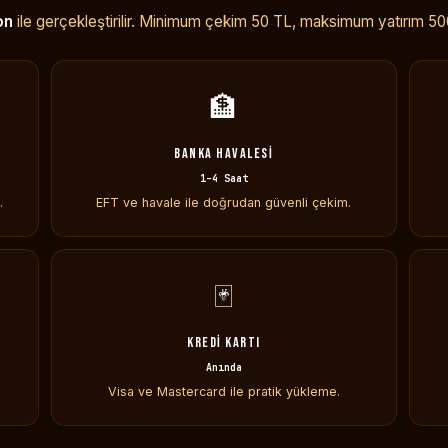
on
ile gerçekleştirilir. Minimum çekim 50 TL, maksimum yatırım 5
🏦
BANKA HAVALESİ
1–4 Saat
.
EFT ve havale ile doğrudan güvenli çekim.
🃏
KREDİ KARTI
Anında
Visa ve Mastercard ile pratik yükleme.