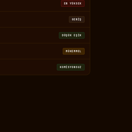
EN YÜKSEK
GENIŞ
DÜŞÜK EŞIK
MÜKEMMEL
KOMISYONSUZ