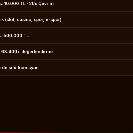
. 10.000 TL · 20x Çevrim
k (slot, casino, spor, e-spor)
s. 500.000 TL
— 68.400+ değerlendirme
rde sıfır komisyon