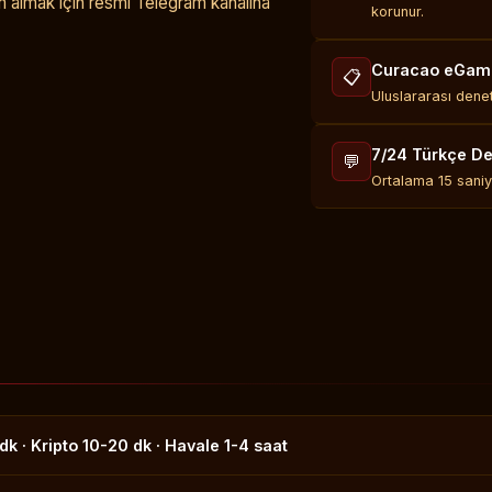
im almak için resmi Telegram kanalına
korunur.
Curacao eGami
📋
Uluslararası denet
7/24 Türkçe De
💬
Ortalama 15 saniy
k · Kripto 10-20 dk · Havale 1-4 saat