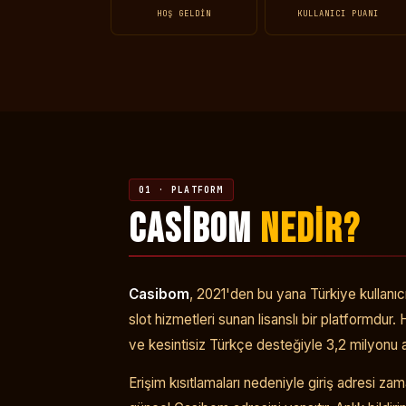
HOŞ GELDIN
KULLANICI PUANI
01 · PLATFORM
Casibom
NEDİR?
Casibom
, 2021'den bu yana Türkiye kullanıcı
slot hizmetleri sunan lisanslı bir platformdur. 
ve kesintisiz Türkçe desteğiyle 3,2 milyonu aş
Erişim kısıtlamaları nedeniyle giriş adresi z