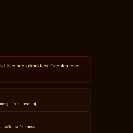
li üzerinde kalmaktadır. Futbolda tespit
nmış sürekli avantaj.
güncelleme frekansı.