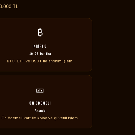
00.000 TL.
₿
KRİPTO
10–20 Dakika
BTC, ETH ve USDT ile anonim işlem.
🎫
ÖN ÖDEMELİ
Anında
Ön ödemeli kart ile kolay ve güvenli işlem.