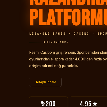
PLATFORM
LISANSLI BAHIS · CASINO · SPO
NEDEN CASIBOM?
Resmi Casibom giriş rehberi. Spor bahislerinden 
oyunlarından e-spora kadar 4.000'den fazla oyu
erişim adresi sağ panelde.
Detaylı İncele
%200
4.95★