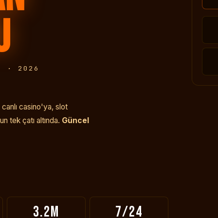
U
R · 2026
canlı casino'ya, slot
n tek çatı altında.
Güncel
3.2M
7/24