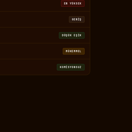
EN YÜKSEK
GENIŞ
DÜŞÜK EŞIK
MÜKEMMEL
KOMISYONSUZ