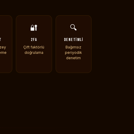
🔐
🔍
T
2FA
DENETİMLİ
üzey
Çift faktörlü
Bağımsız
leme
doğrulama
periyodik
denetim