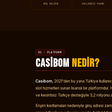
HOŞ GELDIN
KULLANICI PUANI
01 · PLATFORM
Casibom
NEDİR?
Casibom
, 2021'den bu yana Türkiye kullanıcı
slot hizmetleri sunan lisanslı bir platformdur. 
ve kesintisiz Türkçe desteğiyle 3,2 milyonu aş
Erişim kısıtlamaları nedeniyle giriş adresi z