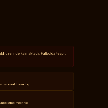
li üzerinde kalmaktadır. Futbolda tespit
nmış sürekli avantaj.
güncelleme frekansı.