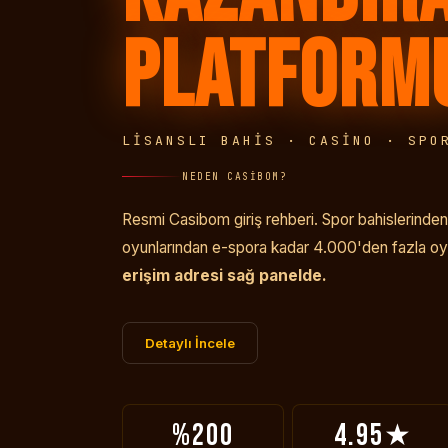
PLATFORM
LISANSLI BAHIS · CASINO · SPO
NEDEN CASIBOM?
Resmi Casibom giriş rehberi. Spor bahislerinden 
oyunlarından e-spora kadar 4.000'den fazla oyu
erişim adresi sağ panelde.
Detaylı İncele
%200
4.95★