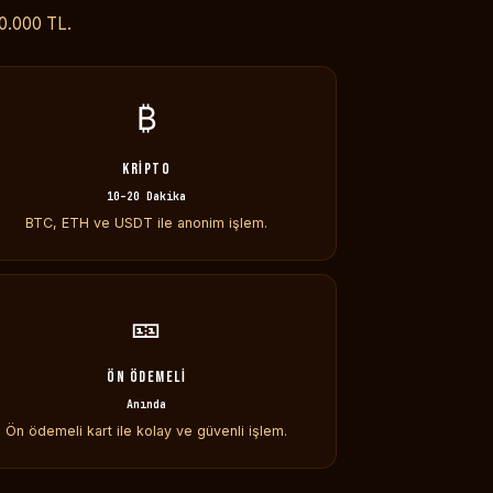
00.000 TL.
₿
KRİPTO
10–20 Dakika
BTC, ETH ve USDT ile anonim işlem.
🎫
ÖN ÖDEMELİ
Anında
Ön ödemeli kart ile kolay ve güvenli işlem.