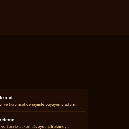
Hizmet
apı ve kurumsal deneyimle büyüyen platform.
freleme
l verileriniz askeri düzeyde şifrelemeyle