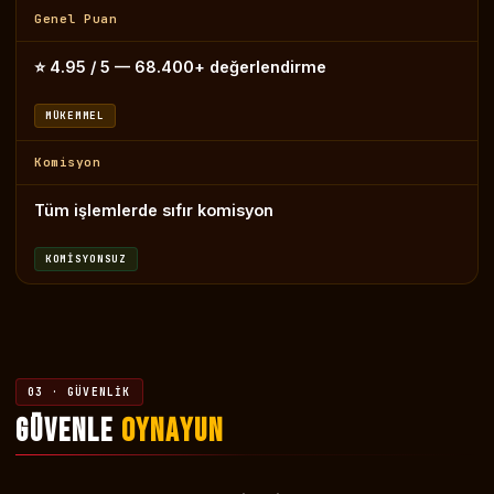
Genel Puan
⭐ 4.95 / 5 — 68.400+ değerlendirme
MÜKEMMEL
Komisyon
Tüm işlemlerde sıfır komisyon
KOMISYONSUZ
03 · GÜVENLIK
GÜVENLE
OYNAYUN