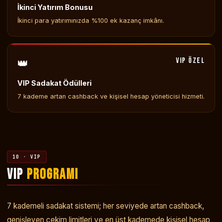
İkinci Yatırım Bonusu
İkinci para yatırımınızda %100 ek kazanç imkânı.
VIP Özel
👑
VIP Sadakat Ödülleri
7 kademe artan cashback ve kişisel hesap yöneticisi hizmeti.
10 · VIP
VIP
PROGRAMI
7 kademeli sadakat sistemi; her seviyede artan cashback,
genişleyen çekim limitleri ve en üst kademede kişisel hesap