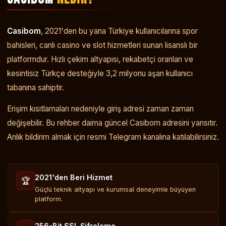
Casibom
, 2021'den bu yana Türkiye kullanıcılarına spor
bahisleri, canlı casino ve slot hizmetleri sunan lisanslı bir
platformdur. Hızlı çekim altyapısı, rekabetçi oranları ve
kesintisiz Türkçe desteğiyle 3,2 milyonu aşan kullanıcı
tabanına sahiptir.
Erişim kısıtlamaları nedeniyle giriş adresi zaman zaman
değişebilir. Bu rehber daima güncel Casibom adresini yansıtır.
Anlık bildirim almak için resmi Telegram kanalına katılabilirsiniz.
2021'den Beri Hizmet
🏆
Güçlü teknik altyapı ve kurumsal deneyimle büyüyen
platform.
256-Bit SSL Şifreleme