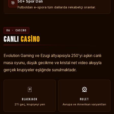
50+ Spor Dalı
🎯
Futboldan e-spora tüm dallarda rekabetçi oranlar.
06 · CASINO
CANLI
CASİNO
Evolution Gaming ve Ezugi altyapısıyla 250'yi aşkın canlı
masa oyunu, düşük gecikme ve kristal net video akışıyla
gerçek krupiyeler eşliğinde sunulmaktadır.
🃏
🎡
BLACKJACK
RULET
21'i geç, krupiyeyi yen
Avrupa ve Amerikan varyantları