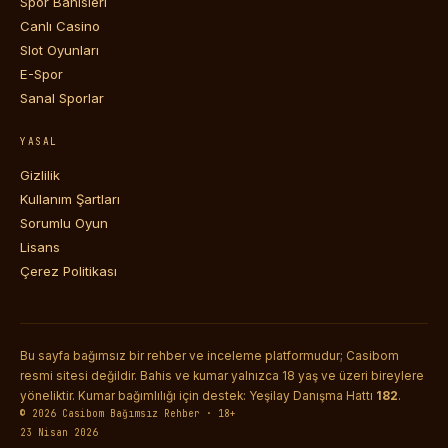
Spor Bahisleri
Canlı Casino
Slot Oyunları
E-Spor
Sanal Sporlar
YASAL
Gizlilik
Kullanım Şartları
Sorumlu Oyun
Lisans
Çerez Politikası
Bu sayfa bağımsız bir rehber ve inceleme platformudur; Casibom
resmi sitesi değildir. Bahis ve kumar yalnızca 18 yaş ve üzeri bireylere
yöneliktir. Kumar bağımlılığı için destek: Yeşilay Danışma Hattı
182
.
© 2026 Casibom Bağımsız Rehber · 18+
23 Nisan 2026