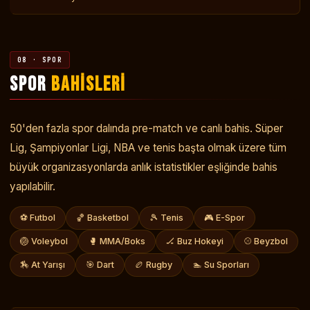
08 · SPOR
SPOR
BAHİSLERİ
50'den fazla spor dalında pre-match ve canlı bahis. Süper
Lig, Şampiyonlar Ligi, NBA ve tenis başta olmak üzere tüm
büyük organizasyonlarda anlık istatistikler eşliğinde bahis
yapılabilir.
⚽ Futbol
🏀 Basketbol
🎾 Tenis
🎮 E-Spor
🏐 Voleybol
🥊 MMA/Boks
🏒 Buz Hokeyi
⚾ Beyzbol
🏇 At Yarışı
🎯 Dart
🏉 Rugby
🏊 Su Sporları