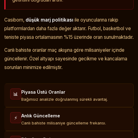
Casibom,
düşük marj politikası
ile oyuncularına rakip
platformlardan daha fazla değer aktarır. Futbol, basketbol ve
teniste piyasa ortalamasının %15 üzerinde oran sunulmaktadır.
Canlı bahiste oranlar maç akışına göre milisaniyeler içinde
güncellenir. Özel altyapı sayesinde gecikme ve kancalama
sorunları minimize edilmiştir.
Piyasa Üstü Oranlar
📊
Bağımsız analizle doğrulanmış sürekli avantaj.
Anlık Güncelleme
⚡
Canlı bahiste milisaniye güncelleme frekansı.