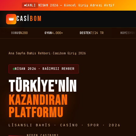
CANLI
NİSAN 2026 — Güncel Giriş Adresi Aktif
Casi
bom
👑
BONUS
%200
OYUN
4.000+
DESTEK
7/24 TR
KOMİSYON
S
›
›
Ana Sayfa
Bahis Rehberi
Casibom Giriş 2026
NISAN 2026 · BAĞIMSIZ REHBER
TÜRKİYE'NİN
KAZANDIRAN
PLATFORMU
LISANSLI BAHIS · CASINO · SPOR · 2026
NEDEN CASIBOM?