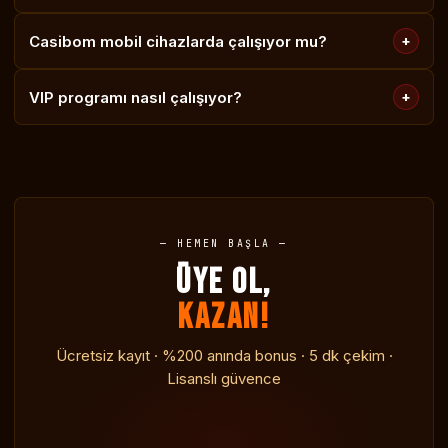
periyodik kontrolleriyle oyuncu güvenliği en üst seviyede
dakika, banka havalesi 1–4 saat içinde tamamlanır. Tüm
tutulur. Fonlar operasyonel hesaplardan ayrı saklanır.
yöntemlerde komisyon yoktur. Minimum çekim tutarı 50
İlk üyeliğinizde yapacağınız ilk yatırıma otomatik olarak
Casibom mobil cihazlarda çalışıyor mu?
+
TL'dir.
%200 bonus eklenir. Maksimum bonus tutarı 10.000 TL,
çevrim şartı 20x'tir. Bonus kodu ya da ek işlem gerekmez;
Evet. Ek uygulama indirmenize gerek yoktur; Android veya
VIP programı nasıl çalışıyor?
+
anında hesabınıza tanımlanır.
iOS tarayıcınızdan güncel adrese gitmeniz yeterlidir.
Android APK resmi siteden indirilebilir. iOS'ta PWA desteği
Çaylak, Bronz, Gümüş, Altın, Platin, Elmas ve Kral olmak
mevcuttur. Tüm özellikler eksiksiz kullanılabilir.
üzere 7 kademeli sistem. Her seviyede cashback artar,
özel bonuslar devreye girer, çekim limitleri genişler. Kral
seviyesinde kişisel hesap yöneticisi atanır.
— HEMEN BAŞLA —
ÜYE OL,
KAZAN!
Ücretsiz kayıt · %200 anında bonus · 5 dk çekim ·
Lisanslı güvence