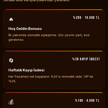
%200 · 10.000 TL
🔥
Hoş Geldin Bonusu
İlk yatırımda otomatik eşleştirme. 20x çevrim şartı, kod
gerekmez.
%20 Kayıp İadesi
🔄
Haftalık Kayıp İadesi
Her Pazartesi net kayıpların %20'si otomatik iade. VIP'de
%35.
%100 · 4.000 TL
💰