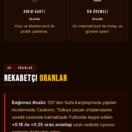
KREDİ KARTI
ÖN ÖDEMELİ
Anında
Anında
Visa ve Mastercard ile
Ön ödemeli kart ile kolay ve
pratik yükleme.
güvenli işlem.
05 · ORANLAR
REKABETÇI
ORANLAR
Bağımsız Analiz:
120'den fazla karşılaşmada yapılan
incelemede Casibom, Türkiye pazarı ortalamasının
sürekli üzerinde kalmaktadır. Futbolda tespit edilen
+0.18 ila +0.25 oran avantajı
uzun vadede oyuncu
getirisini doğrudan artırır.