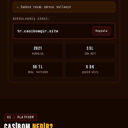
⚠ Sadece resmi adresi kullanın
DOĞRULANMIŞ ADRES:
tr.casibomgir.site
Kopyala
2021
SSL
KURULUŞ
256-BIT
50 TL
5 DK
MIN. YATIRIM
ÇEKIM HIZI
01 · PLATFORM
Casibom
NEDİR?