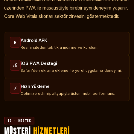
üzerinden PWA ile masaüstüyle birebir aynı deneyim yaşanır.
Core Web Vitals skorları sektör zirvesini göstermektedir.
Android APK
📱
Resmi siteden tek tıkla indirme ve kurulum.
iOS PWA Desteği
🍎
Safari'den ekrana ekleme ile yerel uygulama deneyimi.
Hızlı Yükleme
⚡
Optimize edilmiş altyapıyla üstün mobil performans.
12 · DESTEK
MÜŞTERİ
HİZMETLERİ