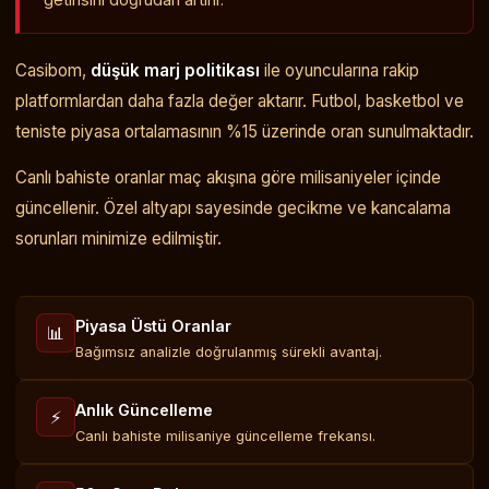
Casibom,
düşük marj politikası
ile oyuncularına rakip
platformlardan daha fazla değer aktarır. Futbol, basketbol ve
teniste piyasa ortalamasının %15 üzerinde oran sunulmaktadır.
Canlı bahiste oranlar maç akışına göre milisaniyeler içinde
güncellenir. Özel altyapı sayesinde gecikme ve kancalama
sorunları minimize edilmiştir.
Piyasa Üstü Oranlar
📊
Bağımsız analizle doğrulanmış sürekli avantaj.
Anlık Güncelleme
⚡
Canlı bahiste milisaniye güncelleme frekansı.