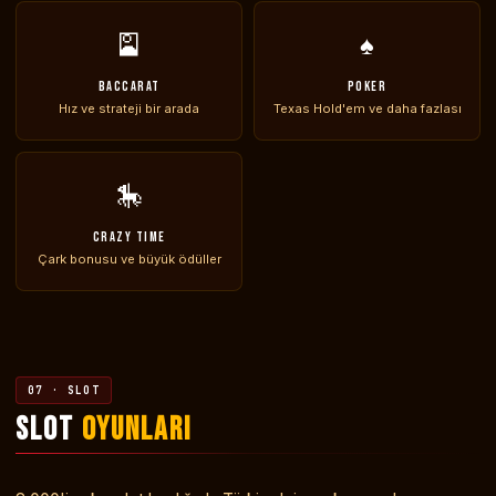
🎴
♠️
BACCARAT
POKER
Hız ve strateji bir arada
Texas Hold'em ve daha fazlası
🎠
CRAZY TIME
Çark bonusu ve büyük ödüller
07 · SLOT
SLOT
OYUNLARI