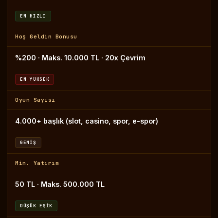
EN HIZLI
Hoş Geldin Bonusu
%200 · Maks. 10.000 TL · 20x Çevrim
EN YÜKSEK
Oyun Sayısı
4.000+ başlık (slot, casino, spor, e-spor)
GENIŞ
Min. Yatırım
50 TL · Maks. 500.000 TL
DÜŞÜK EŞIK