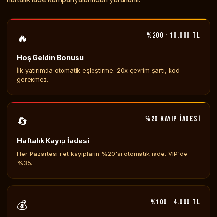
%200 · 10.000 TL
🔥
Hoş Geldin Bonusu
İlk yatırımda otomatik eşleştirme. 20x çevrim şartı, kod
gerekmez.
%20 Kayıp İadesi
🔄
Haftalık Kayıp İadesi
Her Pazartesi net kayıpların %20'si otomatik iade. VIP'de
%35.
%100 · 4.000 TL
💰