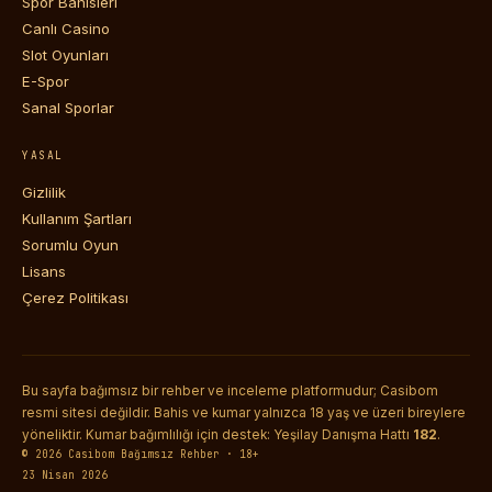
Spor Bahisleri
Canlı Casino
Slot Oyunları
E-Spor
Sanal Sporlar
YASAL
Gizlilik
Kullanım Şartları
Sorumlu Oyun
Lisans
Çerez Politikası
Bu sayfa bağımsız bir rehber ve inceleme platformudur; Casibom
resmi sitesi değildir. Bahis ve kumar yalnızca 18 yaş ve üzeri bireylere
yöneliktir. Kumar bağımlılığı için destek: Yeşilay Danışma Hattı
182
.
© 2026 Casibom Bağımsız Rehber · 18+
23 Nisan 2026