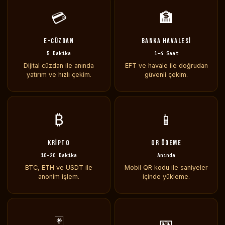
💳
🏦
E-CÜZDAN
BANKA HAVALESİ
5 Dakika
1–4 Saat
Dijital cüzdan ile anında
EFT ve havale ile doğrudan
yatırım ve hızlı çekim.
güvenli çekim.
₿
📱
KRİPTO
QR ÖDEME
10–20 Dakika
Anında
BTC, ETH ve USDT ile
Mobil QR kodu ile saniyeler
anonim işlem.
içinde yükleme.
🃏
🎫