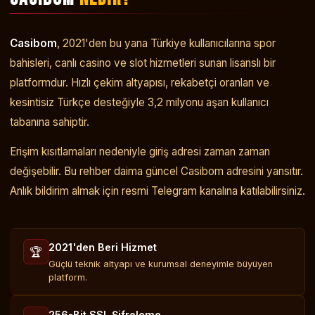
Casibom
, 2021'den bu yana Türkiye kullanıcılarına spor
bahisleri, canlı casino ve slot hizmetleri sunan lisanslı bir
platformdur. Hızlı çekim altyapısı, rekabetçi oranları ve
kesintisiz Türkçe desteğiyle 3,2 milyonu aşan kullanıcı
tabanına sahiptir.
Erişim kısıtlamaları nedeniyle giriş adresi zaman zaman
değişebilir. Bu rehber daima güncel Casibom adresini yansıtır.
Anlık bildirim almak için resmi Telegram kanalına katılabilirsiniz.
2021'den Beri Hizmet
🏆
Güçlü teknik altyapı ve kurumsal deneyimle büyüyen
platform.
256-Bit SSL Şifreleme