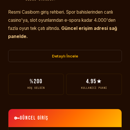
Resmi Casibom giriş rehberi. Spor bahislerinden canlı
casino'ya, slot oyunlarından e-spora kadar 4.000'den
fazla oyun tek çatı altında.
Güncel erişim adresi sağ
panelde.
Detaylı İncele
%200
4.95★
HOŞ GELDIN
KULLANICI PUANI
🔑
GÜNCEL GİRİŞ