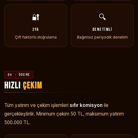
🔐
🔍
2FA
DENETİMLİ
Çift faktörlü doğrulama
Bağımsız periyodik denetim
04 · ÖDEME
HIZLI
ÇEKIM
Tüm yatırım ve çekim işlemleri
sıfır komisyon
ile
gerçekleştirilir. Minimum çekim 50 TL, maksimum yatırım
500.000 TL.