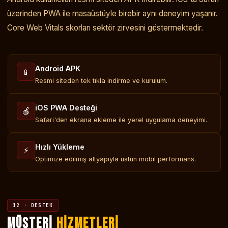
üzerinden PWA ile masaüstüyle birebir aynı deneyim yaşanır.
Core Web Vitals skorları sektör zirvesini göstermektedir.
Android APK
📱
Resmi siteden tek tıkla indirme ve kurulum.
iOS PWA Desteği
🍎
Safari'den ekrana ekleme ile yerel uygulama deneyimi.
Hızlı Yükleme
⚡
Optimize edilmiş altyapıyla üstün mobil performans.
12 · DESTEK
MÜŞTERİ
HİZMETLERİ