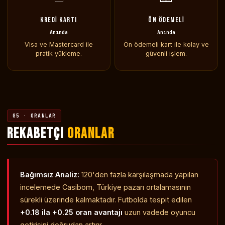
KREDİ KARTI
ÖN ÖDEMELİ
Anında
Anında
Visa ve Mastercard ile
Ön ödemeli kart ile kolay ve
pratik yükleme.
güvenli işlem.
05 · ORANLAR
REKABETÇI
ORANLAR
Bağımsız Analiz:
120'den fazla karşılaşmada yapılan
incelemede Casibom, Türkiye pazarı ortalamasının
sürekli üzerinde kalmaktadır. Futbolda tespit edilen
+0.18 ila +0.25 oran avantajı
uzun vadede oyuncu
getirisini doğrudan artırır.