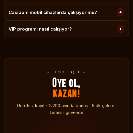
periyodik kontrolleriyle oyuncu güvenliği en üst seviyede
dakika, banka havalesi 1–4 saat içinde tamamlanır. Tüm
tutulur. Fonlar operasyonel hesaplardan ayrı saklanır.
yöntemlerde komisyon yoktur. Minimum çekim tutarı 50
İlk üyeliğinizde yapacağınız ilk yatırıma otomatik olarak
Casibom mobil cihazlarda çalışıyor mu?
+
TL'dir.
%200 bonus eklenir. Maksimum bonus tutarı 10.000 TL,
çevrim şartı 20x'tir. Bonus kodu ya da ek işlem gerekmez;
Evet. Ek uygulama indirmenize gerek yoktur; Android veya
VIP programı nasıl çalışıyor?
+
anında hesabınıza tanımlanır.
iOS tarayıcınızdan güncel adrese gitmeniz yeterlidir.
Android APK resmi siteden indirilebilir. iOS'ta PWA desteği
Çaylak, Bronz, Gümüş, Altın, Platin, Elmas ve Kral olmak
mevcuttur. Tüm özellikler eksiksiz kullanılabilir.
üzere 7 kademeli sistem. Her seviyede cashback artar,
özel bonuslar devreye girer, çekim limitleri genişler. Kral
seviyesinde kişisel hesap yöneticisi atanır.
— HEMEN BAŞLA —
ÜYE OL,
KAZAN!
Ücretsiz kayıt · %200 anında bonus · 5 dk çekim ·
Lisanslı güvence