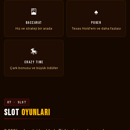
🎴
♠️
BACCARAT
POKER
Hız ve strateji bir arada
Texas Hold'em ve daha fazlası
🎠
CRAZY TIME
Çark bonusu ve büyük ödüller
07 · SLOT
SLOT
OYUNLARI