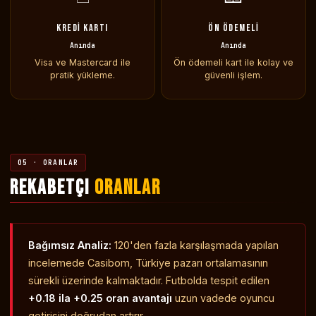
KREDİ KARTI
ÖN ÖDEMELİ
Anında
Anında
Visa ve Mastercard ile
Ön ödemeli kart ile kolay ve
pratik yükleme.
güvenli işlem.
05 · ORANLAR
REKABETÇI
ORANLAR
Bağımsız Analiz:
120'den fazla karşılaşmada yapılan
incelemede Casibom, Türkiye pazarı ortalamasının
sürekli üzerinde kalmaktadır. Futbolda tespit edilen
+0.18 ila +0.25 oran avantajı
uzun vadede oyuncu
getirisini doğrudan artırır.