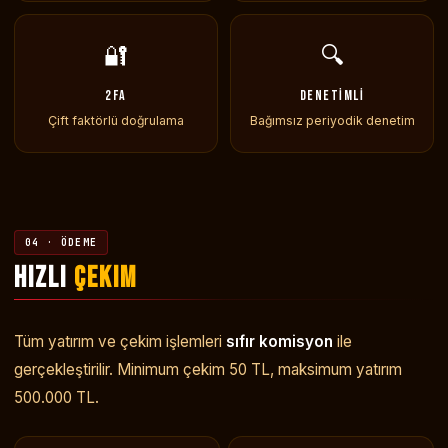
🔐
🔍
2FA
DENETİMLİ
Çift faktörlü doğrulama
Bağımsız periyodik denetim
04 · ÖDEME
HIZLI
ÇEKIM
Tüm yatırım ve çekim işlemleri
sıfır komisyon
ile
gerçekleştirilir. Minimum çekim 50 TL, maksimum yatırım
500.000 TL.