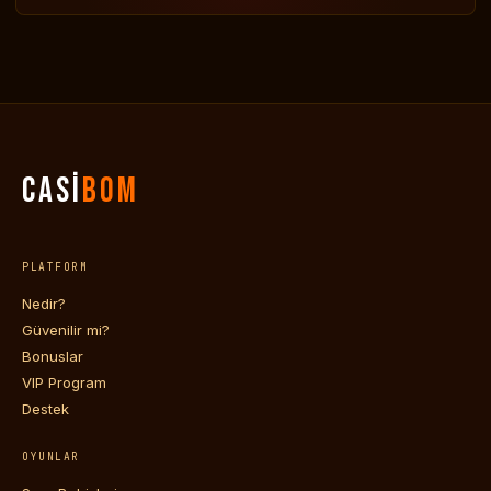
Casi
bom
PLATFORM
Nedir?
Güvenilir mi?
Bonuslar
VIP Program
Destek
OYUNLAR