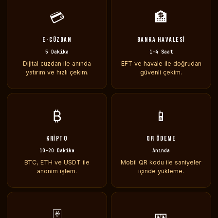
💳
🏦
E-CÜZDAN
BANKA HAVALESİ
5 Dakika
1–4 Saat
Dijital cüzdan ile anında
EFT ve havale ile doğrudan
yatırım ve hızlı çekim.
güvenli çekim.
₿
📱
KRİPTO
QR ÖDEME
10–20 Dakika
Anında
BTC, ETH ve USDT ile
Mobil QR kodu ile saniyeler
anonim işlem.
içinde yükleme.
🃏
🎫