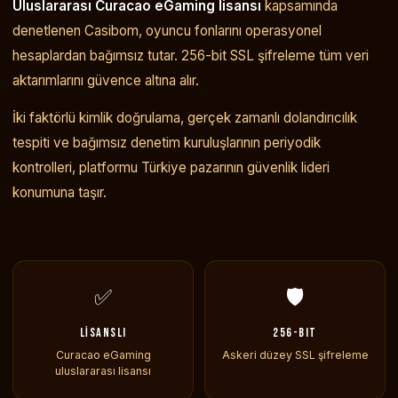
Uluslararası Curacao eGaming lisansı
kapsamında
denetlenen Casibom, oyuncu fonlarını operasyonel
hesaplardan bağımsız tutar. 256-bit SSL şifreleme tüm veri
aktarımlarını güvence altına alır.
İki faktörlü kimlik doğrulama, gerçek zamanlı dolandırıcılık
tespiti ve bağımsız denetim kuruluşlarının periyodik
kontrolleri, platformu Türkiye pazarının güvenlik lideri
konumuna taşır.
✅
🛡️
LİSANSLI
256-BIT
Curacao eGaming
Askeri düzey SSL şifreleme
uluslararası lisansı