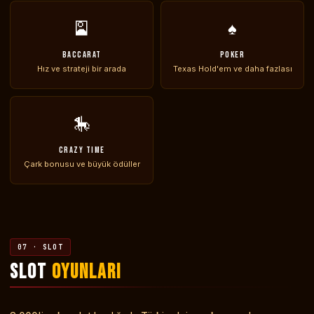
🎴
♠️
BACCARAT
POKER
Hız ve strateji bir arada
Texas Hold'em ve daha fazlası
🎠
CRAZY TIME
Çark bonusu ve büyük ödüller
07 · SLOT
SLOT
OYUNLARI