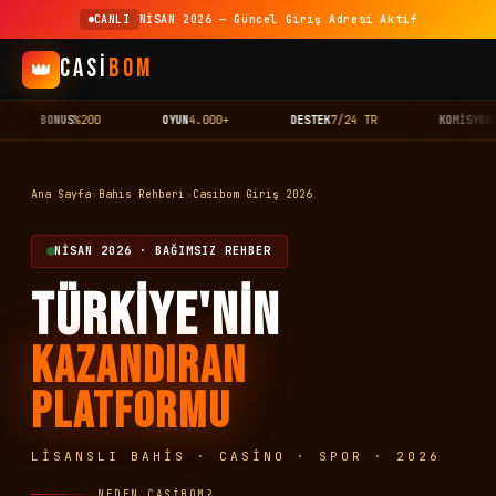
CANLI
NİSAN 2026 — Güncel Giriş Adresi Aktif
Casi
bom
👑
BONUS
%200
OYUN
4.000+
DESTEK
7/24 TR
KOMİSYON
S
›
›
Ana Sayfa
Bahis Rehberi
Casibom Giriş 2026
NISAN 2026 · BAĞIMSIZ REHBER
TÜRKİYE'NİN
KAZANDIRAN
PLATFORMU
LISANSLI BAHIS · CASINO · SPOR · 2026
NEDEN CASIBOM?