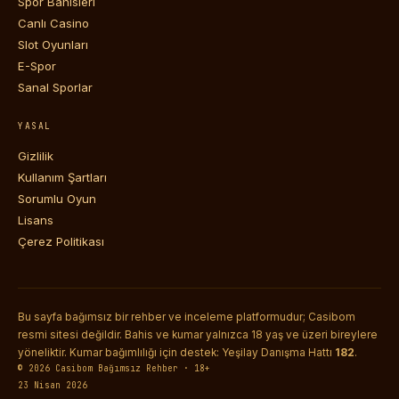
Spor Bahisleri
Canlı Casino
Slot Oyunları
E-Spor
Sanal Sporlar
YASAL
Gizlilik
Kullanım Şartları
Sorumlu Oyun
Lisans
Çerez Politikası
Bu sayfa bağımsız bir rehber ve inceleme platformudur; Casibom
resmi sitesi değildir. Bahis ve kumar yalnızca 18 yaş ve üzeri bireylere
yöneliktir. Kumar bağımlılığı için destek: Yeşilay Danışma Hattı
182
.
© 2026 Casibom Bağımsız Rehber · 18+
23 Nisan 2026