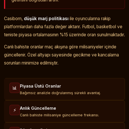
Casibom,
düşük marj politikası
ile oyuncularına rakip
platformlardan daha fazla değer aktarır. Futbol, basketbol ve
teniste piyasa ortalamasının %15 üzerinde oran sunulmaktadır.
Canlı bahiste oranlar maç akışına göre milisaniyeler içinde
güncellenir. Özel altyapı sayesinde gecikme ve kancalama
sorunları minimize edilmiştir.
Piyasa Üstü Oranlar
📊
Bağımsız analizle doğrulanmış sürekli avantaj.
Anlık Güncelleme
⚡
Canlı bahiste milisaniye güncelleme frekansı.