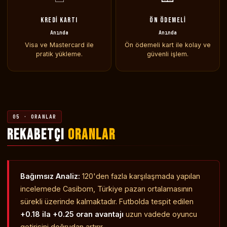
KREDİ KARTI
ÖN ÖDEMELİ
Anında
Anında
Visa ve Mastercard ile
Ön ödemeli kart ile kolay ve
pratik yükleme.
güvenli işlem.
05 · ORANLAR
REKABETÇI
ORANLAR
Bağımsız Analiz:
120'den fazla karşılaşmada yapılan
incelemede Casibom, Türkiye pazarı ortalamasının
sürekli üzerinde kalmaktadır. Futbolda tespit edilen
+0.18 ila +0.25 oran avantajı
uzun vadede oyuncu
getirisini doğrudan artırır.