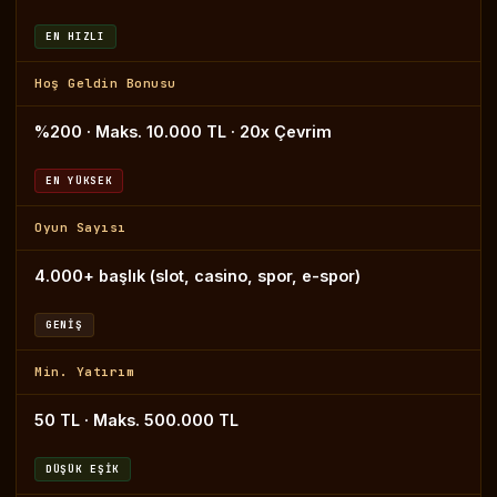
EN HIZLI
Hoş Geldin Bonusu
%200 · Maks. 10.000 TL · 20x Çevrim
EN YÜKSEK
Oyun Sayısı
4.000+ başlık (slot, casino, spor, e-spor)
GENIŞ
Min. Yatırım
50 TL · Maks. 500.000 TL
DÜŞÜK EŞIK