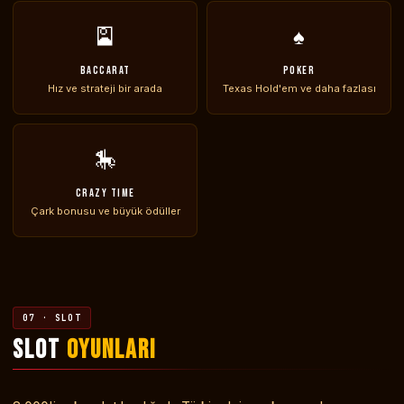
🎴
♠️
BACCARAT
POKER
Hız ve strateji bir arada
Texas Hold'em ve daha fazlası
🎠
CRAZY TIME
Çark bonusu ve büyük ödüller
07 · SLOT
SLOT
OYUNLARI