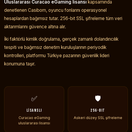
Uluslararası Curacao eGaming lisansı
kapsamında
denetlenen Casibom, oyuncu fonlarını operasyonel
hesaplardan bağımsız tutar. 256-bit SSL şifreleme tüm veri
aktarımlarını güvence altına alır.
İki faktörlü kimlik doğrulama, gerçek zamanlı dolandırıcılık
tespiti ve bağımsız denetim kuruluşlarının periyodik
kontrolleri, platformu Türkiye pazarının güvenlik lideri
konumuna taşır.
✅
🛡️
LİSANSLI
256-BIT
Curacao eGaming
Askeri düzey SSL şifreleme
uluslararası lisansı