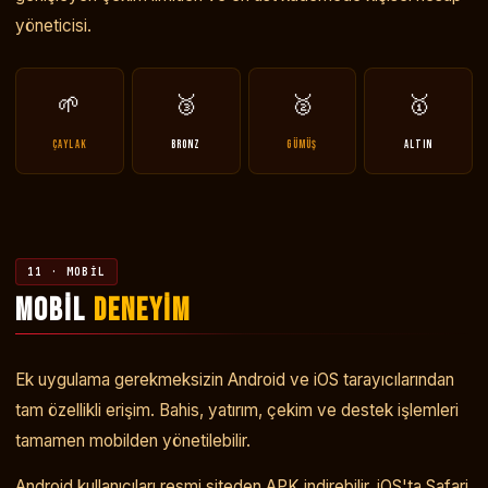
yöneticisi.
🌱
🥉
🥈
🥇
ÇAYLAK
BRONZ
GÜMÜŞ
ALTIN
11 · MOBIL
MOBİL
DENEYİM
Ek uygulama gerekmeksizin Android ve iOS tarayıcılarından
tam özellikli erişim. Bahis, yatırım, çekim ve destek işlemleri
tamamen mobilden yönetilebilir.
Android kullanıcıları resmi siteden APK indirebilir. iOS'ta Safari