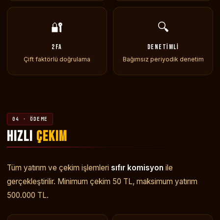
🔐
🔍
2FA
DENETİMLİ
Çift faktörlü doğrulama
Bağımsız periyodik denetim
04 · ÖDEME
HIZLI
ÇEKIM
Tüm yatırım ve çekim işlemleri
sıfır komisyon
ile
gerçekleştirilir. Minimum çekim 50 TL, maksimum yatırım
500.000 TL.