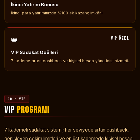
İkinci Yatırım Bonusu
İkinci para yatırımınızda %100 ek kazanç imkânı.
VIP Özel
👑
VIP Sadakat Ödülleri
7 kademe artan cashback ve kişisel hesap yöneticisi hizmeti.
10 · VIP
VIP
PROGRAMI
7 kademeli sadakat sistemi; her seviyede artan cashback,
genişleyen çekim limitleri ve en üst kademede kişisel hesap