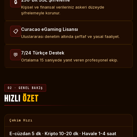
🔒
Kişisel ve finansal verileriniz askeri düzeyde
şifrelemeyle korunur.
Curacao eGaming Lisansı
📋
Uluslararası denetim altında şeffaf ve yasal faaliyet.
7/24 Türkçe Destek
💬
Ortalama 15 saniyede yanıt veren profesyonel ekip.
02 · GENEL BAKIŞ
HIZLI
ÖZET
Çekim Hızı
E-cüzdan 5 dk · Kripto 10-20 dk · Havale 1-4 saat