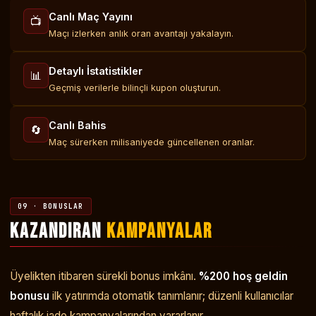
Canlı Maç Yayını
📺
Maçı izlerken anlık oran avantajı yakalayın.
Detaylı İstatistikler
📊
Geçmiş verilerle bilinçli kupon oluşturun.
Canlı Bahis
🔄
Maç sürerken milisaniyede güncellenen oranlar.
09 · BONUSLAR
KAZANDIRAN
KAMPANYALAR
Üyelikten itibaren sürekli bonus imkânı.
%200 hoş geldin
bonusu
ilk yatırımda otomatik tanımlanır; düzenli kullanıcılar
haftalık iade kampanyalarından yararlanır.