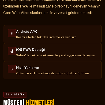
üzerinden PWA ile masaüstüyle birebir aynı deneyim yaşanır.
Core Web Vitals skorları sektör zirvesini göstermektedir.
Android APK
📱
Resmi siteden tek tıkla indirme ve kurulum.
iOS PWA Desteği
🍎
Safari'den ekrana ekleme ile yerel uygulama deneyimi.
Hızlı Yükleme
⚡
Optimize edilmiş altyapıyla üstün mobil performans.
12 · DESTEK
MÜŞTERİ
HİZMETLERİ