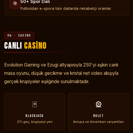
50+ Spor Dalı
🎯
Futboldan e-spora tüm dallarda rekabetçi oranlar.
06 · CASINO
CANLI
CASİNO
Evolution Gaming ve Ezugi altyapısıyla 250'yi aşkın canlı
masa oyunu, düşük gecikme ve kristal net video akışıyla
gerçek krupiyeler eşliğinde sunulmaktadır.
🃏
🎡
BLACKJACK
RULET
21'i geç, krupiyeyi yen
Avrupa ve Amerikan varyantları