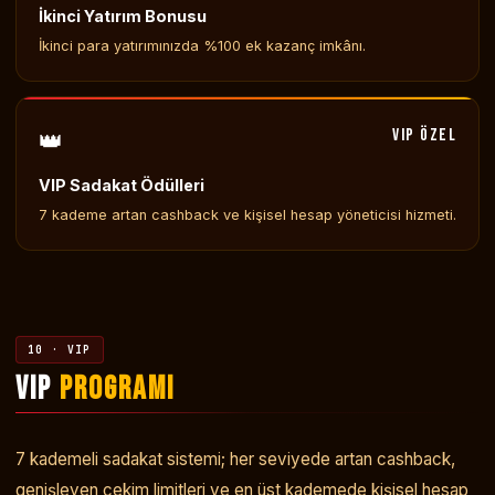
İkinci Yatırım Bonusu
İkinci para yatırımınızda %100 ek kazanç imkânı.
VIP Özel
👑
VIP Sadakat Ödülleri
7 kademe artan cashback ve kişisel hesap yöneticisi hizmeti.
10 · VIP
VIP
PROGRAMI
7 kademeli sadakat sistemi; her seviyede artan cashback,
genişleyen çekim limitleri ve en üst kademede kişisel hesap