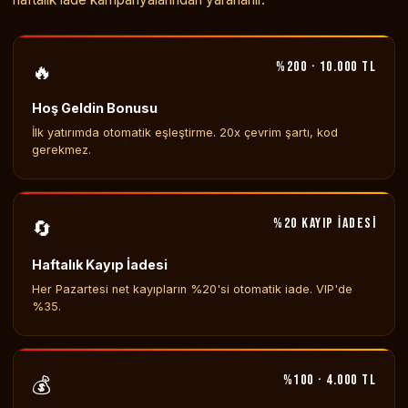
%200 · 10.000 TL
🔥
Hoş Geldin Bonusu
İlk yatırımda otomatik eşleştirme. 20x çevrim şartı, kod
gerekmez.
%20 Kayıp İadesi
🔄
Haftalık Kayıp İadesi
Her Pazartesi net kayıpların %20'si otomatik iade. VIP'de
%35.
%100 · 4.000 TL
💰