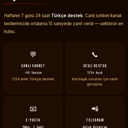
Haftanın 7 günü 24 saat
Türkçe destek
. Canlı sohbet kanalı
testlerimizde ortalama 15 saniyede yanıt verdi — sektörün en
hızlısı.
💬
📞
CANLI SOHBET
SESLİ DESTEK
~15 Saniye
7/24 Açık
7/24 anlık Türkçe destek.
Karmaşık sorunlar için sesli
görüşme.
📧
📲
E-POSTA
TELEGRAM
Maks. 1 Saat
Anlık Bildirim