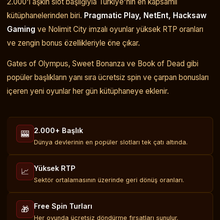
2.000'i aşkın slot başlığıyla Türkiye'nin en kapsamlı
kütüphanelerinden biri.
Pragmatic Play, NetEnt, Hacksaw
Gaming
ve Nolimit City imzalı oyunlar yüksek RTP oranları
ve zengin bonus özellikleriyle öne çıkar.
Gates of Olympus, Sweet Bonanza ve Book of Dead gibi
popüler başlıkların yanı sıra ücretsiz spin ve çarpan bonusları
içeren yeni oyunlar her gün kütüphaneye eklenir.
2.000+ Başlık
🎰
Dünya devlerinin en popüler slotları tek çatı altında.
Yüksek RTP
📈
Sektör ortalamasının üzerinde geri dönüş oranları.
Free Spin Turları
🎁
Her oyunda ücretsiz döndürme fırsatları sunulur.