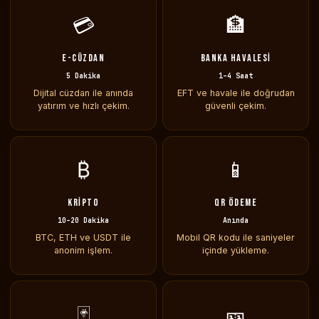
💳
🏦
E-CÜZDAN
BANKA HAVALESİ
5 Dakika
1–4 Saat
Dijital cüzdan ile anında
EFT ve havale ile doğrudan
yatırım ve hızlı çekim.
güvenli çekim.
₿
📱
KRİPTO
QR ÖDEME
10–20 Dakika
Anında
BTC, ETH ve USDT ile
Mobil QR kodu ile saniyeler
anonim işlem.
içinde yükleme.
🃏
🎫