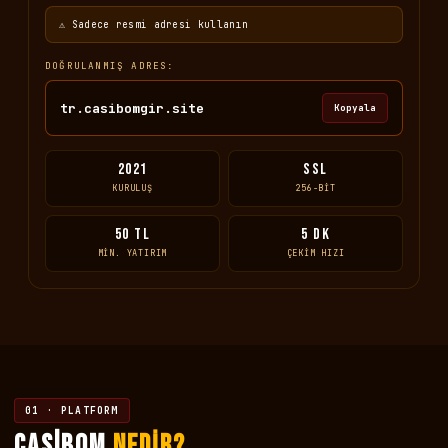
⚠ Sadece resmi adresi kullanın
DOĞRULANMIŞ ADRES:
tr.casibomgir.site
Kopyala
2021
SSL
KURULUŞ
256-BIT
50 TL
5 DK
MIN. YATIRIM
ÇEKIM HIZI
01 · PLATFORM
Casibom
NEDİR?