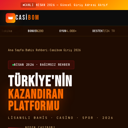
CANLI
NİSAN 2026 — Güncel Giriş Adresi Aktif
Casi
bom
👑
 Dakika
BONUS
%200
OYUN
4.000+
DESTEK
7/24 TR
›
›
Ana Sayfa
Bahis Rehberi
Casibom Giriş 2026
NISAN 2026 · BAĞIMSIZ REHBER
TÜRKİYE'NİN
KAZANDIRAN
PLATFORMU
LISANSLI BAHIS · CASINO · SPOR · 2026
NEDEN CASIBOM?