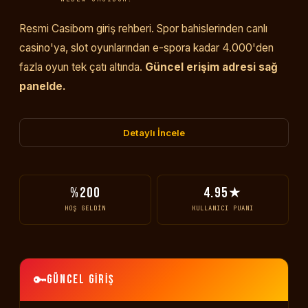
Resmi Casibom giriş rehberi. Spor bahislerinden canlı
casino'ya, slot oyunlarından e-spora kadar 4.000'den
fazla oyun tek çatı altında.
Güncel erişim adresi sağ
panelde.
Detaylı İncele
%200
4.95★
HOŞ GELDIN
KULLANICI PUANI
🔑
GÜNCEL GİRİŞ