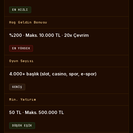
EN HIZLI
Hoş Geldin Bonusu
%200 · Maks. 10.000 TL · 20x Çevrim
EN YÜKSEK
Oyun Sayısı
4.000+ başlık (slot, casino, spor, e-spor)
GENIŞ
Min. Yatırım
50 TL · Maks. 500.000 TL
DÜŞÜK EŞIK