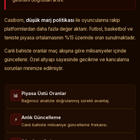
Casibom,
düşük marj politikası
ile oyuncularına rakip
platformlardan daha fazla değer aktarır. Futbol, basketbol ve
teniste piyasa ortalamasının %15 üzerinde oran sunulmaktadır.
Canlı bahiste oranlar maç akışına göre milisaniyeler içinde
güncellenir. Özel altyapı sayesinde gecikme ve kancalama
sorunları minimize edilmiştir.
Piyasa Üstü Oranlar
📊
Bağımsız analizle doğrulanmış sürekli avantaj.
Anlık Güncelleme
⚡
Canlı bahiste milisaniye güncelleme frekansı.