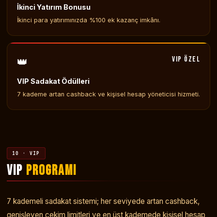
İkinci Yatırım Bonusu
İkinci para yatırımınızda %100 ek kazanç imkânı.
VIP Özel
👑
VIP Sadakat Ödülleri
7 kademe artan cashback ve kişisel hesap yöneticisi hizmeti.
10 · VIP
VIP
PROGRAMI
7 kademeli sadakat sistemi; her seviyede artan cashback,
genişleyen çekim limitleri ve en üst kademede kişisel hesap