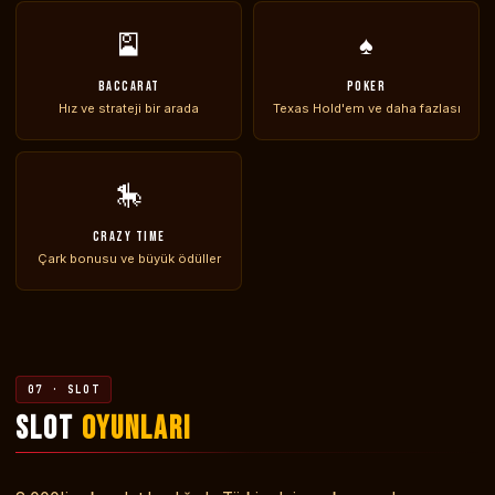
🎴
♠️
BACCARAT
POKER
Hız ve strateji bir arada
Texas Hold'em ve daha fazlası
🎠
CRAZY TIME
Çark bonusu ve büyük ödüller
07 · SLOT
SLOT
OYUNLARI