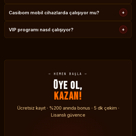
periyodik kontrolleriyle oyuncu güvenliği en üst seviyede
dakika, banka havalesi 1–4 saat içinde tamamlanır. Tüm
tutulur. Fonlar operasyonel hesaplardan ayrı saklanır.
yöntemlerde komisyon yoktur. Minimum çekim tutarı 50
İlk üyeliğinizde yapacağınız ilk yatırıma otomatik olarak
Casibom mobil cihazlarda çalışıyor mu?
+
TL'dir.
%200 bonus eklenir. Maksimum bonus tutarı 10.000 TL,
çevrim şartı 20x'tir. Bonus kodu ya da ek işlem gerekmez;
Evet. Ek uygulama indirmenize gerek yoktur; Android veya
VIP programı nasıl çalışıyor?
+
anında hesabınıza tanımlanır.
iOS tarayıcınızdan güncel adrese gitmeniz yeterlidir.
Android APK resmi siteden indirilebilir. iOS'ta PWA desteği
Çaylak, Bronz, Gümüş, Altın, Platin, Elmas ve Kral olmak
mevcuttur. Tüm özellikler eksiksiz kullanılabilir.
üzere 7 kademeli sistem. Her seviyede cashback artar,
özel bonuslar devreye girer, çekim limitleri genişler. Kral
seviyesinde kişisel hesap yöneticisi atanır.
— HEMEN BAŞLA —
ÜYE OL,
KAZAN!
Ücretsiz kayıt · %200 anında bonus · 5 dk çekim ·
Lisanslı güvence