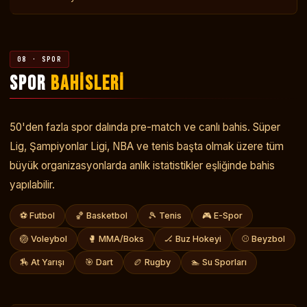
08 · SPOR
SPOR
BAHİSLERİ
50'den fazla spor dalında pre-match ve canlı bahis. Süper
Lig, Şampiyonlar Ligi, NBA ve tenis başta olmak üzere tüm
büyük organizasyonlarda anlık istatistikler eşliğinde bahis
yapılabilir.
⚽ Futbol
🏀 Basketbol
🎾 Tenis
🎮 E-Spor
🏐 Voleybol
🥊 MMA/Boks
🏒 Buz Hokeyi
⚾ Beyzbol
🏇 At Yarışı
🎯 Dart
🏉 Rugby
🏊 Su Sporları