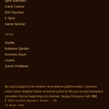
Spor Bahisleri
Canlı Casino
Slot Oyunları
E-Spor
Sanal Sporlar
YASAL
Gizlilik
Kullanım Şartları
Sorumlu Oyun
Lisans
Çerez Politikası
Bu sayfa bağımsız bir rehber ve inceleme platformudur; Casibom
resmi sitesi değildir. Bahis ve kumar yalnızca 18 yaş ve üzeri bireylere
yöneliktir. Kumar bağımlılığı için destek: Yeşilay Danışma Hattı
182
.
© 2026 Casibom Bağımsız Rehber · 18+
23 Nisan 2026