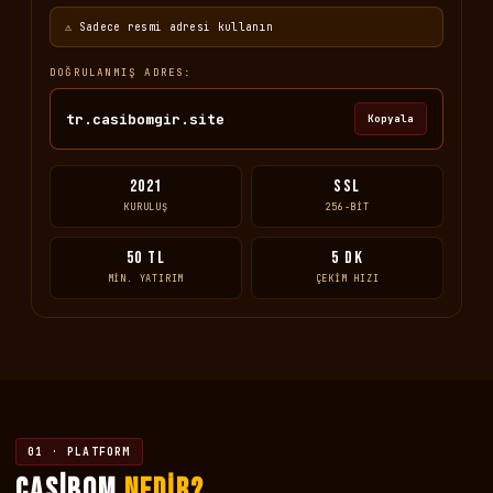
⚠ Sadece resmi adresi kullanın
DOĞRULANMIŞ ADRES:
tr.casibomgir.site
Kopyala
2021
SSL
KURULUŞ
256-BIT
50 TL
5 DK
MIN. YATIRIM
ÇEKIM HIZI
01 · PLATFORM
Casibom
NEDİR?