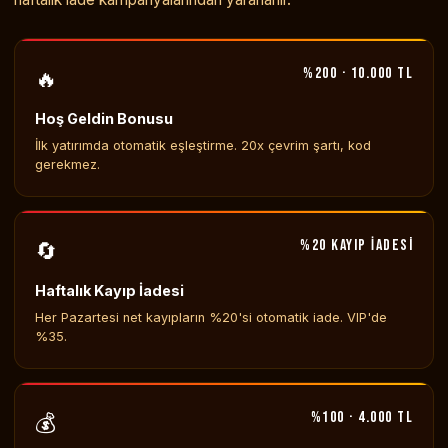
%200 · 10.000 TL
🔥
Hoş Geldin Bonusu
İlk yatırımda otomatik eşleştirme. 20x çevrim şartı, kod
gerekmez.
%20 Kayıp İadesi
🔄
Haftalık Kayıp İadesi
Her Pazartesi net kayıpların %20'si otomatik iade. VIP'de
%35.
%100 · 4.000 TL
💰