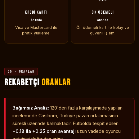
KREDİ KARTI
ÖN ÖDEMELİ
Anında
Anında
Visa ve Mastercard ile
Ön ödemeli kart ile kolay ve
pratik yükleme.
güvenli işlem.
05 · ORANLAR
REKABETÇI
ORANLAR
Bağımsız Analiz:
120'den fazla karşılaşmada yapılan
incelemede Casibom, Türkiye pazarı ortalamasının
sürekli üzerinde kalmaktadır. Futbolda tespit edilen
+0.18 ila +0.25 oran avantajı
uzun vadede oyuncu
getirisini doğrudan artırır.