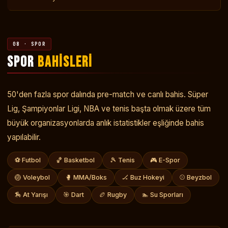
08 · SPOR
SPOR
BAHİSLERİ
50'den fazla spor dalında pre-match ve canlı bahis. Süper
Lig, Şampiyonlar Ligi, NBA ve tenis başta olmak üzere tüm
büyük organizasyonlarda anlık istatistikler eşliğinde bahis
yapılabilir.
⚽ Futbol
🏀 Basketbol
🎾 Tenis
🎮 E-Spor
🏐 Voleybol
🥊 MMA/Boks
🏒 Buz Hokeyi
⚾ Beyzbol
🏇 At Yarışı
🎯 Dart
🏉 Rugby
🏊 Su Sporları