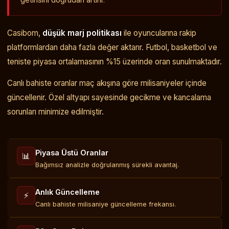
Casibom,
düşük marj politikası
ile oyuncularına rakip
platformlardan daha fazla değer aktarır. Futbol, basketbol ve
teniste piyasa ortalamasının %15 üzerinde oran sunulmaktadır.
Canlı bahiste oranlar maç akışına göre milisaniyeler içinde
güncellenir. Özel altyapı sayesinde gecikme ve kancalama
sorunları minimize edilmiştir.
Piyasa Üstü Oranlar
📊
Bağımsız analizle doğrulanmış sürekli avantaj.
Anlık Güncelleme
⚡
Canlı bahiste milisaniye güncelleme frekansı.