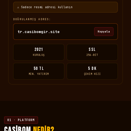
⚠ Sadece resmi adresi kullanın
DOĞRULANMIŞ ADRES:
tr.casibomgir.site
Kopyala
2021
SSL
KURULUŞ
256-BIT
50 TL
5 DK
MIN. YATIRIM
ÇEKIM HIZI
01 · PLATFORM
Casibom
NEDİR?