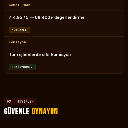
Genel Puan
⭐ 4.95 / 5 — 68.400+ değerlendirme
MÜKEMMEL
Komisyon
Tüm işlemlerde sıfır komisyon
KOMISYONSUZ
03 · GÜVENLIK
GÜVENLE
OYNAYUN