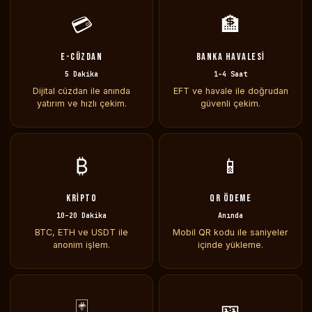
💳
🏦
E-CÜZDAN
BANKA HAVALESİ
5 Dakika
1–4 Saat
Dijital cüzdan ile anında
EFT ve havale ile doğrudan
yatırım ve hızlı çekim.
güvenli çekim.
₿
📱
KRİPTO
QR ÖDEME
10–20 Dakika
Anında
BTC, ETH ve USDT ile
Mobil QR kodu ile saniyeler
anonim işlem.
içinde yükleme.
🃏
🎫