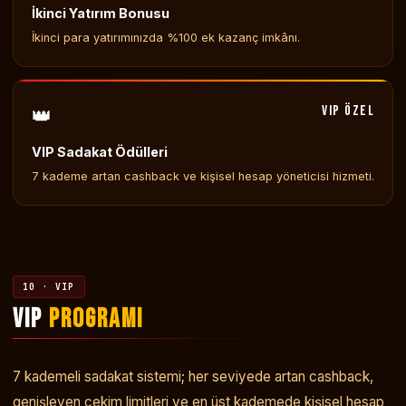
İkinci Yatırım Bonusu
İkinci para yatırımınızda %100 ek kazanç imkânı.
VIP Özel
👑
VIP Sadakat Ödülleri
7 kademe artan cashback ve kişisel hesap yöneticisi hizmeti.
10 · VIP
VIP
PROGRAMI
7 kademeli sadakat sistemi; her seviyede artan cashback,
genişleyen çekim limitleri ve en üst kademede kişisel hesap