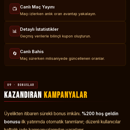
Canlı Maç Yayını
📺
Maçı izlerken anlık oran avantajı yakalayın.
Detaylı İstatistikler
📊
Geçmiş verilerle bilinçli kupon oluşturun.
Canlı Bahis
🔄
Maç sürerken milisaniyede güncellenen oranlar.
09 · BONUSLAR
KAZANDIRAN
KAMPANYALAR
Üyelikten itibaren sürekli bonus imkânı.
%200 hoş geldin
bonusu
ilk yatırımda otomatik tanımlanır; düzenli kullanıcılar
haftalık iade kampanyalarından yararlanır.