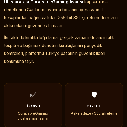
Uluslararası Curacao eGaming lisansı
kapsamında
denetlenen Casibom, oyuncu fonlarını operasyonel
hesaplardan bağımsız tutar. 256-bit SSL şifreleme tüm veri
aktarımlarını güvence altına alır.
İki faktörlü kimlik doğrulama, gerçek zamanlı dolandırıcılık
tespiti ve bağımsız denetim kuruluşlarının periyodik
kontrolleri, platformu Türkiye pazarının güvenlik lideri
konumuna taşır.
✅
🛡️
LİSANSLI
256-BIT
Curacao eGaming
Askeri düzey SSL şifreleme
uluslararası lisansı