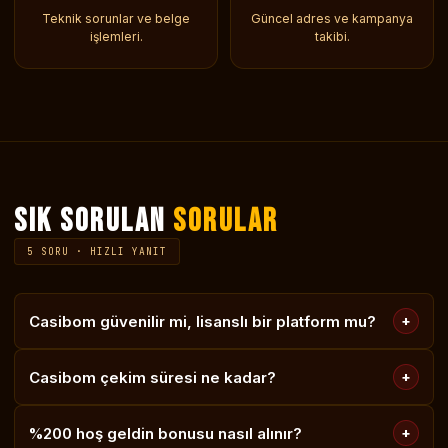
Teknik sorunlar ve belge
Güncel adres ve kampanya
işlemleri.
takibi.
SIK SORULAN
SORULAR
5 SORU · HIZLI YANIT
Casibom güvenilir mi, lisanslı bir platform mu?
+
Evet. Curacao eGaming lisansı kapsamında uluslararası
Casibom çekim süresi ne kadar?
+
denetim altında faaliyet gösterir. 256-bit SSL şifreleme, çift
faktörlü doğrulama ve bağımsız denetim kuruluşlarının
E-cüzdan çekimleri 5 dakika, kripto para çekimleri 10–20
%200 hoş geldin bonusu nasıl alınır?
+