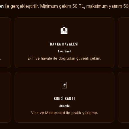
on
ile gerçekleştirilir. Minimum çekim 50 TL, maksimum yatırım 5
🏦
BANKA HAVALESİ
1–4 Saat
.
EFT ve havale ile doğrudan güvenli çekim.
🃏
KREDİ KARTI
Anında
Visa ve Mastercard ile pratik yükleme.