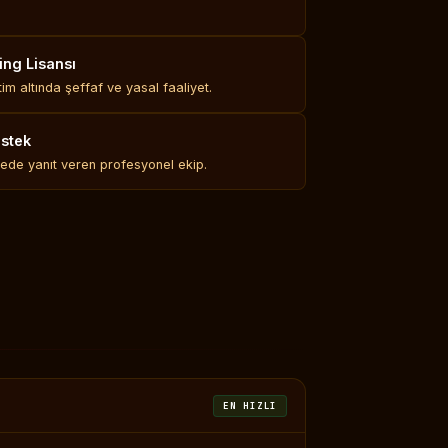
ng Lisansı
im altında şeffaf ve yasal faaliyet.
stek
ede yanıt veren profesyonel ekip.
EN HIZLI