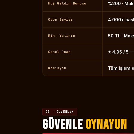
%200 · Maks
Hoş Geldin Bonusu
4.000+ başlı
Oyun Sayısı
50 TL · Mak
Min. Yatırım
⭐ 4.95 / 5 
Genel Puan
Tüm işlemle
Komisyon
03 · GÜVENLIK
GÜVENLE
OYNAYUN