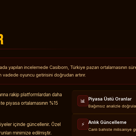
R
ada yapılan incelemede Casibom, Türkiye pazarı ortalamasının sürek
 vadede oyuncu getirisini doğrudan artırır.
rına rakip platformlardan daha
Piyasa Üstü Oranlar
📊
iste piyasa ortalamasının %15
Bağımsız analizle doğrula
Anlık Güncelleme
⚡
iyeler içinde güncellenir. Özel
Canlı bahiste milisaniye 
ları minimize edilmiştir.