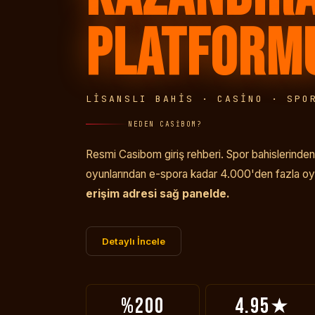
PLATFORM
LISANSLI BAHIS · CASINO · SPO
NEDEN CASIBOM?
Resmi Casibom giriş rehberi. Spor bahislerinden 
oyunlarından e-spora kadar 4.000'den fazla oyu
erişim adresi sağ panelde.
Detaylı İncele
%200
4.95★