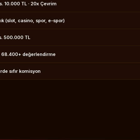
. 10.000 TL · 20x Çevrim
k (slot, casino, spor, e-spor)
s. 500.000 TL
— 68.400+ değerlendirme
rde sıfır komisyon