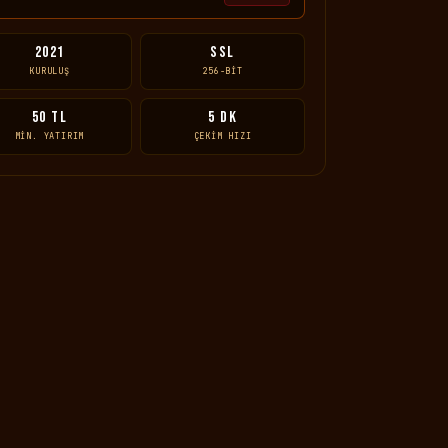
2021
SSL
KURULUŞ
256-BIT
50 TL
5 DK
MIN. YATIRIM
ÇEKIM HIZI