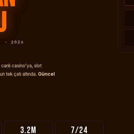
U
R · 2026
canlı casino'ya, slot
n tek çatı altında.
Güncel
3.2M
7/24