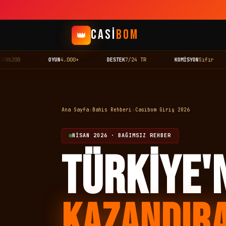
Casi
bom
👑
S
%200
OYUN
4.000+
DESTEK
7/24 TR
KOMİSYON
Sıfır
›
›
Ana Sayfa
Bahis Rehberi
Casibom Giriş 2026
NISAN 2026 · BAĞIMSIZ REHBER
TÜRKİYE'
KAZANDIR