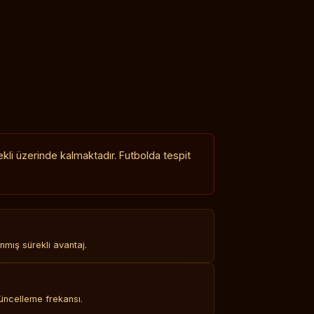
li üzerinde kalmaktadır. Futbolda tespit
nmış sürekli avantaj.
güncelleme frekansı.