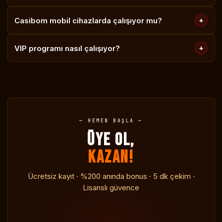
periyodik kontrolleriyle oyuncu güvenliği en üst seviyede
dakika, banka havalesi 1–4 saat içinde tamamlanır. Tüm
tutulur. Fonlar operasyonel hesaplardan ayrı saklanır.
yöntemlerde komisyon yoktur. Minimum çekim tutarı 50
İlk üyeliğinizde yapacağınız ilk yatırıma otomatik olarak
Casibom mobil cihazlarda çalışıyor mu?
+
TL'dir.
%200 bonus eklenir. Maksimum bonus tutarı 10.000 TL,
çevrim şartı 20x'tir. Bonus kodu ya da ek işlem gerekmez;
Evet. Ek uygulama indirmenize gerek yoktur; Android veya
VIP programı nasıl çalışıyor?
+
anında hesabınıza tanımlanır.
iOS tarayıcınızdan güncel adrese gitmeniz yeterlidir.
Android APK resmi siteden indirilebilir. iOS'ta PWA desteği
Çaylak, Bronz, Gümüş, Altın, Platin, Elmas ve Kral olmak
mevcuttur. Tüm özellikler eksiksiz kullanılabilir.
üzere 7 kademeli sistem. Her seviyede cashback artar,
özel bonuslar devreye girer, çekim limitleri genişler. Kral
seviyesinde kişisel hesap yöneticisi atanır.
— HEMEN BAŞLA —
ÜYE OL,
KAZAN!
Ücretsiz kayıt · %200 anında bonus · 5 dk çekim ·
Lisanslı güvence