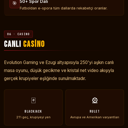
50+ Spor Dalı
🎯
Futboldan e-spora tüm dallarda rekabetçi oranlar.
06 · CASINO
CANLI
CASİNO
Evolution Gaming ve Ezugi altyapısıyla 250'yi aşkın canlı
masa oyunu, düşük gecikme ve kristal net video akışıyla
gerçek krupiyeler eşliğinde sunulmaktadır.
🃏
🎡
BLACKJACK
RULET
21'i geç, krupiyeyi yen
Avrupa ve Amerikan varyantları