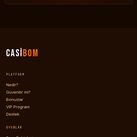
Casi
bom
PLATFORM
Nedir?
Güvenilir mi?
Bonuslar
VIP Program
Destek
OYUNLAR