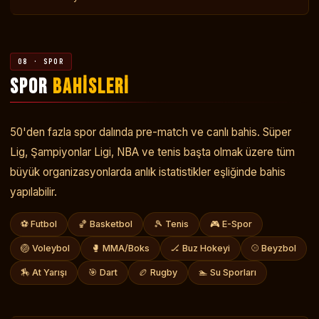
08 · SPOR
SPOR
BAHİSLERİ
50'den fazla spor dalında pre-match ve canlı bahis. Süper
Lig, Şampiyonlar Ligi, NBA ve tenis başta olmak üzere tüm
büyük organizasyonlarda anlık istatistikler eşliğinde bahis
yapılabilir.
⚽ Futbol
🏀 Basketbol
🎾 Tenis
🎮 E-Spor
🏐 Voleybol
🥊 MMA/Boks
🏒 Buz Hokeyi
⚾ Beyzbol
🏇 At Yarışı
🎯 Dart
🏉 Rugby
🏊 Su Sporları