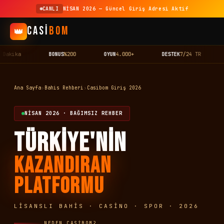
CANLI
NİSAN 2026 — Güncel Giriş Adresi Aktif
Casi
bom
👑
 Dakika
BONUS
%200
OYUN
4.000+
DESTEK
7/24 TR
›
›
Ana Sayfa
Bahis Rehberi
Casibom Giriş 2026
NISAN 2026 · BAĞIMSIZ REHBER
TÜRKİYE'NİN
KAZANDIRAN
PLATFORMU
LISANSLI BAHIS · CASINO · SPOR · 2026
NEDEN CASIBOM?