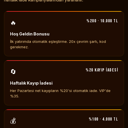
%200 · 10.000 TL
🔥
Hoş Geldin Bonusu
İlk yatırımda otomatik eşleştirme. 20x çevrim şartı, kod
gerekmez.
%20 Kayıp İadesi
🔄
Haftalık Kayıp İadesi
Her Pazartesi net kayıpların %20'si otomatik iade. VIP'de
%35.
%100 · 4.000 TL
💰