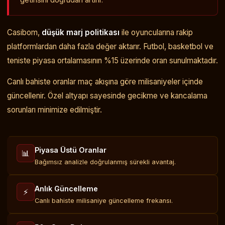
Casibom,
düşük marj politikası
ile oyuncularına rakip
platformlardan daha fazla değer aktarır. Futbol, basketbol ve
teniste piyasa ortalamasının %15 üzerinde oran sunulmaktadır.
Canlı bahiste oranlar maç akışına göre milisaniyeler içinde
güncellenir. Özel altyapı sayesinde gecikme ve kancalama
sorunları minimize edilmiştir.
Piyasa Üstü Oranlar
📊
Bağımsız analizle doğrulanmış sürekli avantaj.
Anlık Güncelleme
⚡
Canlı bahiste milisaniye güncelleme frekansı.