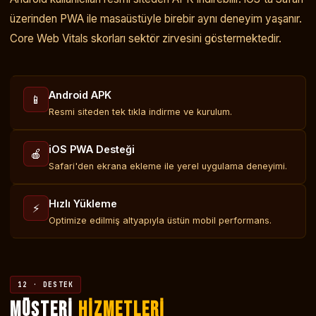
üzerinden PWA ile masaüstüyle birebir aynı deneyim yaşanır.
Core Web Vitals skorları sektör zirvesini göstermektedir.
Android APK
📱
Resmi siteden tek tıkla indirme ve kurulum.
iOS PWA Desteği
🍎
Safari'den ekrana ekleme ile yerel uygulama deneyimi.
Hızlı Yükleme
⚡
Optimize edilmiş altyapıyla üstün mobil performans.
12 · DESTEK
MÜŞTERİ
HİZMETLERİ