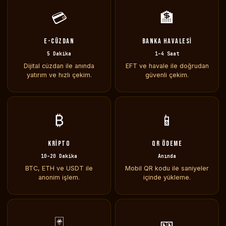
💳
🏦
E-CÜZDAN
BANKA HAVALESİ
5 Dakika
1–4 Saat
Dijital cüzdan ile anında
EFT ve havale ile doğrudan
yatırım ve hızlı çekim.
güvenli çekim.
₿
📱
KRİPTO
QR ÖDEME
10–20 Dakika
Anında
BTC, ETH ve USDT ile
Mobil QR kodu ile saniyeler
anonim işlem.
içinde yükleme.
🃏
🎫