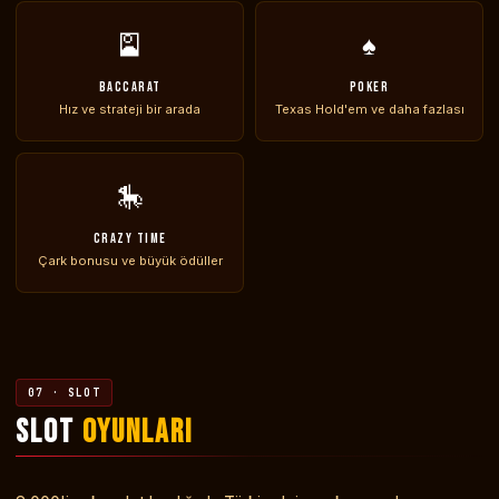
🎴
♠️
BACCARAT
POKER
Hız ve strateji bir arada
Texas Hold'em ve daha fazlası
🎠
CRAZY TIME
Çark bonusu ve büyük ödüller
07 · SLOT
SLOT
OYUNLARI