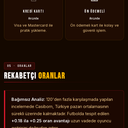
KREDİ KARTI
ÖN ÖDEMELİ
Anında
Anında
Visa ve Mastercard ile
Ön ödemeli kart ile kolay ve
pratik yükleme.
güvenli işlem.
05 · ORANLAR
REKABETÇI
ORANLAR
Bağımsız Analiz:
120'den fazla karşılaşmada yapılan
incelemede Casibom, Türkiye pazarı ortalamasının
sürekli üzerinde kalmaktadır. Futbolda tespit edilen
+0.18 ila +0.25 oran avantajı
uzun vadede oyuncu
getirisini doğrudan artırır.