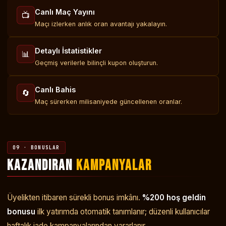
Canlı Maç Yayını
📺
Maçı izlerken anlık oran avantajı yakalayın.
Detaylı İstatistikler
📊
Geçmiş verilerle bilinçli kupon oluşturun.
Canlı Bahis
🔄
Maç sürerken milisaniyede güncellenen oranlar.
09 · BONUSLAR
KAZANDIRAN
KAMPANYALAR
Üyelikten itibaren sürekli bonus imkânı.
%200 hoş geldin
bonusu
ilk yatırımda otomatik tanımlanır; düzenli kullanıcılar
haftalık iade kampanyalarından yararlanır.