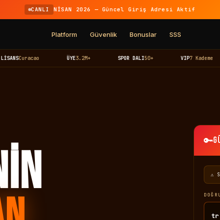
CANLI
NİSAN 2026 — Güncel Giriş Adresi Aktif
Platform
Güvenlik
Bonuslar
SSS
İSANS
Curacao
ÜYE
3.2M+
SPOR DALI
50+
VIP
7 Kademe
🔑
G
NİN
⚠ S
AN
DOĞR
tr