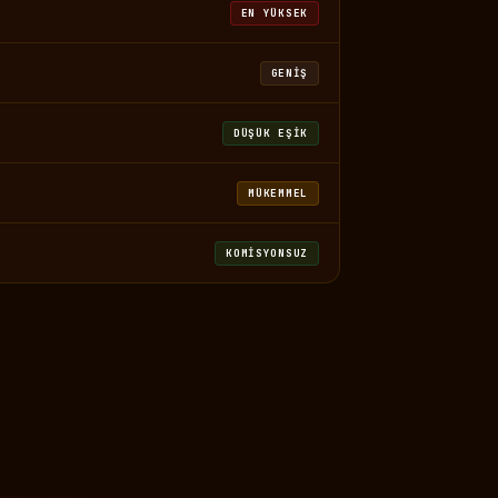
EN YÜKSEK
GENIŞ
DÜŞÜK EŞIK
MÜKEMMEL
KOMISYONSUZ