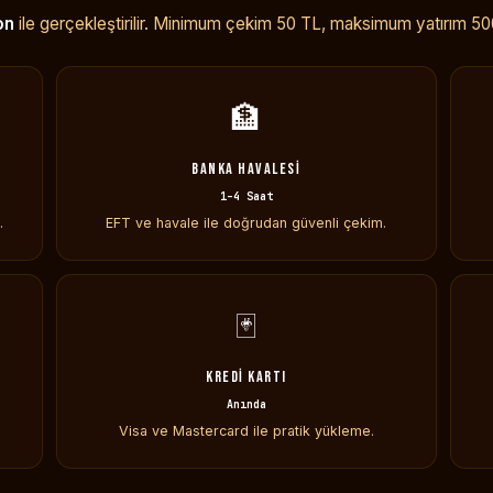
on
ile gerçekleştirilir. Minimum çekim 50 TL, maksimum yatırım 5
🏦
BANKA HAVALESİ
1–4 Saat
.
EFT ve havale ile doğrudan güvenli çekim.
🃏
KREDİ KARTI
Anında
Visa ve Mastercard ile pratik yükleme.