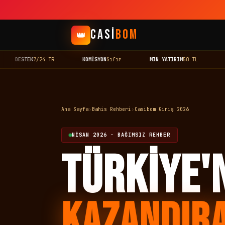
Casi
bom
👑
DESTEK
7/24 TR
KOMİSYON
Sıfır
MIN YATIRIM
50 TL
L
›
›
Ana Sayfa
Bahis Rehberi
Casibom Giriş 2026
NISAN 2026 · BAĞIMSIZ REHBER
TÜRKİYE'
KAZANDIR