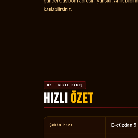
güncel Casibom adresini yansıtır. Anlık bildir
katılabilirsiniz.
02 · GENEL BAKIŞ
HIZLI
ÖZET
E-cüzdan 5 d
Çekim Hızı