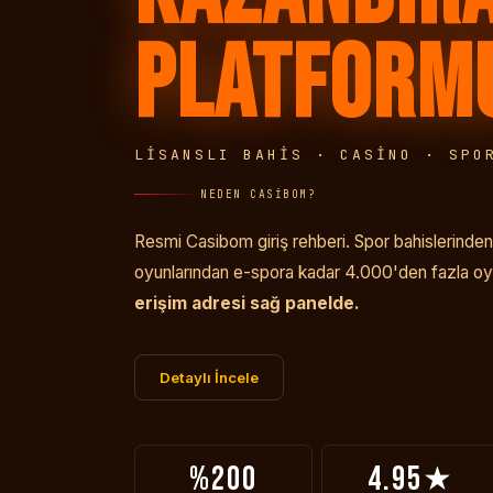
PLATFORM
LISANSLI BAHIS · CASINO · SPO
NEDEN CASIBOM?
Resmi Casibom giriş rehberi. Spor bahislerinden 
oyunlarından e-spora kadar 4.000'den fazla oyu
erişim adresi sağ panelde.
Detaylı İncele
%200
4.95★