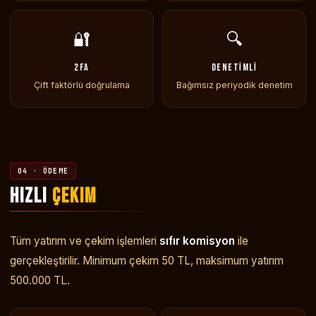
🔐
🔍
2FA
DENETİMLİ
Çift faktörlü doğrulama
Bağımsız periyodik denetim
04 · ÖDEME
HIZLI
ÇEKIM
Tüm yatırım ve çekim işlemleri
sıfır komisyon
ile
gerçekleştirilir. Minimum çekim 50 TL, maksimum yatırım
500.000 TL.