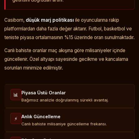
Casibom,
düşük marj politikası
ile oyuncularına rakip
platformlardan daha fazla değer aktarır. Futbol, basketbol ve
teniste piyasa ortalamasının %15 üzerinde oran sunulmaktadır.
Canlı bahiste oranlar maç akışına göre milisaniyeler içinde
güncellenir. Özel altyapı sayesinde gecikme ve kancalama
sorunları minimize edilmiştir.
Piyasa Üstü Oranlar
📊
Bağımsız analizle doğrulanmış sürekli avantaj.
Anlık Güncelleme
⚡
Canlı bahiste milisaniye güncelleme frekansı.