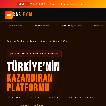
CANLI
NİSAN 2026 — Güncel Giriş Adresi Aktif
Casi
bom
👑
BONUS
%200
OYUN
4.000+
DESTEK
7/24 TR
KOMİSYON
S
›
›
Ana Sayfa
Bahis Rehberi
Casibom Giriş 2026
NISAN 2026 · BAĞIMSIZ REHBER
TÜRKİYE'NİN
KAZANDIRAN
PLATFORMU
LISANSLI BAHIS · CASINO · SPOR · 2026
NEDEN CASIBOM?