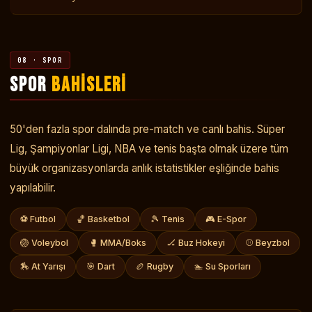
08 · SPOR
SPOR
BAHİSLERİ
50'den fazla spor dalında pre-match ve canlı bahis. Süper
Lig, Şampiyonlar Ligi, NBA ve tenis başta olmak üzere tüm
büyük organizasyonlarda anlık istatistikler eşliğinde bahis
yapılabilir.
⚽ Futbol
🏀 Basketbol
🎾 Tenis
🎮 E-Spor
🏐 Voleybol
🥊 MMA/Boks
🏒 Buz Hokeyi
⚾ Beyzbol
🏇 At Yarışı
🎯 Dart
🏉 Rugby
🏊 Su Sporları