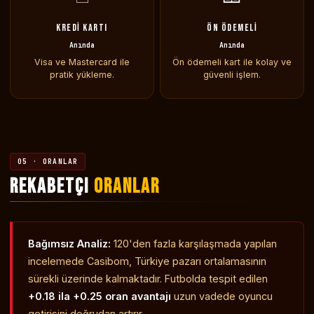
KREDİ KARTI
ÖN ÖDEMELİ
Anında
Anında
Visa ve Mastercard ile
Ön ödemeli kart ile kolay ve
pratik yükleme.
güvenli işlem.
05 · ORANLAR
REKABETÇI
ORANLAR
Bağımsız Analiz:
120'den fazla karşılaşmada yapılan
incelemede Casibom, Türkiye pazarı ortalamasının
sürekli üzerinde kalmaktadır. Futbolda tespit edilen
+0.18 ila +0.25 oran avantajı
uzun vadede oyuncu
getirisini doğrudan artırır.