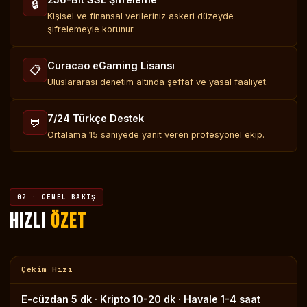
🔒
Kişisel ve finansal verileriniz askeri düzeyde
şifrelemeyle korunur.
Curacao eGaming Lisansı
📋
Uluslararası denetim altında şeffaf ve yasal faaliyet.
7/24 Türkçe Destek
💬
Ortalama 15 saniyede yanıt veren profesyonel ekip.
02 · GENEL BAKIŞ
HIZLI
ÖZET
Çekim Hızı
E-cüzdan 5 dk · Kripto 10-20 dk · Havale 1-4 saat