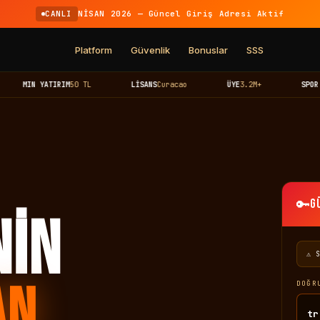
CANLI
NİSAN 2026 — Güncel Giriş Adresi Aktif
Platform
Güvenlik
Bonuslar
SSS
MIN YATIRIM
50 TL
LİSANS
Curacao
ÜYE
3.2M+
SPOR D
🔑
G
NİN
⚠ S
AN
DOĞR
tr