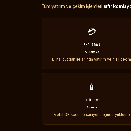
Tüm yatırım ve çekim işlemleri
sıfır komisy
💳
E-CÜZDAN
5 Dakika
Dijital cüzdan ile anında yatırım ve hızlı çekim
📱
QR ÖDEME
Anında
Mobil QR kodu ile saniyeler içinde yükleme.