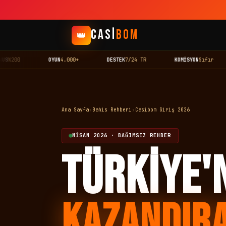
Casi
bom
👑
S
%200
OYUN
4.000+
DESTEK
7/24 TR
KOMİSYON
Sıfır
›
›
Ana Sayfa
Bahis Rehberi
Casibom Giriş 2026
NISAN 2026 · BAĞIMSIZ REHBER
TÜRKİYE'
KAZANDIR