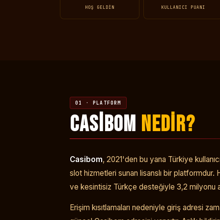
HOŞ GELDIN
KULLANICI PUANI
01 · PLATFORM
Casibom
NEDİR?
Casibom
, 2021'den bu yana Türkiye kullanıcı
slot hizmetleri sunan lisanslı bir platformdur. 
ve kesintisiz Türkçe desteğiyle 3,2 milyonu aş
Erişim kısıtlamaları nedeniyle giriş adresi z