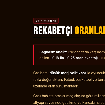
05 · ORANLAR
REKABETÇI
ORANLA
Bağımsız Analiz:
120'den fazla karşılaşm
edilen
+0.18 ila +0.25 oran avantajı
uzun
Casibom,
düşük marj politikası
ile oyuncula
fazla değer aktarır. Futbol, basketbol ve ten
üzerinde oran sunulmaktadır.
Canlı bahiste oranlar maç akışına göre milisan
altyapı sayesinde gecikme ve kancalama sorun