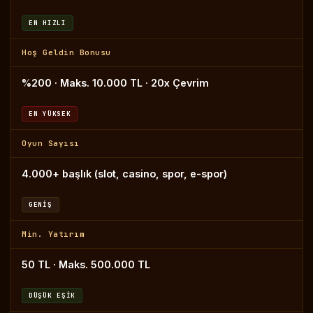
EN HIZLI
Hoş Geldin Bonusu
%200 · Maks. 10.000 TL · 20x Çevrim
EN YÜKSEK
Oyun Sayısı
4.000+ başlık (slot, casino, spor, e-spor)
GENIŞ
Min. Yatırım
50 TL · Maks. 500.000 TL
DÜŞÜK EŞIK