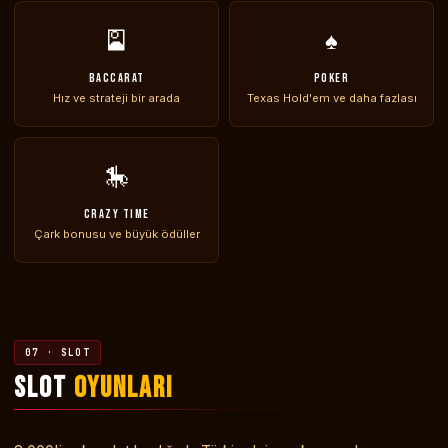
🎴
♠️
BACCARAT
POKER
Hız ve strateji bir arada
Texas Hold'em ve daha fazlası
🎠
CRAZY TIME
Çark bonusu ve büyük ödüller
07 · SLOT
SLOT
OYUNLARI