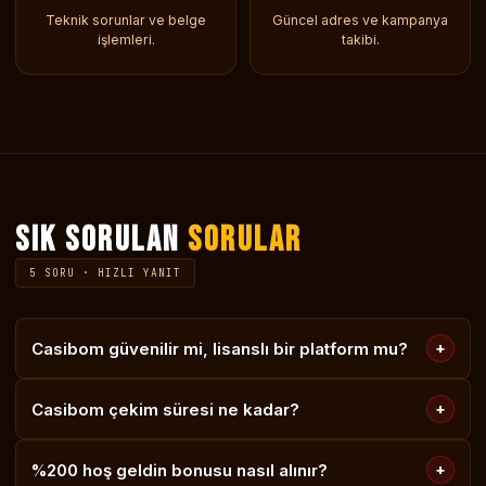
Teknik sorunlar ve belge
Güncel adres ve kampanya
işlemleri.
takibi.
SIK SORULAN
SORULAR
5 SORU · HIZLI YANIT
Casibom güvenilir mi, lisanslı bir platform mu?
+
Evet. Curacao eGaming lisansı kapsamında uluslararası
Casibom çekim süresi ne kadar?
+
denetim altında faaliyet gösterir. 256-bit SSL şifreleme, çift
faktörlü doğrulama ve bağımsız denetim kuruluşlarının
E-cüzdan çekimleri 5 dakika, kripto para çekimleri 10–20
%200 hoş geldin bonusu nasıl alınır?
+