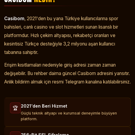
Casibom
, 2021'den bu yana Türkiye kullanıcılarına spor
bahisleri, canlı casino ve slot hizmetleri sunan lisanslı bir
platformdur. Hızlı çekim altyapısı, rekabetçi oranları ve
kesintisiz Türkçe desteğiyle 3,2 milyonu aşan kullanıcı
tabanına sahiptir.
Erişim kısıtlamaları nedeniyle giriş adresi zaman zaman
değişebilir. Bu rehber daima güncel Casibom adresini yansıtır.
Anlık bildirim almak için resmi Telegram kanalına katılabilirsiniz.
2021'den Beri Hizmet
🏆
Güçlü teknik altyapı ve kurumsal deneyimle büyüyen
platform.
256-Bit SSL Şifreleme