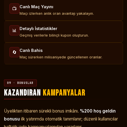
Canlı Maç Yayını
📺
Maçı izlerken anlık oran avantajı yakalayın.
Detaylı İstatistikler
📊
Geçmiş verilerle bilinçli kupon oluşturun.
Canlı Bahis
🔄
Maç sürerken milisaniyede güncellenen oranlar.
09 · BONUSLAR
KAZANDIRAN
KAMPANYALAR
Üyelikten itibaren sürekli bonus imkânı.
%200 hoş geldin
bonusu
ilk yatırımda otomatik tanımlanır; düzenli kullanıcılar
haftalık iade kampanyalarından yararlanır.