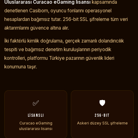
Uluslararası Curacao eGaming lisansı
kapsamında
denetlenen Casibom, oyuncu fonlarını operasyonel
hesaplardan bağımsız tutar. 256-bit SSL şifreleme tüm veri
aktarımlarını güvence altına alır.
İki faktörlü kimlik doğrulama, gerçek zamanlı dolandırıcılık
tespiti ve bağımsız denetim kuruluşlarının periyodik
kontrolleri, platformu Türkiye pazarının güvenlik lideri
konumuna taşır.
✅
🛡️
LİSANSLI
256-BIT
Curacao eGaming
Askeri düzey SSL şifreleme
uluslararası lisansı