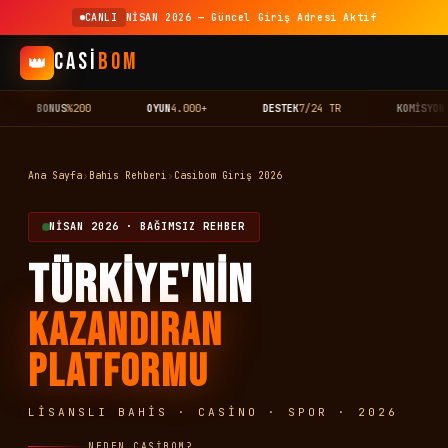
CANLI
NİSAN 2026 — Güncel Giriş Adresi Aktif
Casi
bom
👑
BONUS
%200
OYUN
4.000+
DESTEK
7/24 TR
KOMİSYON
S
›
›
Ana Sayfa
Bahis Rehberi
Casibom Giriş 2026
NISAN 2026 · BAĞIMSIZ REHBER
TÜRKİYE'NİN
KAZANDIRAN
PLATFORMU
LISANSLI BAHIS · CASINO · SPOR · 2026
NEDEN CASIBOM?