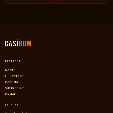
Casi
bom
PLATFORM
Nedir?
Güvenilir mi?
Bonuslar
VIP Program
Destek
OYUNLAR