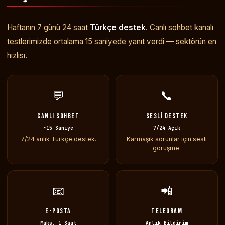
Haftanın 7 günü 24 saat
Türkçe destek
. Canlı sohbet kanalı
testlerimizde ortalama 15 saniyede yanıt verdi — sektörün en
hızlısı.
💬
📞
CANLI SOHBET
SESLİ DESTEK
~15 Saniye
7/24 Açık
7/24 anlık Türkçe destek.
Karmaşık sorunlar için sesli
görüşme.
📧
📲
E-POSTA
TELEGRAM
Maks. 1 Saat
Anlık Bildirim