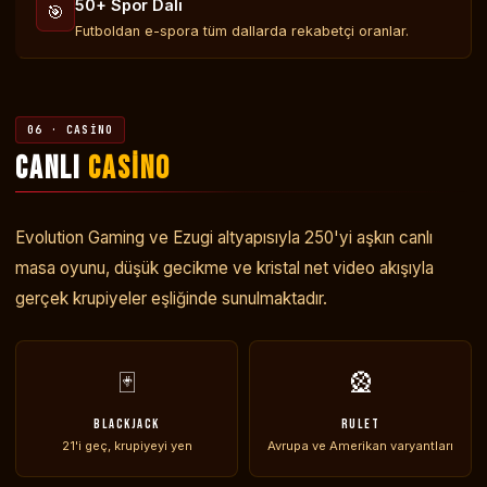
50+ Spor Dalı
🎯
Futboldan e-spora tüm dallarda rekabetçi oranlar.
06 · CASINO
CANLI
CASİNO
Evolution Gaming ve Ezugi altyapısıyla 250'yi aşkın canlı
masa oyunu, düşük gecikme ve kristal net video akışıyla
gerçek krupiyeler eşliğinde sunulmaktadır.
🃏
🎡
BLACKJACK
RULET
21'i geç, krupiyeyi yen
Avrupa ve Amerikan varyantları