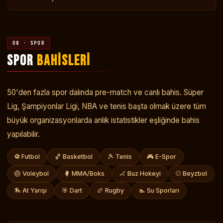
08 · SPOR
SPOR
BAHİSLERİ
50'den fazla spor dalında pre-match ve canlı bahis. Süper
Lig, Şampiyonlar Ligi, NBA ve tenis başta olmak üzere tüm
büyük organizasyonlarda anlık istatistikler eşliğinde bahis
yapılabilir.
⚽ Futbol
🏀 Basketbol
🎾 Tenis
🎮 E-Spor
🏐 Voleybol
🥊 MMA/Boks
🏒 Buz Hokeyi
⚾ Beyzbol
🏇 At Yarışı
🎯 Dart
🏉 Rugby
🏊 Su Sporları