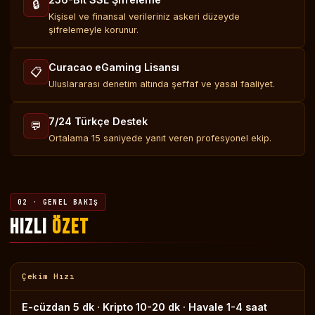
🔒
Kişisel ve finansal verileriniz askeri düzeyde
şifrelemeyle korunur.
Curacao eGaming Lisansı
📋
Uluslararası denetim altında şeffaf ve yasal faaliyet.
7/24 Türkçe Destek
💬
Ortalama 15 saniyede yanıt veren profesyonel ekip.
02 · GENEL BAKIŞ
HIZLI
ÖZET
Çekim Hızı
E-cüzdan 5 dk · Kripto 10-20 dk · Havale 1-4 saat