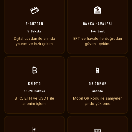
💳
🏦
E-CÜZDAN
BANKA HAVALESİ
5 Dakika
1–4 Saat
Dijital cüzdan ile anında
EFT ve havale ile doğrudan
yatırım ve hızlı çekim.
güvenli çekim.
₿
📱
KRİPTO
QR ÖDEME
10–20 Dakika
Anında
BTC, ETH ve USDT ile
Mobil QR kodu ile saniyeler
anonim işlem.
içinde yükleme.
🃏
🎫