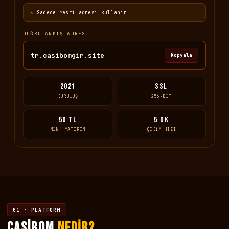
⚠ Sadece resmi adresi kullanın
DOĞRULANMIŞ ADRES:
tr.casibomgir.site
Kopyala
2021
SSL
KURULUŞ
256-BIT
50 TL
5 DK
MIN. YATIRIM
ÇEKIM HIZI
01 · PLATFORM
Casibom
NEDİR?