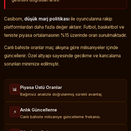
Casibom,
düşük marj politikası
ile oyuncularına rakip
platformlardan daha fazla değer aktarır. Futbol, basketbol ve
teniste piyasa ortalamasının %15 üzerinde oran sunulmaktadır.
Canlı bahiste oranlar maç akışına göre milisaniyeler içinde
güncellenir. Özel altyapı sayesinde gecikme ve kancalama
sorunları minimize edilmiştir.
Piyasa Üstü Oranlar
📊
Bağımsız analizle doğrulanmış sürekli avantaj.
Anlık Güncelleme
⚡
Canlı bahiste milisaniye güncelleme frekansı.