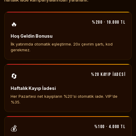
%200 · 10.000 TL
🔥
Hoş Geldin Bonusu
İlk yatırımda otomatik eşleştirme. 20x çevrim şartı, kod
gerekmez.
%20 Kayıp İadesi
🔄
Haftalık Kayıp İadesi
Her Pazartesi net kayıpların %20'si otomatik iade. VIP'de
%35.
%100 · 4.000 TL
💰