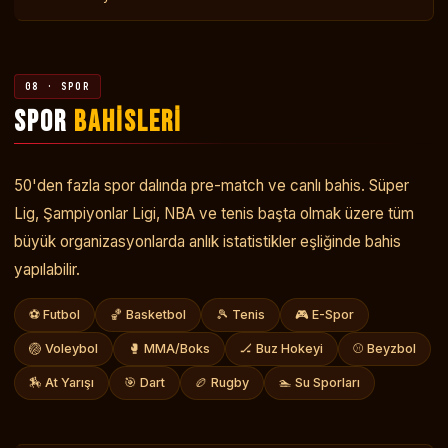
08 · SPOR
SPOR
BAHİSLERİ
50'den fazla spor dalında pre-match ve canlı bahis. Süper
Lig, Şampiyonlar Ligi, NBA ve tenis başta olmak üzere tüm
büyük organizasyonlarda anlık istatistikler eşliğinde bahis
yapılabilir.
⚽ Futbol
🏀 Basketbol
🎾 Tenis
🎮 E-Spor
🏐 Voleybol
🥊 MMA/Boks
🏒 Buz Hokeyi
⚾ Beyzbol
🏇 At Yarışı
🎯 Dart
🏉 Rugby
🏊 Su Sporları