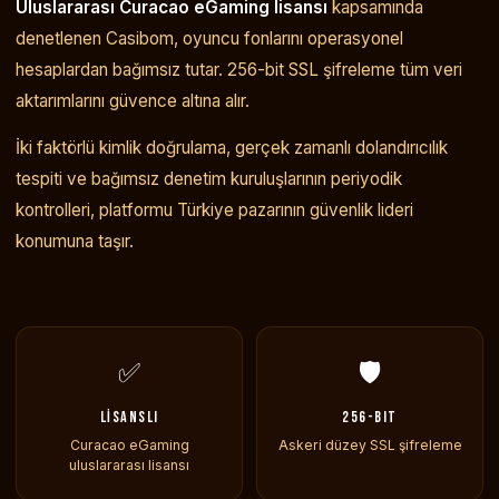
Uluslararası Curacao eGaming lisansı
kapsamında
denetlenen Casibom, oyuncu fonlarını operasyonel
hesaplardan bağımsız tutar. 256-bit SSL şifreleme tüm veri
aktarımlarını güvence altına alır.
İki faktörlü kimlik doğrulama, gerçek zamanlı dolandırıcılık
tespiti ve bağımsız denetim kuruluşlarının periyodik
kontrolleri, platformu Türkiye pazarının güvenlik lideri
konumuna taşır.
✅
🛡️
LİSANSLI
256-BIT
Curacao eGaming
Askeri düzey SSL şifreleme
uluslararası lisansı