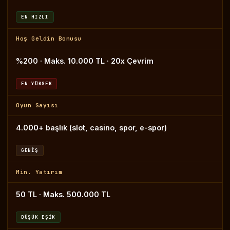
EN HIZLI
Hoş Geldin Bonusu
%200 · Maks. 10.000 TL · 20x Çevrim
EN YÜKSEK
Oyun Sayısı
4.000+ başlık (slot, casino, spor, e-spor)
GENIŞ
Min. Yatırım
50 TL · Maks. 500.000 TL
DÜŞÜK EŞIK