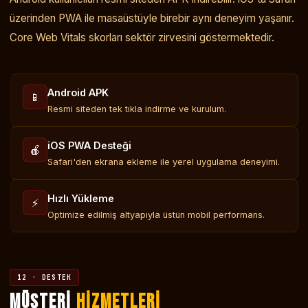
üzerinden PWA ile masaüstüyle birebir aynı deneyim yaşanır.
Core Web Vitals skorları sektör zirvesini göstermektedir.
Android APK
📱
Resmi siteden tek tıkla indirme ve kurulum.
iOS PWA Desteği
🍎
Safari'den ekrana ekleme ile yerel uygulama deneyimi.
Hızlı Yükleme
⚡
Optimize edilmiş altyapıyla üstün mobil performans.
12 · DESTEK
MÜŞTERİ
HİZMETLERİ