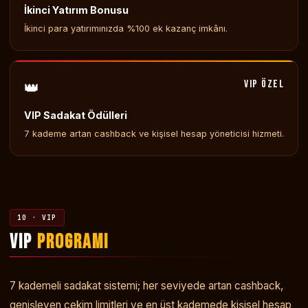
İkinci Yatırım Bonusu
İkinci para yatırımınızda %100 ek kazanç imkânı.
VIP Özel
👑
VIP Sadakat Ödülleri
7 kademe artan cashback ve kişisel hesap yöneticisi hizmeti.
10 · VIP
VIP
PROGRAMI
7 kademeli sadakat sistemi; her seviyede artan cashback,
genişleyen çekim limitleri ve en üst kademede kişisel hesap