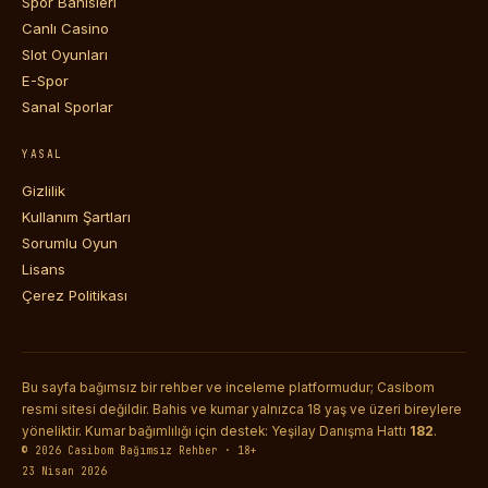
Spor Bahisleri
Canlı Casino
Slot Oyunları
E-Spor
Sanal Sporlar
YASAL
Gizlilik
Kullanım Şartları
Sorumlu Oyun
Lisans
Çerez Politikası
Bu sayfa bağımsız bir rehber ve inceleme platformudur; Casibom
resmi sitesi değildir. Bahis ve kumar yalnızca 18 yaş ve üzeri bireylere
yöneliktir. Kumar bağımlılığı için destek: Yeşilay Danışma Hattı
182
.
© 2026 Casibom Bağımsız Rehber · 18+
23 Nisan 2026