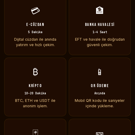
💳
🏦
E-CÜZDAN
BANKA HAVALESİ
5 Dakika
1–4 Saat
Dijital cüzdan ile anında
EFT ve havale ile doğrudan
yatırım ve hızlı çekim.
güvenli çekim.
₿
📱
KRİPTO
QR ÖDEME
10–20 Dakika
Anında
BTC, ETH ve USDT ile
Mobil QR kodu ile saniyeler
anonim işlem.
içinde yükleme.
🃏
🎫