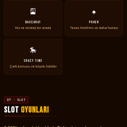
🎴
♠️
BACCARAT
POKER
Hız ve strateji bir arada
Texas Hold'em ve daha fazlası
🎠
CRAZY TIME
Çark bonusu ve büyük ödüller
07 · SLOT
SLOT
OYUNLARI