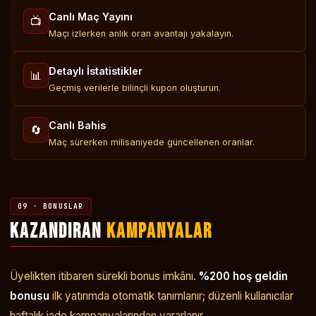
Canlı Maç Yayını
📺
Maçı izlerken anlık oran avantajı yakalayın.
Detaylı İstatistikler
📊
Geçmiş verilerle bilinçli kupon oluşturun.
Canlı Bahis
🔄
Maç sürerken milisaniyede güncellenen oranlar.
09 · BONUSLAR
KAZANDIRAN
KAMPANYALAR
Üyelikten itibaren sürekli bonus imkânı.
%200 hoş geldin
bonusu
ilk yatırımda otomatik tanımlanır; düzenli kullanıcılar
haftalık iade kampanyalarından yararlanır.