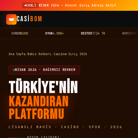
CANLI
NİSAN 2026 — Güncel Giriş Adresi Aktif
Casi
bom
👑
BONUS
%200
OYUN
4.000+
DESTEK
7/24 TR
KOMİSYON
S
›
›
Ana Sayfa
Bahis Rehberi
Casibom Giriş 2026
NISAN 2026 · BAĞIMSIZ REHBER
TÜRKİYE'NİN
KAZANDIRAN
PLATFORMU
LISANSLI BAHIS · CASINO · SPOR · 2026
NEDEN CASIBOM?