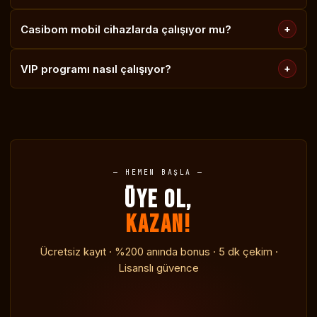
periyodik kontrolleriyle oyuncu güvenliği en üst seviyede
dakika, banka havalesi 1–4 saat içinde tamamlanır. Tüm
tutulur. Fonlar operasyonel hesaplardan ayrı saklanır.
yöntemlerde komisyon yoktur. Minimum çekim tutarı 50
İlk üyeliğinizde yapacağınız ilk yatırıma otomatik olarak
Casibom mobil cihazlarda çalışıyor mu?
+
TL'dir.
%200 bonus eklenir. Maksimum bonus tutarı 10.000 TL,
çevrim şartı 20x'tir. Bonus kodu ya da ek işlem gerekmez;
Evet. Ek uygulama indirmenize gerek yoktur; Android veya
VIP programı nasıl çalışıyor?
+
anında hesabınıza tanımlanır.
iOS tarayıcınızdan güncel adrese gitmeniz yeterlidir.
Android APK resmi siteden indirilebilir. iOS'ta PWA desteği
Çaylak, Bronz, Gümüş, Altın, Platin, Elmas ve Kral olmak
mevcuttur. Tüm özellikler eksiksiz kullanılabilir.
üzere 7 kademeli sistem. Her seviyede cashback artar,
özel bonuslar devreye girer, çekim limitleri genişler. Kral
seviyesinde kişisel hesap yöneticisi atanır.
— HEMEN BAŞLA —
ÜYE OL,
KAZAN!
Ücretsiz kayıt · %200 anında bonus · 5 dk çekim ·
Lisanslı güvence