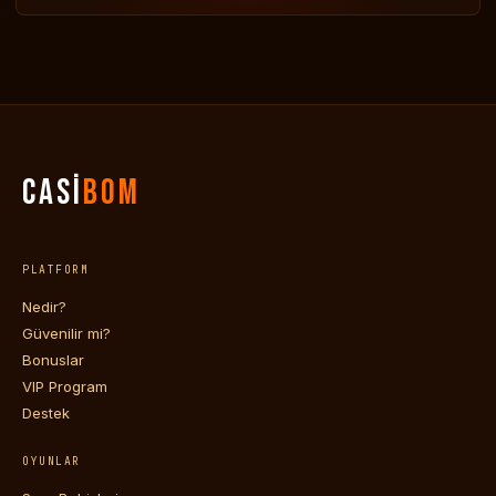
Casi
bom
PLATFORM
Nedir?
Güvenilir mi?
Bonuslar
VIP Program
Destek
OYUNLAR