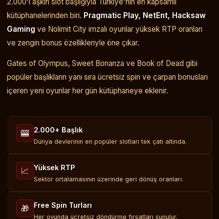
2.000'i aşkın slot başlığıyla Türkiye'nin en kapsamlı
kütüphanelerinden biri.
Pragmatic Play, NetEnt, Hacksaw
Gaming
ve Nolimit City imzalı oyunlar yüksek RTP oranları
ve zengin bonus özellikleriyle öne çıkar.
Gates of Olympus, Sweet Bonanza ve Book of Dead gibi
popüler başlıkların yanı sıra ücretsiz spin ve çarpan bonusları
içeren yeni oyunlar her gün kütüphaneye eklenir.
2.000+ Başlık
🎰
Dünya devlerinin en popüler slotları tek çatı altında.
Yüksek RTP
📈
Sektör ortalamasının üzerinde geri dönüş oranları.
Free Spin Turları
🎁
Her oyunda ücretsiz döndürme fırsatları sunulur.