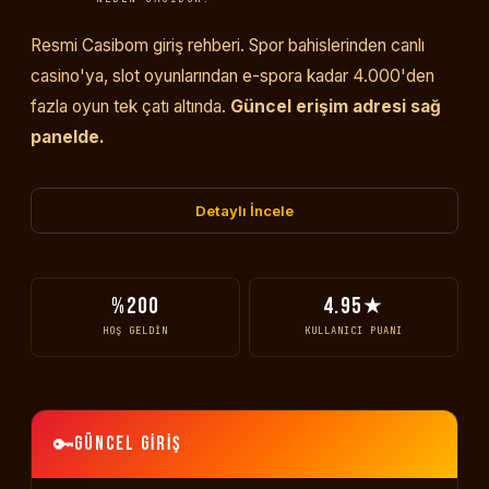
Resmi Casibom giriş rehberi. Spor bahislerinden canlı
casino'ya, slot oyunlarından e-spora kadar 4.000'den
fazla oyun tek çatı altında.
Güncel erişim adresi sağ
panelde.
Detaylı İncele
%200
4.95★
HOŞ GELDIN
KULLANICI PUANI
🔑
GÜNCEL GİRİŞ