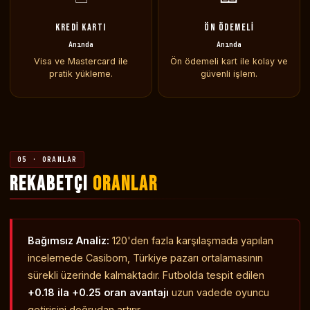
KREDİ KARTI
ÖN ÖDEMELİ
Anında
Anında
Visa ve Mastercard ile
Ön ödemeli kart ile kolay ve
pratik yükleme.
güvenli işlem.
05 · ORANLAR
REKABETÇI
ORANLAR
Bağımsız Analiz:
120'den fazla karşılaşmada yapılan
incelemede Casibom, Türkiye pazarı ortalamasının
sürekli üzerinde kalmaktadır. Futbolda tespit edilen
+0.18 ila +0.25 oran avantajı
uzun vadede oyuncu
getirisini doğrudan artırır.