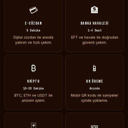
💳
🏦
E-CÜZDAN
BANKA HAVALESİ
5 Dakika
1–4 Saat
Dijital cüzdan ile anında
EFT ve havale ile doğrudan
yatırım ve hızlı çekim.
güvenli çekim.
₿
📱
KRİPTO
QR ÖDEME
10–20 Dakika
Anında
BTC, ETH ve USDT ile
Mobil QR kodu ile saniyeler
anonim işlem.
içinde yükleme.
🃏
🎫