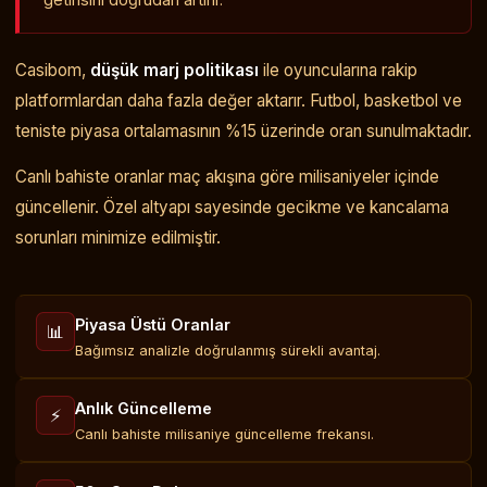
Casibom,
düşük marj politikası
ile oyuncularına rakip
platformlardan daha fazla değer aktarır. Futbol, basketbol ve
teniste piyasa ortalamasının %15 üzerinde oran sunulmaktadır.
Canlı bahiste oranlar maç akışına göre milisaniyeler içinde
güncellenir. Özel altyapı sayesinde gecikme ve kancalama
sorunları minimize edilmiştir.
Piyasa Üstü Oranlar
📊
Bağımsız analizle doğrulanmış sürekli avantaj.
Anlık Güncelleme
⚡
Canlı bahiste milisaniye güncelleme frekansı.