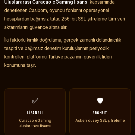
Uluslararası Curacao eGaming lisansı
kapsamında
denetlenen Casibom, oyuncu fonlarını operasyonel
hesaplardan bağımsız tutar. 256-bit SSL şifreleme tüm veri
aktarımlarını güvence altına alır.
İki faktörlü kimlik doğrulama, gerçek zamanlı dolandırıcılık
tespiti ve bağımsız denetim kuruluşlarının periyodik
kontrolleri, platformu Türkiye pazarının güvenlik lideri
konumuna taşır.
✅
🛡️
LİSANSLI
256-BIT
Curacao eGaming
Askeri düzey SSL şifreleme
uluslararası lisansı