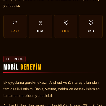
yöneticisi.
🌱
🥉
🥈
🥇
ÇAYLAK
BRONZ
GÜMÜŞ
ALTIN
11 · MOBIL
MOBİL
DENEYİM
Ek uygulama gerekmeksizin Android ve iOS tarayıcılarından
tam özellikli erişim. Bahis, yatırım, çekim ve destek işlemleri
tamamen mobilden yönetilebilir.
Android kullanıcıları resmi siteden APK indirebilir. iOS'ta Safari