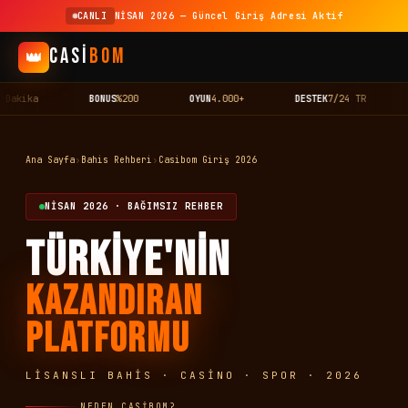
CANLI
NİSAN 2026 — Güncel Giriş Adresi Aktif
Casi
bom
👑
 Dakika
BONUS
%200
OYUN
4.000+
DESTEK
7/24 TR
›
›
Ana Sayfa
Bahis Rehberi
Casibom Giriş 2026
NISAN 2026 · BAĞIMSIZ REHBER
TÜRKİYE'NİN
KAZANDIRAN
PLATFORMU
LISANSLI BAHIS · CASINO · SPOR · 2026
NEDEN CASIBOM?