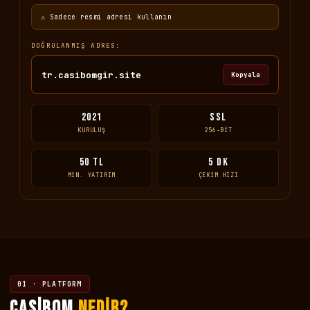
⚠ Sadece resmi adresi kullanın
DOĞRULANMIŞ ADRES:
tr.casibomgir.site
Kopyala
2021
SSL
KURULUŞ
256-BIT
50 TL
5 DK
MIN. YATIRIM
ÇEKIM HIZI
01 · PLATFORM
Casibom
NEDİR?