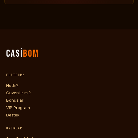
Casi
bom
PLATFORM
Nedir?
Güvenilir mi?
Bonuslar
VIP Program
Destek
OYUNLAR