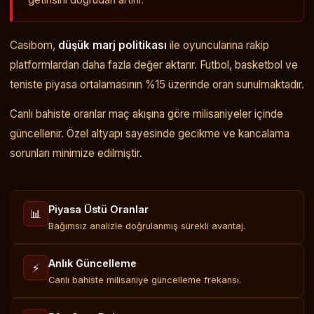
Casibom,
düşük marj politikası
ile oyuncularına rakip
platformlardan daha fazla değer aktarır. Futbol, basketbol ve
teniste piyasa ortalamasının %15 üzerinde oran sunulmaktadır.
Canlı bahiste oranlar maç akışına göre milisaniyeler içinde
güncellenir. Özel altyapı sayesinde gecikme ve kancalama
sorunları minimize edilmiştir.
Piyasa Üstü Oranlar
📊
Bağımsız analizle doğrulanmış sürekli avantaj.
Anlık Güncelleme
⚡
Canlı bahiste milisaniye güncelleme frekansı.