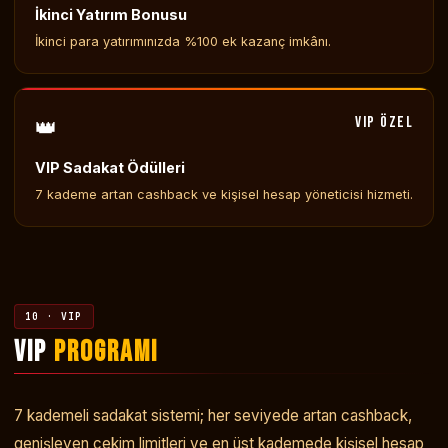
İkinci Yatırım Bonusu
İkinci para yatırımınızda %100 ek kazanç imkânı.
VIP Özel
👑
VIP Sadakat Ödülleri
7 kademe artan cashback ve kişisel hesap yöneticisi hizmeti.
10 · VIP
VIP
PROGRAMI
7 kademeli sadakat sistemi; her seviyede artan cashback,
genişleyen çekim limitleri ve en üst kademede kişisel hesap