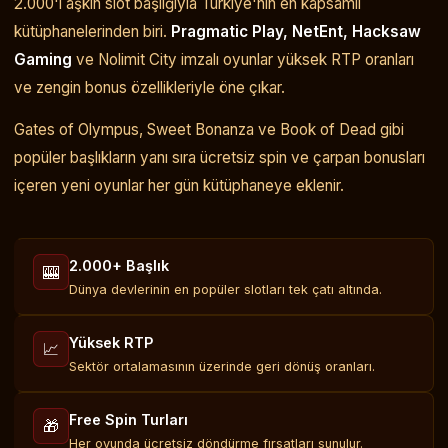
2.000'i aşkın slot başlığıyla Türkiye'nin en kapsamlı
kütüphanelerinden biri.
Pragmatic Play, NetEnt, Hacksaw
Gaming
ve Nolimit City imzalı oyunlar yüksek RTP oranları
ve zengin bonus özellikleriyle öne çıkar.
Gates of Olympus, Sweet Bonanza ve Book of Dead gibi
popüler başlıkların yanı sıra ücretsiz spin ve çarpan bonusları
içeren yeni oyunlar her gün kütüphaneye eklenir.
2.000+ Başlık
🎰
Dünya devlerinin en popüler slotları tek çatı altında.
Yüksek RTP
📈
Sektör ortalamasının üzerinde geri dönüş oranları.
Free Spin Turları
🎁
Her oyunda ücretsiz döndürme fırsatları sunulur.