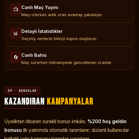
Canlı Maç Yayını
📺
Maçı izlerken anlık oran avantajı yakalayın.
Detaylı İstatistikler
📊
Geçmiş verilerle bilinçli kupon oluşturun.
Canlı Bahis
🔄
Maç sürerken milisaniyede güncellenen oranlar.
09 · BONUSLAR
KAZANDIRAN
KAMPANYALAR
Üyelikten itibaren sürekli bonus imkânı.
%200 hoş geldin
bonusu
ilk yatırımda otomatik tanımlanır; düzenli kullanıcılar
haftalık iade kampanyalarından yararlanır.