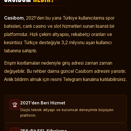
Casibom
, 2021'den bu yana Türkiye kullanıcılarına spor
bahisleri, canlı casino ve slot hizmetleri sunan lisanslı bir
platformdur. Hızlı çekim altyapısı, rekabetçi oranları ve
kesintisiz Türkçe desteğiyle 3,2 milyonu aşan kullanıcı
tabanına sahiptir.
Erişim kısıtlamaları nedeniyle giriş adresi zaman zaman
değişebilir. Bu rehber daima güncel Casibom adresini yansıtır.
Anlık bildirim almak için resmi Telegram kanalına katılabilirsiniz.
2021'den Beri Hizmet
🏆
Güçlü teknik altyapı ve kurumsal deneyimle büyüyen
platform.
256-Bit SSL Şifreleme