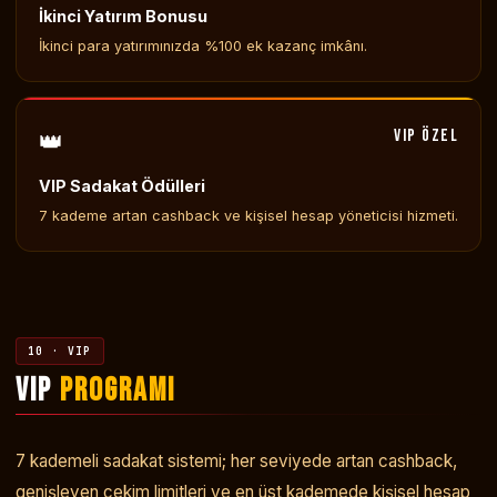
İkinci Yatırım Bonusu
İkinci para yatırımınızda %100 ek kazanç imkânı.
VIP Özel
👑
VIP Sadakat Ödülleri
7 kademe artan cashback ve kişisel hesap yöneticisi hizmeti.
10 · VIP
VIP
PROGRAMI
7 kademeli sadakat sistemi; her seviyede artan cashback,
genişleyen çekim limitleri ve en üst kademede kişisel hesap