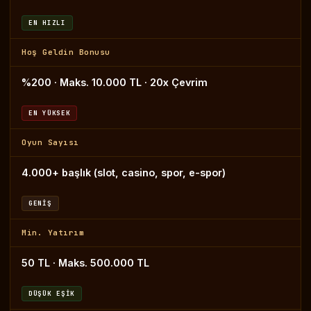
EN HIZLI
Hoş Geldin Bonusu
%200 · Maks. 10.000 TL · 20x Çevrim
EN YÜKSEK
Oyun Sayısı
4.000+ başlık (slot, casino, spor, e-spor)
GENIŞ
Min. Yatırım
50 TL · Maks. 500.000 TL
DÜŞÜK EŞIK