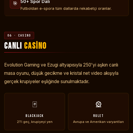
50+ Spor Dalı
🎯
Futboldan e-spora tüm dallarda rekabetçi oranlar.
06 · CASINO
CANLI
CASİNO
Evolution Gaming ve Ezugi altyapısıyla 250'yi aşkın canlı
masa oyunu, düşük gecikme ve kristal net video akışıyla
gerçek krupiyeler eşliğinde sunulmaktadır.
🃏
🎡
BLACKJACK
RULET
21'i geç, krupiyeyi yen
Avrupa ve Amerikan varyantları