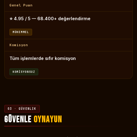
Genel Puan
⭐ 4.95 / 5 — 68.400+ değerlendirme
MÜKEMMEL
Komisyon
Tüm işlemlerde sıfır komisyon
KOMISYONSUZ
03 · GÜVENLIK
GÜVENLE
OYNAYUN