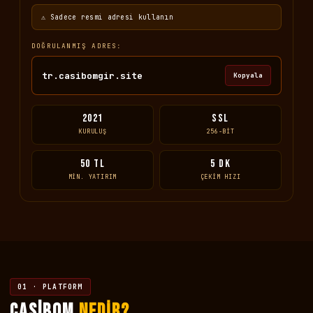
⚠ Sadece resmi adresi kullanın
DOĞRULANMIŞ ADRES:
tr.casibomgir.site
Kopyala
2021
SSL
KURULUŞ
256-BIT
50 TL
5 DK
MIN. YATIRIM
ÇEKIM HIZI
01 · PLATFORM
Casibom
NEDİR?