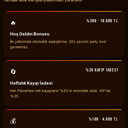
%200 · 10.000 TL
🔥
Hoş Geldin Bonusu
İlk yatırımda otomatik eşleştirme. 20x çevrim şartı, kod
gerekmez.
%20 Kayıp İadesi
🔄
Haftalık Kayıp İadesi
Her Pazartesi net kayıpların %20'si otomatik iade. VIP'de
%35.
%100 · 4.000 TL
💰