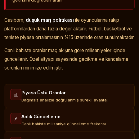
Casibom,
düşük marj politikası
ile oyuncularına rakip
platformlardan daha fazla değer aktarır. Futbol, basketbol ve
teniste piyasa ortalamasının %15 üzerinde oran sunulmaktadır.
Canlı bahiste oranlar maç akışına göre milisaniyeler içinde
güncellenir. Özel altyapı sayesinde gecikme ve kancalama
sorunları minimize edilmiştir.
Piyasa Üstü Oranlar
📊
Bağımsız analizle doğrulanmış sürekli avantaj.
Anlık Güncelleme
⚡
Canlı bahiste milisaniye güncelleme frekansı.