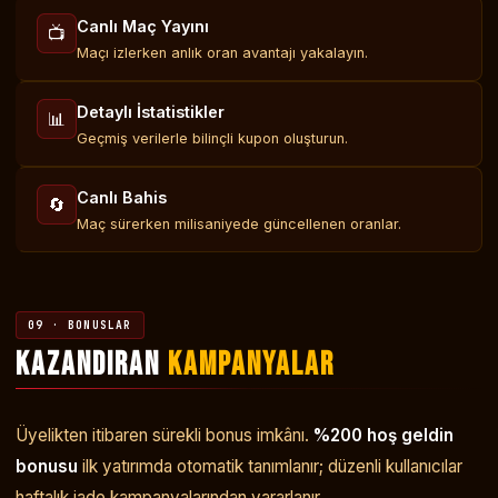
Canlı Maç Yayını
📺
Maçı izlerken anlık oran avantajı yakalayın.
Detaylı İstatistikler
📊
Geçmiş verilerle bilinçli kupon oluşturun.
Canlı Bahis
🔄
Maç sürerken milisaniyede güncellenen oranlar.
09 · BONUSLAR
KAZANDIRAN
KAMPANYALAR
Üyelikten itibaren sürekli bonus imkânı.
%200 hoş geldin
bonusu
ilk yatırımda otomatik tanımlanır; düzenli kullanıcılar
haftalık iade kampanyalarından yararlanır.