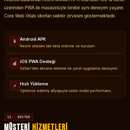
üzerinden PWA ile masaüstüyle birebir aynı deneyim yaşanır.
Core Web Vitals skorları sektör zirvesini göstermektedir.
Android APK
📱
Resmi siteden tek tıkla indirme ve kurulum.
iOS PWA Desteği
🍎
Safari'den ekrana ekleme ile yerel uygulama deneyimi.
Hızlı Yükleme
⚡
Optimize edilmiş altyapıyla üstün mobil performans.
12 · DESTEK
MÜŞTERİ
HİZMETLERİ