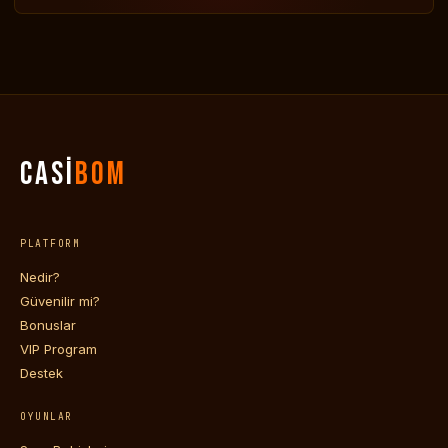
Casi
bom
PLATFORM
Nedir?
Güvenilir mi?
Bonuslar
VIP Program
Destek
OYUNLAR