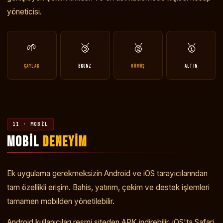
yöneticisi.
🌱
🥉
🥈
🥇
ÇAYLAK
BRONZ
GÜMÜŞ
ALTIN
11 · MOBIL
MOBİL
DENEYİM
Ek uygulama gerekmeksizin Android ve iOS tarayıcılarından
tam özellikli erişim. Bahis, yatırım, çekim ve destek işlemleri
tamamen mobilden yönetilebilir.
Android kullanıcıları resmi siteden APK indirebilir. iOS'ta Safari