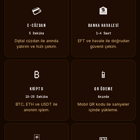
💳
🏦
E-CÜZDAN
BANKA HAVALESİ
5 Dakika
1–4 Saat
Dijital cüzdan ile anında
EFT ve havale ile doğrudan
yatırım ve hızlı çekim.
güvenli çekim.
₿
📱
KRİPTO
QR ÖDEME
10–20 Dakika
Anında
BTC, ETH ve USDT ile
Mobil QR kodu ile saniyeler
anonim işlem.
içinde yükleme.
🃏
🎫