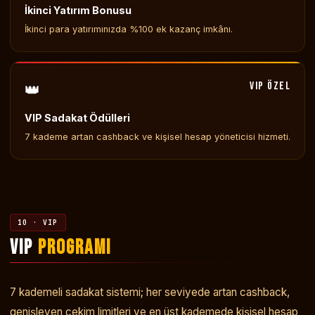
İkinci Yatırım Bonusu
İkinci para yatırımınızda %100 ek kazanç imkânı.
VIP Özel
👑
VIP Sadakat Ödülleri
7 kademe artan cashback ve kişisel hesap yöneticisi hizmeti.
10 · VIP
VIP
PROGRAMI
7 kademeli sadakat sistemi; her seviyede artan cashback,
genişleyen çekim limitleri ve en üst kademede kişisel hesap