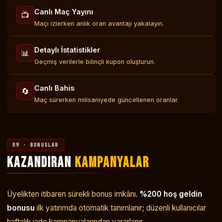
Canlı Maç Yayını
📺
Maçı izlerken anlık oran avantajı yakalayın.
Detaylı İstatistikler
📊
Geçmiş verilerle bilinçli kupon oluşturun.
Canlı Bahis
🔄
Maç sürerken milisaniyede güncellenen oranlar.
09 · BONUSLAR
KAZANDIRAN
KAMPANYALAR
Üyelikten itibaren sürekli bonus imkânı.
%200 hoş geldin
bonusu
ilk yatırımda otomatik tanımlanır; düzenli kullanıcılar
haftalık iade kampanyalarından yararlanır.