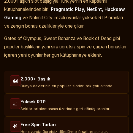
2.000'i aşkın slot başlığıyla Türkiye'nin en kapsamlı
kütüphanelerinden biri.
Pragmatic Play, NetEnt, Hacksaw
Gaming
ve Nolimit City imzalı oyunlar yüksek RTP oranları
ve zengin bonus özellikleriyle öne çıkar.
Gates of Olympus, Sweet Bonanza ve Book of Dead gibi
popüler başlıkların yanı sıra ücretsiz spin ve çarpan bonusları
içeren yeni oyunlar her gün kütüphaneye eklenir.
2.000+ Başlık
🎰
Dünya devlerinin en popüler slotları tek çatı altında.
Yüksek RTP
📈
Sektör ortalamasının üzerinde geri dönüş oranları.
Free Spin Turları
🎁
Her oyunda ücretsiz döndürme fırsatları sunulur.