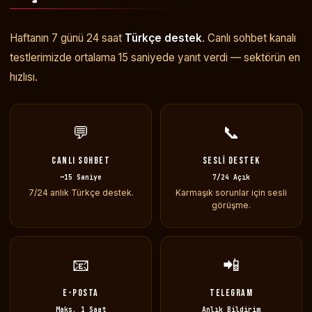
Haftanın 7 günü 24 saat
Türkçe destek
. Canlı sohbet kanalı
testlerimizde ortalama 15 saniyede yanıt verdi — sektörün en
hızlısı.
💬
📞
CANLI SOHBET
SESLİ DESTEK
~15 Saniye
7/24 Açık
7/24 anlık Türkçe destek.
Karmaşık sorunlar için sesli
görüşme.
📧
📲
E-POSTA
TELEGRAM
Maks. 1 Saat
Anlık Bildirim