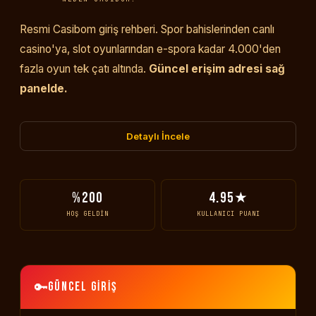
Resmi Casibom giriş rehberi. Spor bahislerinden canlı
casino'ya, slot oyunlarından e-spora kadar 4.000'den
fazla oyun tek çatı altında.
Güncel erişim adresi sağ
panelde.
Detaylı İncele
%200
4.95★
HOŞ GELDIN
KULLANICI PUANI
🔑
GÜNCEL GİRİŞ