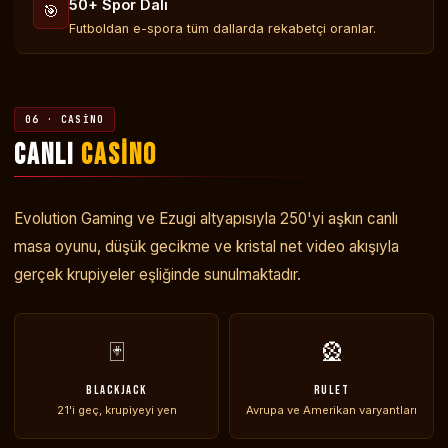
50+ Spor Dalı
🎯
Futboldan e-spora tüm dallarda rekabetçi oranlar.
06 · CASINO
CANLI
CASİNO
Evolution Gaming ve Ezugi altyapısıyla 250'yi aşkın canlı
masa oyunu, düşük gecikme ve kristal net video akışıyla
gerçek krupiyeler eşliğinde sunulmaktadır.
🃏
🎡
BLACKJACK
RULET
21'i geç, krupiyeyi yen
Avrupa ve Amerikan varyantları