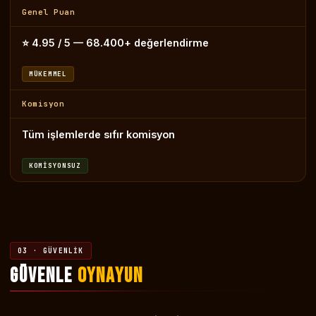
Genel Puan
⭐ 4.95 / 5 — 68.400+ değerlendirme
MÜKEMMEL
Komisyon
Tüm işlemlerde sıfır komisyon
KOMISYONSUZ
03 · GÜVENLIK
GÜVENLE
OYNAYUN