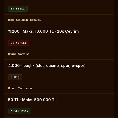
EN HIZLI
Hoş Geldin Bonusu
%200 · Maks. 10.000 TL · 20x Çevrim
EN YÜKSEK
Oyun Sayısı
4.000+ başlık (slot, casino, spor, e-spor)
GENIŞ
Min. Yatırım
50 TL · Maks. 500.000 TL
DÜŞÜK EŞIK