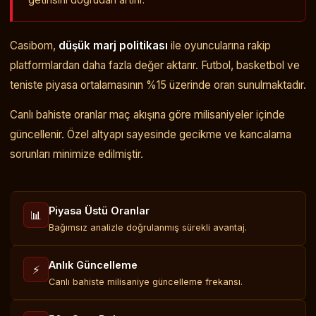
Casibom,
düşük marj politikası
ile oyuncularına rakip
platformlardan daha fazla değer aktarır. Futbol, basketbol ve
teniste piyasa ortalamasının %15 üzerinde oran sunulmaktadır.
Canlı bahiste oranlar maç akışına göre milisaniyeler içinde
güncellenir. Özel altyapı sayesinde gecikme ve kancalama
sorunları minimize edilmiştir.
Piyasa Üstü Oranlar
📊
Bağımsız analizle doğrulanmış sürekli avantaj.
Anlık Güncelleme
⚡
Canlı bahiste milisaniye güncelleme frekansı.