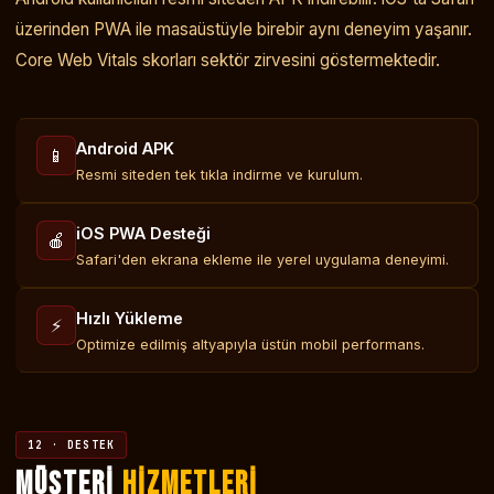
üzerinden PWA ile masaüstüyle birebir aynı deneyim yaşanır.
Core Web Vitals skorları sektör zirvesini göstermektedir.
Android APK
📱
Resmi siteden tek tıkla indirme ve kurulum.
iOS PWA Desteği
🍎
Safari'den ekrana ekleme ile yerel uygulama deneyimi.
Hızlı Yükleme
⚡
Optimize edilmiş altyapıyla üstün mobil performans.
12 · DESTEK
MÜŞTERİ
HİZMETLERİ