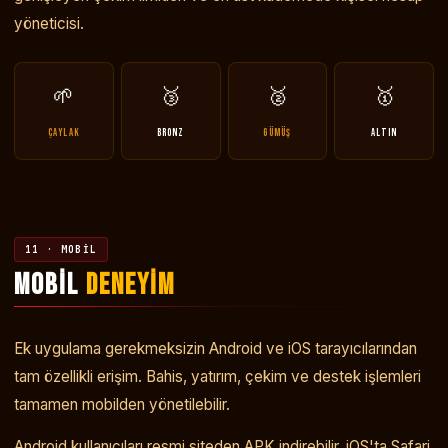
yöneticisi.
🌱
🥉
🥈
🥇
ÇAYLAK
BRONZ
GÜMÜŞ
ALTIN
11 · MOBIL
MOBİL
DENEYİM
Ek uygulama gerekmeksizin Android ve iOS tarayıcılarından
tam özellikli erişim. Bahis, yatırım, çekim ve destek işlemleri
tamamen mobilden yönetilebilir.
Android kullanıcıları resmi siteden APK indirebilir. iOS'ta Safari