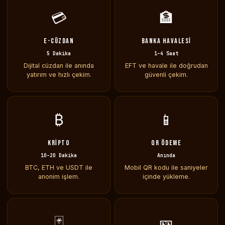
💳
🏦
E-CÜZDAN
BANKA HAVALESİ
5 Dakika
1–4 Saat
Dijital cüzdan ile anında
EFT ve havale ile doğrudan
yatırım ve hızlı çekim.
güvenli çekim.
₿
📱
KRİPTO
QR ÖDEME
10–20 Dakika
Anında
BTC, ETH ve USDT ile
Mobil QR kodu ile saniyeler
anonim işlem.
içinde yükleme.
🃏
🎫