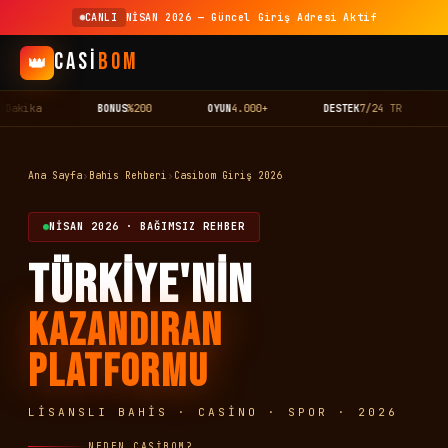
CANLI
NİSAN 2026 — Güncel Giriş Adresi Aktif
Casi
bom
👑
 Dakika
BONUS
%200
OYUN
4.000+
DESTEK
7/24 TR
›
›
Ana Sayfa
Bahis Rehberi
Casibom Giriş 2026
NISAN 2026 · BAĞIMSIZ REHBER
TÜRKİYE'NİN
KAZANDIRAN
PLATFORMU
LISANSLI BAHIS · CASINO · SPOR · 2026
NEDEN CASIBOM?