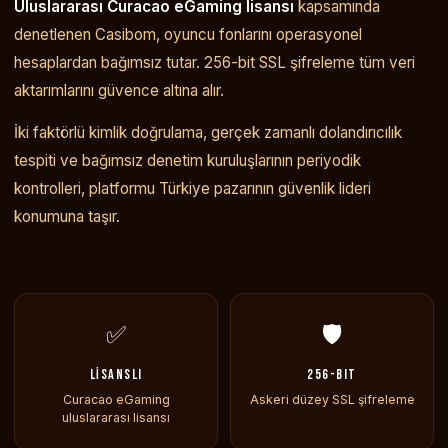
Uluslararası Curacao eGaming lisansı
kapsamında
denetlenen Casibom, oyuncu fonlarını operasyonel
hesaplardan bağımsız tutar. 256-bit SSL şifreleme tüm veri
aktarımlarını güvence altına alır.
İki faktörlü kimlik doğrulama, gerçek zamanlı dolandırıcılık
tespiti ve bağımsız denetim kuruluşlarının periyodik
kontrolleri, platformu Türkiye pazarının güvenlik lideri
konumuna taşır.
✅
🛡️
LİSANSLI
256-BIT
Curacao eGaming
Askeri düzey SSL şifreleme
uluslararası lisansı