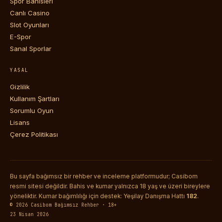
Spor Bahisleri
Canlı Casino
Slot Oyunları
E-Spor
Sanal Sporlar
YASAL
Gizlilik
Kullanım Şartları
Sorumlu Oyun
Lisans
Çerez Politikası
Bu sayfa bağımsız bir rehber ve inceleme platformudur; Casibom
resmi sitesi değildir. Bahis ve kumar yalnızca 18 yaş ve üzeri bireylere
yöneliktir. Kumar bağımlılığı için destek: Yeşilay Danışma Hattı
182
.
© 2026 Casibom Bağımsız Rehber · 18+
23 Nisan 2026