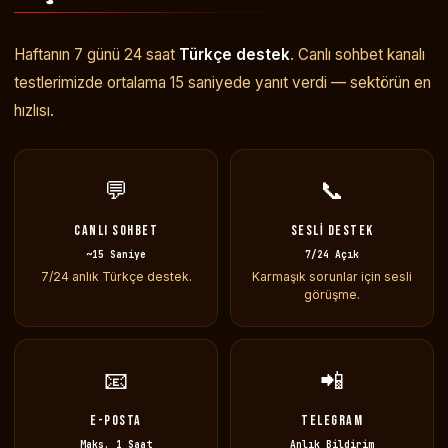
Haftanın 7 günü 24 saat
Türkçe destek
. Canlı sohbet kanalı
testlerimizde ortalama 15 saniyede yanıt verdi — sektörün en
hızlısı.
💬
📞
CANLI SOHBET
SESLİ DESTEK
~15 Saniye
7/24 Açık
7/24 anlık Türkçe destek.
Karmaşık sorunlar için sesli
görüşme.
📧
📲
E-POSTA
TELEGRAM
Maks. 1 Saat
Anlık Bildirim