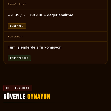
Genel Puan
⭐ 4.95 / 5 — 68.400+ değerlendirme
MÜKEMMEL
Komisyon
Tüm işlemlerde sıfır komisyon
KOMISYONSUZ
03 · GÜVENLIK
GÜVENLE
OYNAYUN