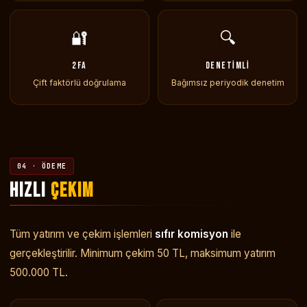
🔐
🔍
2FA
DENETİMLİ
Çift faktörlü doğrulama
Bağımsız periyodik denetim
04 · ÖDEME
HIZLI
ÇEKIM
Tüm yatırım ve çekim işlemleri
sıfır komisyon
ile
gerçekleştirilir. Minimum çekim 50 TL, maksimum yatırım
500.000 TL.