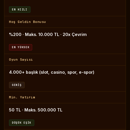
EN HIZLI
Hoş Geldin Bonusu
%200 · Maks. 10.000 TL · 20x Çevrim
EN YÜKSEK
Oyun Sayısı
4.000+ başlık (slot, casino, spor, e-spor)
GENIŞ
Min. Yatırım
50 TL · Maks. 500.000 TL
DÜŞÜK EŞIK