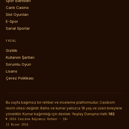
Spor Bahisleri
Canlı Casino
Slot Oyunları
E-Spor
Sanal Sporlar
YASAL
Gizlilik
Kullanım Şartları
Sorumlu Oyun
Lisans
Çerez Politikası
Bu sayfa bağımsız bir rehber ve inceleme platformudur; Casibom
resmi sitesi değildir. Bahis ve kumar yalnızca 18 yaş ve üzeri bireylere
yöneliktir. Kumar bağımlılığı için destek: Yeşilay Danışma Hattı
182
.
© 2026 Casibom Bağımsız Rehber · 18+
23 Nisan 2026