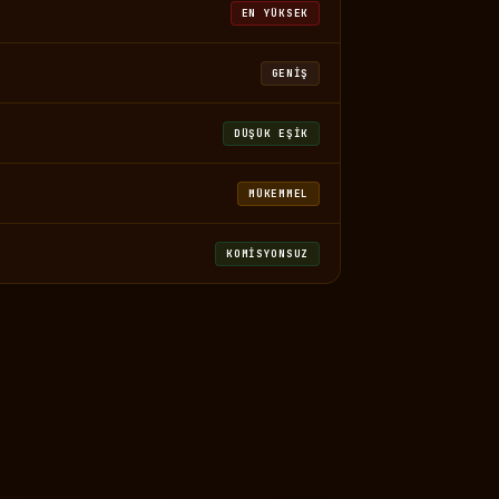
EN YÜKSEK
GENIŞ
DÜŞÜK EŞIK
MÜKEMMEL
KOMISYONSUZ