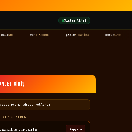
Sistem Aktif
ALI
50+
VIP
7 Kademe
ÇEKIM
5 Dakika
BONUS
%200
ÜNCEL GİRİŞ
adece resmi adresi kullanın
ULANMIŞ ADRES:
.casibomgir.site
Kopyala