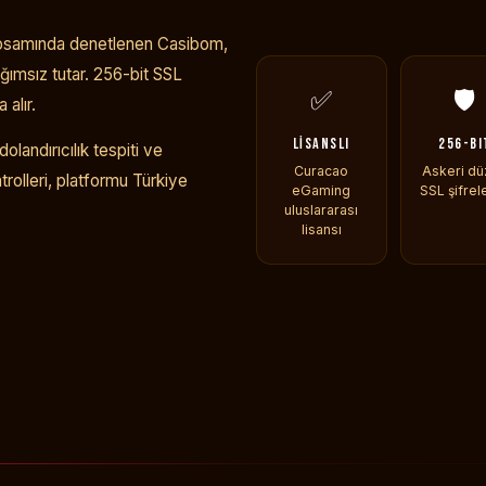
samında denetlenen Casibom,
ğımsız tutar. 256-bit SSL
✅
🛡️
 alır.
LİSANSLI
256-BI
olandırıcılık tespiti ve
Curacao
Askeri d
trolleri, platformu Türkiye
eGaming
SSL şifre
uluslararası
lisansı