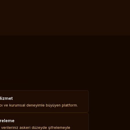
Hizmet
apı ve kurumsal deneyimle büyüyen platform.
freleme
l verileriniz askeri düzeyde şifrelemeyle