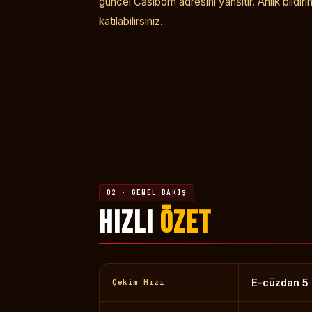
güncel Casibom adresini yansıtır. Anlık bildir
katılabilirsiniz.
02 · GENEL BAKIŞ
HIZLI
ÖZET
E-cüzdan 5 d
Çekim Hızı