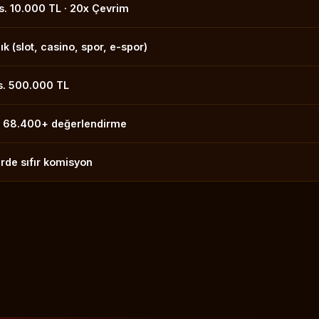
. 10.000 TL · 20x Çevrim
k (slot, casino, spor, e-spor)
s. 500.000 TL
— 68.400+ değerlendirme
rde sıfır komisyon