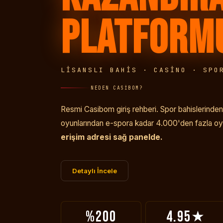
PLATFORM
LISANSLI BAHIS · CASINO · SPO
NEDEN CASIBOM?
Resmi Casibom giriş rehberi. Spor bahislerinden 
oyunlarından e-spora kadar 4.000'den fazla oyu
erişim adresi sağ panelde.
Detaylı İncele
%200
4.95★