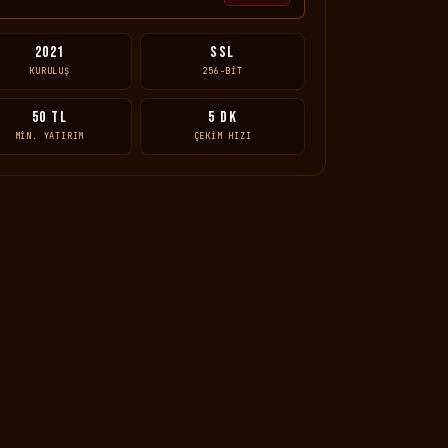
2021
SSL
KURULUŞ
256-BIT
50 TL
5 DK
MIN. YATIRIM
ÇEKIM HIZI