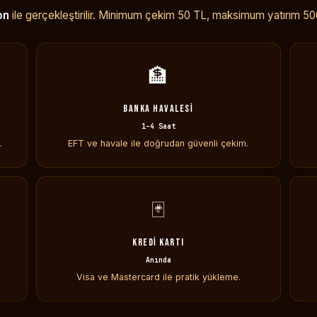
on
ile gerçekleştirilir. Minimum çekim 50 TL, maksimum yatırım 5
🏦
BANKA HAVALESİ
1–4 Saat
.
EFT ve havale ile doğrudan güvenli çekim.
🃏
KREDİ KARTI
Anında
Visa ve Mastercard ile pratik yükleme.