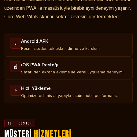
üzerinden PWA ile masaüstüyle birebir aynı deneyim yaşanır.
Core Web Vitals skorları sektör zirvesini göstermektedir.
Android APK
📱
Resmi siteden tek tıkla indirme ve kurulum.
iOS PWA Desteği
🍎
Safari'den ekrana ekleme ile yerel uygulama deneyimi.
Hızlı Yükleme
⚡
Optimize edilmiş altyapıyla üstün mobil performans.
12 · DESTEK
MÜŞTERİ
HİZMETLERİ