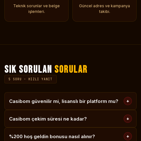
Teknik sorunlar ve belge
Güncel adres ve kampanya
işlemleri.
takibi.
SIK SORULAN
SORULAR
5 SORU · HIZLI YANIT
Casibom güvenilir mi, lisanslı bir platform mu?
+
Evet. Curacao eGaming lisansı kapsamında uluslararası
Casibom çekim süresi ne kadar?
+
denetim altında faaliyet gösterir. 256-bit SSL şifreleme, çift
faktörlü doğrulama ve bağımsız denetim kuruluşlarının
E-cüzdan çekimleri 5 dakika, kripto para çekimleri 10–20
%200 hoş geldin bonusu nasıl alınır?
+