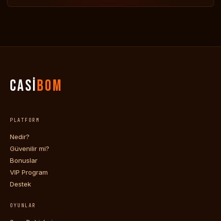
Casi
bom
PLATFORM
Nedir?
Güvenilir mi?
Bonuslar
VIP Program
Destek
OYUNLAR