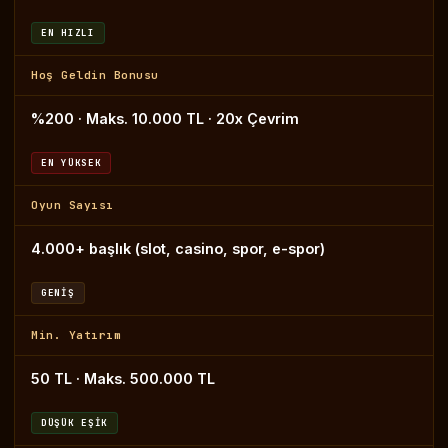
EN HIZLI
Hoş Geldin Bonusu
%200 · Maks. 10.000 TL · 20x Çevrim
EN YÜKSEK
Oyun Sayısı
4.000+ başlık (slot, casino, spor, e-spor)
GENIŞ
Min. Yatırım
50 TL · Maks. 500.000 TL
DÜŞÜK EŞIK