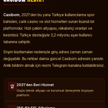
Casibom
, 2021'den bu yana Türkiye kullanıcılarına spor
bahisleri, canlı casino ve slot hizmetleri sunan lisanslı bir
platformdur. Hızlı çekim altyapısı, rekabetçi oranları ve
kesintisiz Türkçe desteğiyle 3,2 milyonu aşan kullanıcı
tabanına sahiptir.
Erişim kısıtlamaları nedeniyle giriş adresi zaman zaman
değişebilir. Bu rehber daima güncel Casibom adresini yansıtır.
Anlık bildirim almak için resmi Telegram kanalına katılabilirsiniz.
2021'den Beri Hizmet
🏆
Güçlü teknik altyapı ve kurumsal deneyimle büyüyen
platform.
256-Bit SSL Şifreleme