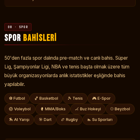
08 · SPOR
SPOR
BAHİSLERİ
50'den fazla spor dalında pre-match ve canlı bahis. Süper
Lig, Şampiyonlar Ligi, NBA ve tenis başta olmak üzere tüm
büyük organizasyonlarda anlık istatistikler eşliğinde bahis
yapılabilir.
⚽ Futbol
🏀 Basketbol
🎾 Tenis
🎮 E-Spor
🏐 Voleybol
🥊 MMA/Boks
🏒 Buz Hokeyi
⚾ Beyzbol
🏇 At Yarışı
🎯 Dart
🏉 Rugby
🏊 Su Sporları