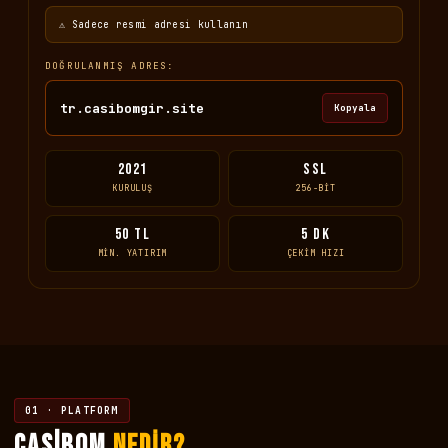
⚠ Sadece resmi adresi kullanın
DOĞRULANMIŞ ADRES:
tr.casibomgir.site
Kopyala
2021
SSL
KURULUŞ
256-BIT
50 TL
5 DK
MIN. YATIRIM
ÇEKIM HIZI
01 · PLATFORM
Casibom
NEDİR?