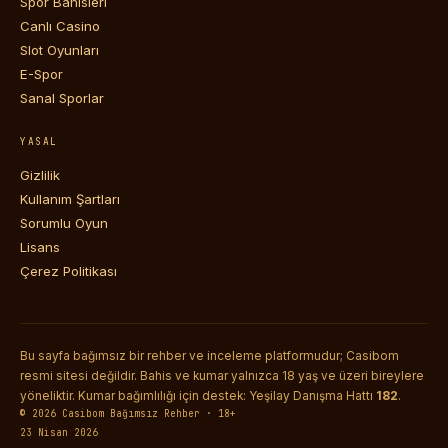
Spor Bahisleri
Canlı Casino
Slot Oyunları
E-Spor
Sanal Sporlar
YASAL
Gizlilik
Kullanım Şartları
Sorumlu Oyun
Lisans
Çerez Politikası
Bu sayfa bağımsız bir rehber ve inceleme platformudur; Casibom
resmi sitesi değildir. Bahis ve kumar yalnızca 18 yaş ve üzeri bireylere
yöneliktir. Kumar bağımlılığı için destek: Yeşilay Danışma Hattı
182
.
© 2026 Casibom Bağımsız Rehber · 18+
23 Nisan 2026