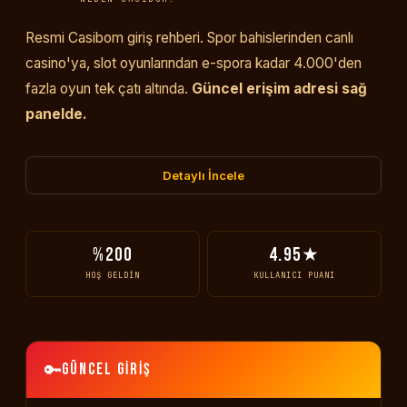
Resmi Casibom giriş rehberi. Spor bahislerinden canlı
casino'ya, slot oyunlarından e-spora kadar 4.000'den
fazla oyun tek çatı altında.
Güncel erişim adresi sağ
panelde.
Detaylı İncele
%200
4.95★
HOŞ GELDIN
KULLANICI PUANI
🔑
GÜNCEL GİRİŞ