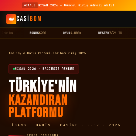
CANLI
NİSAN 2026 — Güncel Giriş Adresi Aktif
Casi
bom
👑
 Dakika
BONUS
%200
OYUN
4.000+
DESTEK
7/24 TR
›
›
Ana Sayfa
Bahis Rehberi
Casibom Giriş 2026
NISAN 2026 · BAĞIMSIZ REHBER
TÜRKİYE'NİN
KAZANDIRAN
PLATFORMU
LISANSLI BAHIS · CASINO · SPOR · 2026
NEDEN CASIBOM?