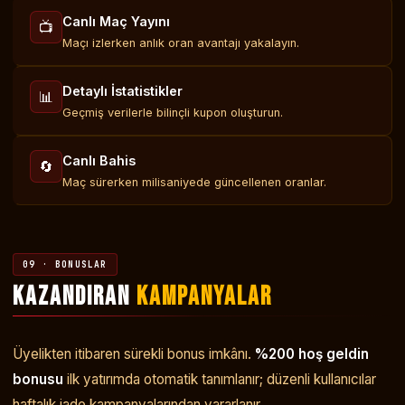
Canlı Maç Yayını
📺
Maçı izlerken anlık oran avantajı yakalayın.
Detaylı İstatistikler
📊
Geçmiş verilerle bilinçli kupon oluşturun.
Canlı Bahis
🔄
Maç sürerken milisaniyede güncellenen oranlar.
09 · BONUSLAR
KAZANDIRAN
KAMPANYALAR
Üyelikten itibaren sürekli bonus imkânı.
%200 hoş geldin
bonusu
ilk yatırımda otomatik tanımlanır; düzenli kullanıcılar
haftalık iade kampanyalarından yararlanır.