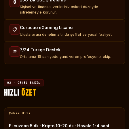
🔒
Kişisel ve finansal verileriniz askeri düzeyde
şifrelemeyle korunur.
Curacao eGaming Lisansı
📋
Uluslararası denetim altında şeffaf ve yasal faaliyet.
7/24 Türkçe Destek
💬
Ortalama 15 saniyede yanıt veren profesyonel ekip.
02 · GENEL BAKIŞ
HIZLI
ÖZET
Çekim Hızı
E-cüzdan 5 dk · Kripto 10-20 dk · Havale 1-4 saat