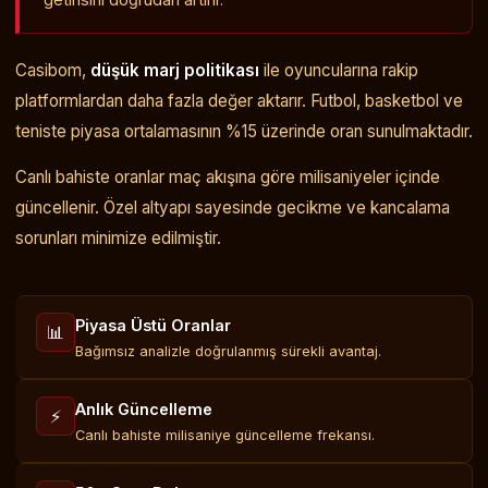
Casibom,
düşük marj politikası
ile oyuncularına rakip
platformlardan daha fazla değer aktarır. Futbol, basketbol ve
teniste piyasa ortalamasının %15 üzerinde oran sunulmaktadır.
Canlı bahiste oranlar maç akışına göre milisaniyeler içinde
güncellenir. Özel altyapı sayesinde gecikme ve kancalama
sorunları minimize edilmiştir.
Piyasa Üstü Oranlar
📊
Bağımsız analizle doğrulanmış sürekli avantaj.
Anlık Güncelleme
⚡
Canlı bahiste milisaniye güncelleme frekansı.