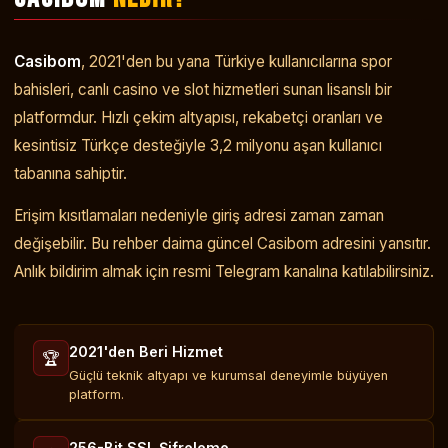
Casibom
, 2021'den bu yana Türkiye kullanıcılarına spor
bahisleri, canlı casino ve slot hizmetleri sunan lisanslı bir
platformdur. Hızlı çekim altyapısı, rekabetçi oranları ve
kesintisiz Türkçe desteğiyle 3,2 milyonu aşan kullanıcı
tabanına sahiptir.
Erişim kısıtlamaları nedeniyle giriş adresi zaman zaman
değişebilir. Bu rehber daima güncel Casibom adresini yansıtır.
Anlık bildirim almak için resmi Telegram kanalına katılabilirsiniz.
2021'den Beri Hizmet
🏆
Güçlü teknik altyapı ve kurumsal deneyimle büyüyen
platform.
256-Bit SSL Şifreleme