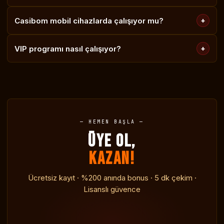
periyodik kontrolleriyle oyuncu güvenliği en üst seviyede
dakika, banka havalesi 1–4 saat içinde tamamlanır. Tüm
tutulur. Fonlar operasyonel hesaplardan ayrı saklanır.
yöntemlerde komisyon yoktur. Minimum çekim tutarı 50
İlk üyeliğinizde yapacağınız ilk yatırıma otomatik olarak
Casibom mobil cihazlarda çalışıyor mu?
+
TL'dir.
%200 bonus eklenir. Maksimum bonus tutarı 10.000 TL,
çevrim şartı 20x'tir. Bonus kodu ya da ek işlem gerekmez;
Evet. Ek uygulama indirmenize gerek yoktur; Android veya
VIP programı nasıl çalışıyor?
+
anında hesabınıza tanımlanır.
iOS tarayıcınızdan güncel adrese gitmeniz yeterlidir.
Android APK resmi siteden indirilebilir. iOS'ta PWA desteği
Çaylak, Bronz, Gümüş, Altın, Platin, Elmas ve Kral olmak
mevcuttur. Tüm özellikler eksiksiz kullanılabilir.
üzere 7 kademeli sistem. Her seviyede cashback artar,
özel bonuslar devreye girer, çekim limitleri genişler. Kral
seviyesinde kişisel hesap yöneticisi atanır.
— HEMEN BAŞLA —
ÜYE OL,
KAZAN!
Ücretsiz kayıt · %200 anında bonus · 5 dk çekim ·
Lisanslı güvence