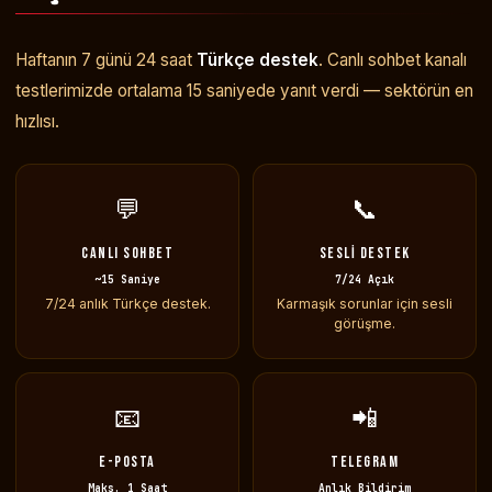
Haftanın 7 günü 24 saat
Türkçe destek
. Canlı sohbet kanalı
testlerimizde ortalama 15 saniyede yanıt verdi — sektörün en
hızlısı.
💬
📞
CANLI SOHBET
SESLİ DESTEK
~15 Saniye
7/24 Açık
7/24 anlık Türkçe destek.
Karmaşık sorunlar için sesli
görüşme.
📧
📲
E-POSTA
TELEGRAM
Maks. 1 Saat
Anlık Bildirim