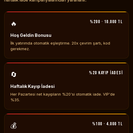
%200 · 10.000 TL
🔥
Hoş Geldin Bonusu
İlk yatırımda otomatik eşleştirme. 20x çevrim şartı, kod
gerekmez.
%20 Kayıp İadesi
🔄
Haftalık Kayıp İadesi
Her Pazartesi net kayıpların %20'si otomatik iade. VIP'de
%35.
%100 · 4.000 TL
💰