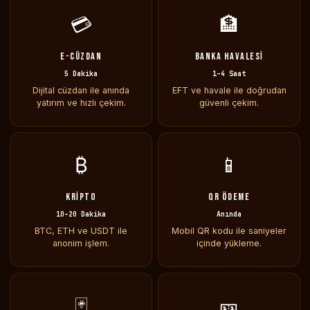
💳
🏦
E-CÜZDAN
BANKA HAVALESİ
5 Dakika
1–4 Saat
Dijital cüzdan ile anında
EFT ve havale ile doğrudan
yatırım ve hızlı çekim.
güvenli çekim.
₿
📱
KRİPTO
QR ÖDEME
10–20 Dakika
Anında
BTC, ETH ve USDT ile
Mobil QR kodu ile saniyeler
anonim işlem.
içinde yükleme.
🃏
🎫