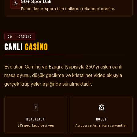
50+ Spor Dalı
🎯
Futboldan e-spora tüm dallarda rekabetçi oranlar.
06 · CASINO
CANLI
CASİNO
Evolution Gaming ve Ezugi altyapısıyla 250'yi aşkın canlı
masa oyunu, düşük gecikme ve kristal net video akışıyla
gerçek krupiyeler eşliğinde sunulmaktadır.
🃏
🎡
BLACKJACK
RULET
21'i geç, krupiyeyi yen
Avrupa ve Amerikan varyantları