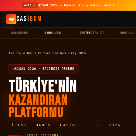
CANLI
NİSAN 2026 — Güncel Giriş Adresi Aktif
Casi
bom
👑
BONUS
%200
OYUN
4.000+
DESTEK
7/24 TR
KOMİSYON
S
›
›
Ana Sayfa
Bahis Rehberi
Casibom Giriş 2026
NISAN 2026 · BAĞIMSIZ REHBER
TÜRKİYE'NİN
KAZANDIRAN
PLATFORMU
LISANSLI BAHIS · CASINO · SPOR · 2026
NEDEN CASIBOM?