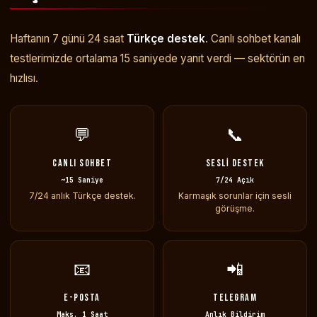
Haftanın 7 günü 24 saat
Türkçe destek
. Canlı sohbet kanalı
testlerimizde ortalama 15 saniyede yanıt verdi — sektörün en
hızlısı.
💬
📞
CANLI SOHBET
SESLİ DESTEK
~15 Saniye
7/24 Açık
7/24 anlık Türkçe destek.
Karmaşık sorunlar için sesli
görüşme.
📧
📲
E-POSTA
TELEGRAM
Maks. 1 Saat
Anlık Bildirim