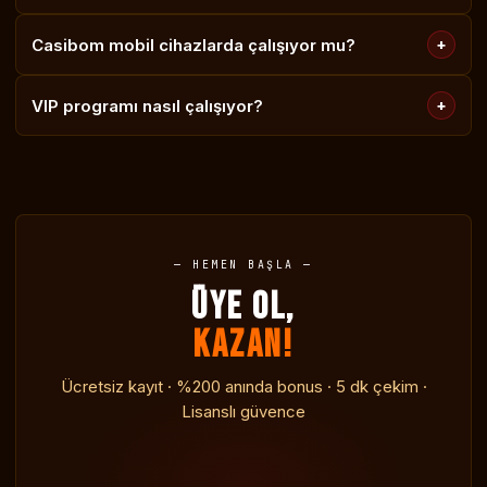
periyodik kontrolleriyle oyuncu güvenliği en üst seviyede
dakika, banka havalesi 1–4 saat içinde tamamlanır. Tüm
tutulur. Fonlar operasyonel hesaplardan ayrı saklanır.
yöntemlerde komisyon yoktur. Minimum çekim tutarı 50
İlk üyeliğinizde yapacağınız ilk yatırıma otomatik olarak
Casibom mobil cihazlarda çalışıyor mu?
+
TL'dir.
%200 bonus eklenir. Maksimum bonus tutarı 10.000 TL,
çevrim şartı 20x'tir. Bonus kodu ya da ek işlem gerekmez;
Evet. Ek uygulama indirmenize gerek yoktur; Android veya
VIP programı nasıl çalışıyor?
+
anında hesabınıza tanımlanır.
iOS tarayıcınızdan güncel adrese gitmeniz yeterlidir.
Android APK resmi siteden indirilebilir. iOS'ta PWA desteği
Çaylak, Bronz, Gümüş, Altın, Platin, Elmas ve Kral olmak
mevcuttur. Tüm özellikler eksiksiz kullanılabilir.
üzere 7 kademeli sistem. Her seviyede cashback artar,
özel bonuslar devreye girer, çekim limitleri genişler. Kral
seviyesinde kişisel hesap yöneticisi atanır.
— HEMEN BAŞLA —
ÜYE OL,
KAZAN!
Ücretsiz kayıt · %200 anında bonus · 5 dk çekim ·
Lisanslı güvence