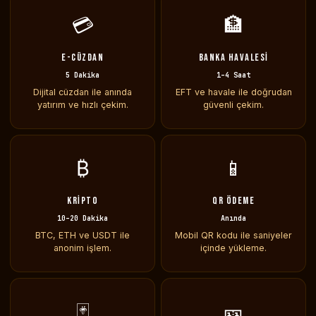
💳
🏦
E-CÜZDAN
BANKA HAVALESİ
5 Dakika
1–4 Saat
Dijital cüzdan ile anında
EFT ve havale ile doğrudan
yatırım ve hızlı çekim.
güvenli çekim.
₿
📱
KRİPTO
QR ÖDEME
10–20 Dakika
Anında
BTC, ETH ve USDT ile
Mobil QR kodu ile saniyeler
anonim işlem.
içinde yükleme.
🃏
🎫