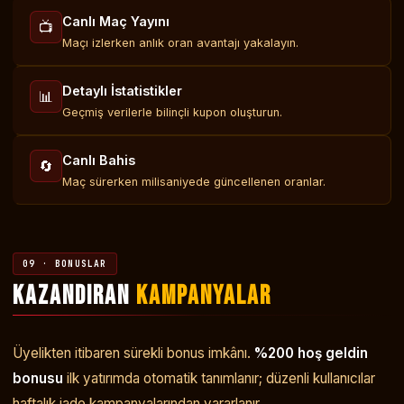
Canlı Maç Yayını
📺
Maçı izlerken anlık oran avantajı yakalayın.
Detaylı İstatistikler
📊
Geçmiş verilerle bilinçli kupon oluşturun.
Canlı Bahis
🔄
Maç sürerken milisaniyede güncellenen oranlar.
09 · BONUSLAR
KAZANDIRAN
KAMPANYALAR
Üyelikten itibaren sürekli bonus imkânı.
%200 hoş geldin
bonusu
ilk yatırımda otomatik tanımlanır; düzenli kullanıcılar
haftalık iade kampanyalarından yararlanır.