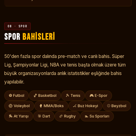
08 · SPOR
SPOR
BAHİSLERİ
50'den fazla spor dalında pre-match ve canlı bahis. Süper
Lig, Şampiyonlar Ligi, NBA ve tenis başta olmak üzere tüm
büyük organizasyonlarda anlık istatistikler eşliğinde bahis
yapılabilir.
⚽ Futbol
🏀 Basketbol
🎾 Tenis
🎮 E-Spor
🏐 Voleybol
🥊 MMA/Boks
🏒 Buz Hokeyi
⚾ Beyzbol
🏇 At Yarışı
🎯 Dart
🏉 Rugby
🏊 Su Sporları