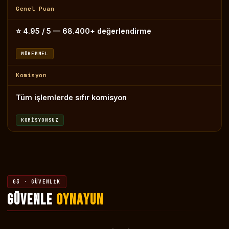
Genel Puan
⭐ 4.95 / 5 — 68.400+ değerlendirme
MÜKEMMEL
Komisyon
Tüm işlemlerde sıfır komisyon
KOMISYONSUZ
03 · GÜVENLIK
GÜVENLE
OYNAYUN