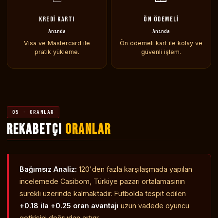
KREDİ KARTI
ÖN ÖDEMELİ
Anında
Anında
Visa ve Mastercard ile
Ön ödemeli kart ile kolay ve
pratik yükleme.
güvenli işlem.
05 · ORANLAR
REKABETÇI
ORANLAR
Bağımsız Analiz:
120'den fazla karşılaşmada yapılan
incelemede Casibom, Türkiye pazarı ortalamasının
sürekli üzerinde kalmaktadır. Futbolda tespit edilen
+0.18 ila +0.25 oran avantajı
uzun vadede oyuncu
getirisini doğrudan artırır.