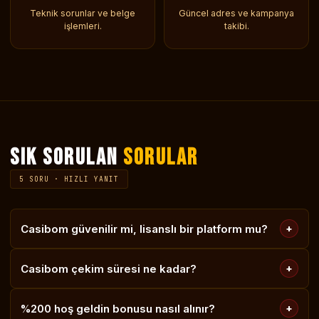
Teknik sorunlar ve belge
Güncel adres ve kampanya
işlemleri.
takibi.
SIK SORULAN
SORULAR
5 SORU · HIZLI YANIT
Casibom güvenilir mi, lisanslı bir platform mu?
+
Evet. Curacao eGaming lisansı kapsamında uluslararası
Casibom çekim süresi ne kadar?
+
denetim altında faaliyet gösterir. 256-bit SSL şifreleme, çift
faktörlü doğrulama ve bağımsız denetim kuruluşlarının
E-cüzdan çekimleri 5 dakika, kripto para çekimleri 10–20
%200 hoş geldin bonusu nasıl alınır?
+