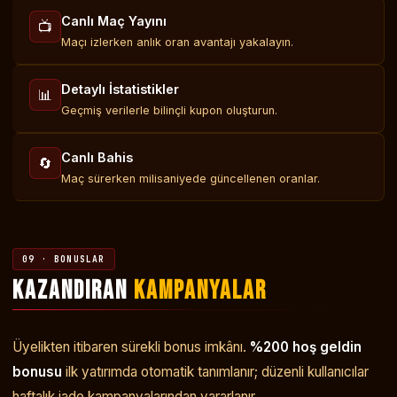
Canlı Maç Yayını
📺
Maçı izlerken anlık oran avantajı yakalayın.
Detaylı İstatistikler
📊
Geçmiş verilerle bilinçli kupon oluşturun.
Canlı Bahis
🔄
Maç sürerken milisaniyede güncellenen oranlar.
09 · BONUSLAR
KAZANDIRAN
KAMPANYALAR
Üyelikten itibaren sürekli bonus imkânı.
%200 hoş geldin
bonusu
ilk yatırımda otomatik tanımlanır; düzenli kullanıcılar
haftalık iade kampanyalarından yararlanır.