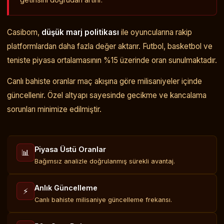
Casibom,
düşük marj politikası
ile oyuncularına rakip
platformlardan daha fazla değer aktarır. Futbol, basketbol ve
teniste piyasa ortalamasının %15 üzerinde oran sunulmaktadır.
Canlı bahiste oranlar maç akışına göre milisaniyeler içinde
güncellenir. Özel altyapı sayesinde gecikme ve kancalama
sorunları minimize edilmiştir.
Piyasa Üstü Oranlar
📊
Bağımsız analizle doğrulanmış sürekli avantaj.
Anlık Güncelleme
⚡
Canlı bahiste milisaniye güncelleme frekansı.