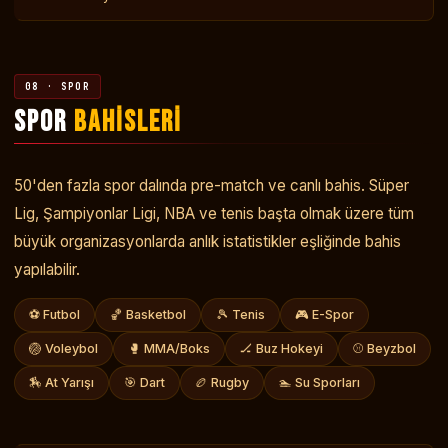
08 · SPOR
SPOR
BAHİSLERİ
50'den fazla spor dalında pre-match ve canlı bahis. Süper
Lig, Şampiyonlar Ligi, NBA ve tenis başta olmak üzere tüm
büyük organizasyonlarda anlık istatistikler eşliğinde bahis
yapılabilir.
⚽ Futbol
🏀 Basketbol
🎾 Tenis
🎮 E-Spor
🏐 Voleybol
🥊 MMA/Boks
🏒 Buz Hokeyi
⚾ Beyzbol
🏇 At Yarışı
🎯 Dart
🏉 Rugby
🏊 Su Sporları