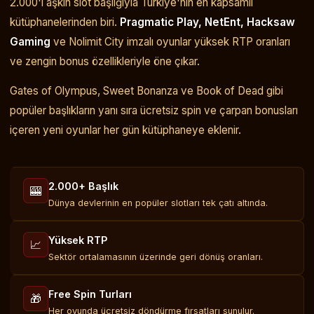
2.000'i aşkın slot başlığıyla Türkiye'nin en kapsamlı
kütüphanelerinden biri.
Pragmatic Play, NetEnt, Hacksaw
Gaming
ve Nolimit City imzalı oyunlar yüksek RTP oranları
ve zengin bonus özellikleriyle öne çıkar.
Gates of Olympus, Sweet Bonanza ve Book of Dead gibi
popüler başlıkların yanı sıra ücretsiz spin ve çarpan bonusları
içeren yeni oyunlar her gün kütüphaneye eklenir.
2.000+ Başlık
🎰
Dünya devlerinin en popüler slotları tek çatı altında.
Yüksek RTP
📈
Sektör ortalamasının üzerinde geri dönüş oranları.
Free Spin Turları
🎁
Her oyunda ücretsiz döndürme fırsatları sunulur.