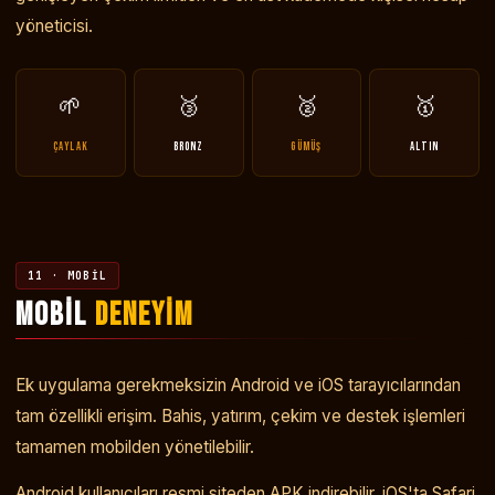
yöneticisi.
🌱
🥉
🥈
🥇
ÇAYLAK
BRONZ
GÜMÜŞ
ALTIN
11 · MOBIL
MOBİL
DENEYİM
Ek uygulama gerekmeksizin Android ve iOS tarayıcılarından
tam özellikli erişim. Bahis, yatırım, çekim ve destek işlemleri
tamamen mobilden yönetilebilir.
Android kullanıcıları resmi siteden APK indirebilir. iOS'ta Safari