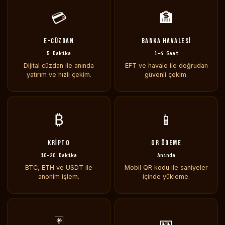
💳
🏦
E-CÜZDAN
BANKA HAVALESİ
5 Dakika
1–4 Saat
Dijital cüzdan ile anında
EFT ve havale ile doğrudan
yatırım ve hızlı çekim.
güvenli çekim.
₿
📱
KRİPTO
QR ÖDEME
10–20 Dakika
Anında
BTC, ETH ve USDT ile
Mobil QR kodu ile saniyeler
anonim işlem.
içinde yükleme.
🃏
🎫