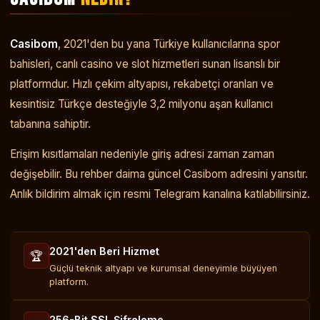
Casibom
, 2021'den bu yana Türkiye kullanıcılarına spor
bahisleri, canlı casino ve slot hizmetleri sunan lisanslı bir
platformdur. Hızlı çekim altyapısı, rekabetçi oranları ve
kesintisiz Türkçe desteğiyle 3,2 milyonu aşan kullanıcı
tabanına sahiptir.
Erişim kısıtlamaları nedeniyle giriş adresi zaman zaman
değişebilir. Bu rehber daima güncel Casibom adresini yansıtır.
Anlık bildirim almak için resmi Telegram kanalına katılabilirsiniz.
2021'den Beri Hizmet
🏆
Güçlü teknik altyapı ve kurumsal deneyimle büyüyen
platform.
256-Bit SSL Şifreleme