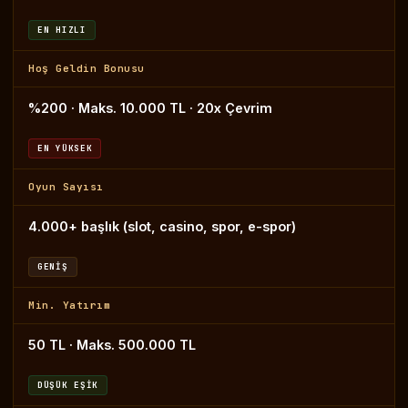
EN HIZLI
Hoş Geldin Bonusu
%200 · Maks. 10.000 TL · 20x Çevrim
EN YÜKSEK
Oyun Sayısı
4.000+ başlık (slot, casino, spor, e-spor)
GENIŞ
Min. Yatırım
50 TL · Maks. 500.000 TL
DÜŞÜK EŞIK