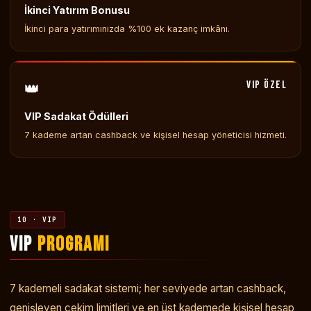
İkinci Yatırım Bonusu
İkinci para yatırımınızda %100 ek kazanç imkânı.
VIP Özel
👑
VIP Sadakat Ödülleri
7 kademe artan cashback ve kişisel hesap yöneticisi hizmeti.
10 · VIP
VIP
PROGRAMI
7 kademeli sadakat sistemi; her seviyede artan cashback,
genişleyen çekim limitleri ve en üst kademede kişisel hesap