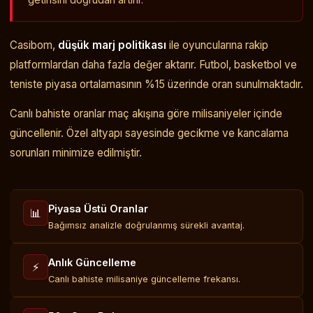
Casibom,
düşük marj politikası
ile oyuncularına rakip
platformlardan daha fazla değer aktarır. Futbol, basketbol ve
teniste piyasa ortalamasının %15 üzerinde oran sunulmaktadır.
Canlı bahiste oranlar maç akışına göre milisaniyeler içinde
güncellenir. Özel altyapı sayesinde gecikme ve kancalama
sorunları minimize edilmiştir.
Piyasa Üstü Oranlar
📊
Bağımsız analizle doğrulanmış sürekli avantaj.
Anlık Güncelleme
⚡
Canlı bahiste milisaniye güncelleme frekansı.