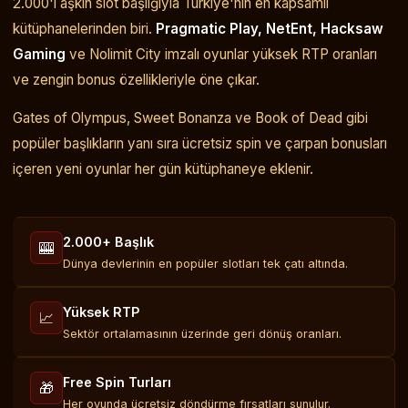
2.000'i aşkın slot başlığıyla Türkiye'nin en kapsamlı
kütüphanelerinden biri.
Pragmatic Play, NetEnt, Hacksaw
Gaming
ve Nolimit City imzalı oyunlar yüksek RTP oranları
ve zengin bonus özellikleriyle öne çıkar.
Gates of Olympus, Sweet Bonanza ve Book of Dead gibi
popüler başlıkların yanı sıra ücretsiz spin ve çarpan bonusları
içeren yeni oyunlar her gün kütüphaneye eklenir.
2.000+ Başlık
🎰
Dünya devlerinin en popüler slotları tek çatı altında.
Yüksek RTP
📈
Sektör ortalamasının üzerinde geri dönüş oranları.
Free Spin Turları
🎁
Her oyunda ücretsiz döndürme fırsatları sunulur.