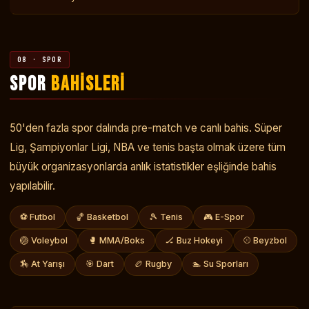
08 · SPOR
SPOR
BAHİSLERİ
50'den fazla spor dalında pre-match ve canlı bahis. Süper
Lig, Şampiyonlar Ligi, NBA ve tenis başta olmak üzere tüm
büyük organizasyonlarda anlık istatistikler eşliğinde bahis
yapılabilir.
⚽ Futbol
🏀 Basketbol
🎾 Tenis
🎮 E-Spor
🏐 Voleybol
🥊 MMA/Boks
🏒 Buz Hokeyi
⚾ Beyzbol
🏇 At Yarışı
🎯 Dart
🏉 Rugby
🏊 Su Sporları