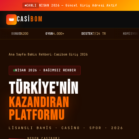
CANLI
NİSAN 2026 — Güncel Giriş Adresi Aktif
Casi
bom
👑
BONUS
%200
OYUN
4.000+
DESTEK
7/24 TR
KOMİSYON
S
›
›
Ana Sayfa
Bahis Rehberi
Casibom Giriş 2026
NISAN 2026 · BAĞIMSIZ REHBER
TÜRKİYE'NİN
KAZANDIRAN
PLATFORMU
LISANSLI BAHIS · CASINO · SPOR · 2026
NEDEN CASIBOM?