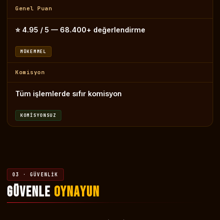
Genel Puan
⭐ 4.95 / 5 — 68.400+ değerlendirme
MÜKEMMEL
Komisyon
Tüm işlemlerde sıfır komisyon
KOMISYONSUZ
03 · GÜVENLIK
GÜVENLE
OYNAYUN