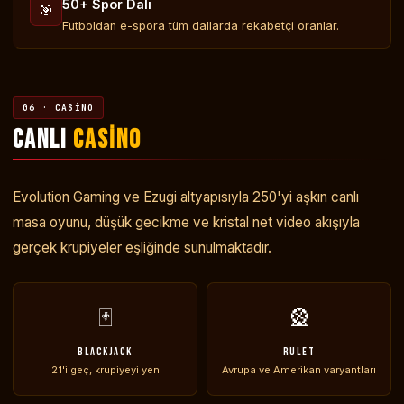
50+ Spor Dalı
🎯
Futboldan e-spora tüm dallarda rekabetçi oranlar.
06 · CASINO
CANLI
CASİNO
Evolution Gaming ve Ezugi altyapısıyla 250'yi aşkın canlı
masa oyunu, düşük gecikme ve kristal net video akışıyla
gerçek krupiyeler eşliğinde sunulmaktadır.
🃏
🎡
BLACKJACK
RULET
21'i geç, krupiyeyi yen
Avrupa ve Amerikan varyantları