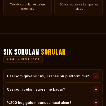
Teknik sorunlar ve belge
Güncel adres ve kampanya
işlemleri.
takibi.
SIK SORULAN
SORULAR
5 SORU · HIZLI YANIT
Casibom güvenilir mi, lisanslı bir platform mu?
+
Evet. Curacao eGaming lisansı kapsamında uluslararası
Casibom çekim süresi ne kadar?
+
denetim altında faaliyet gösterir. 256-bit SSL şifreleme, çift
faktörlü doğrulama ve bağımsız denetim kuruluşlarının
E-cüzdan çekimleri 5 dakika, kripto para çekimleri 10–20
%200 hoş geldin bonusu nasıl alınır?
+