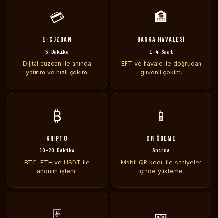
💳
🏦
E-CÜZDAN
BANKA HAVALESİ
5 Dakika
1–4 Saat
Dijital cüzdan ile anında
EFT ve havale ile doğrudan
yatırım ve hızlı çekim.
güvenli çekim.
₿
📱
KRİPTO
QR ÖDEME
10–20 Dakika
Anında
BTC, ETH ve USDT ile
Mobil QR kodu ile saniyeler
anonim işlem.
içinde yükleme.
🃏
🎫