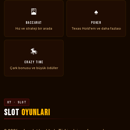
🎴
♠️
BACCARAT
POKER
Hız ve strateji bir arada
Texas Hold'em ve daha fazlası
🎠
CRAZY TIME
Çark bonusu ve büyük ödüller
07 · SLOT
SLOT
OYUNLARI