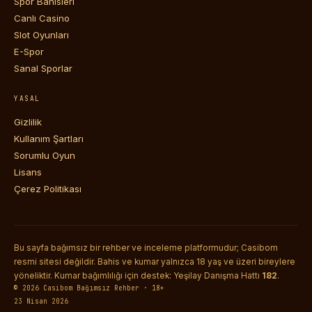
Spor Bahisleri
Canlı Casino
Slot Oyunları
E-Spor
Sanal Sporlar
YASAL
Gizlilik
Kullanım Şartları
Sorumlu Oyun
Lisans
Çerez Politikası
Bu sayfa bağımsız bir rehber ve inceleme platformudur; Casibom
resmi sitesi değildir. Bahis ve kumar yalnızca 18 yaş ve üzeri bireylere
yöneliktir. Kumar bağımlılığı için destek: Yeşilay Danışma Hattı
182
.
© 2026 Casibom Bağımsız Rehber · 18+
23 Nisan 2026