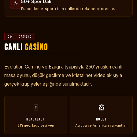
50+ Spor Dalı
🎯
Futboldan e-spora tüm dallarda rekabetçi oranlar.
06 · CASINO
CANLI
CASİNO
Evolution Gaming ve Ezugi altyapısıyla 250'yi aşkın canlı
masa oyunu, düşük gecikme ve kristal net video akışıyla
gerçek krupiyeler eşliğinde sunulmaktadır.
🃏
🎡
BLACKJACK
RULET
21'i geç, krupiyeyi yen
Avrupa ve Amerikan varyantları