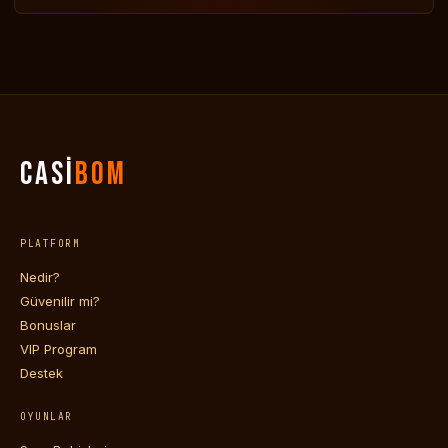
Casi
bom
PLATFORM
Nedir?
Güvenilir mi?
Bonuslar
VIP Program
Destek
OYUNLAR