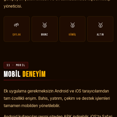
yöneticisi.
🌱
🥉
🥈
🥇
ÇAYLAK
BRONZ
GÜMÜŞ
ALTIN
11 · MOBIL
MOBİL
DENEYİM
Ek uygulama gerekmeksizin Android ve iOS tarayıcılarından
tam özellikli erişim. Bahis, yatırım, çekim ve destek işlemleri
tamamen mobilden yönetilebilir.
Android kullanıcıları resmi siteden APK indirebilir. iOS'ta Safari