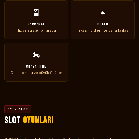
🎴
♠️
BACCARAT
POKER
Hız ve strateji bir arada
Texas Hold'em ve daha fazlası
🎠
CRAZY TIME
Çark bonusu ve büyük ödüller
07 · SLOT
SLOT
OYUNLARI