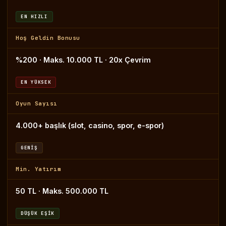
EN HIZLI
Hoş Geldin Bonusu
%200 · Maks. 10.000 TL · 20x Çevrim
EN YÜKSEK
Oyun Sayısı
4.000+ başlık (slot, casino, spor, e-spor)
GENIŞ
Min. Yatırım
50 TL · Maks. 500.000 TL
DÜŞÜK EŞIK