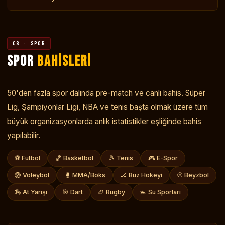
08 · SPOR
SPOR
BAHİSLERİ
50'den fazla spor dalında pre-match ve canlı bahis. Süper
Lig, Şampiyonlar Ligi, NBA ve tenis başta olmak üzere tüm
büyük organizasyonlarda anlık istatistikler eşliğinde bahis
yapılabilir.
⚽ Futbol
🏀 Basketbol
🎾 Tenis
🎮 E-Spor
🏐 Voleybol
🥊 MMA/Boks
🏒 Buz Hokeyi
⚾ Beyzbol
🏇 At Yarışı
🎯 Dart
🏉 Rugby
🏊 Su Sporları