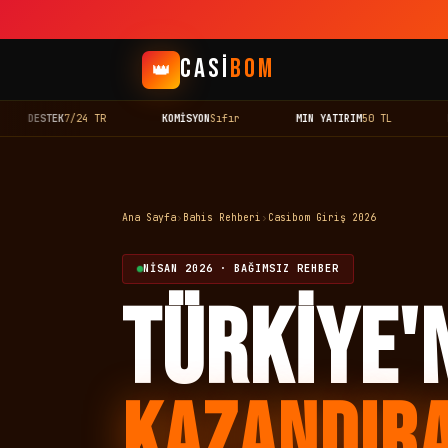
Casi
bom
👑
DESTEK
7/24 TR
KOMİSYON
Sıfır
MIN YATIRIM
50 TL
L
›
›
Ana Sayfa
Bahis Rehberi
Casibom Giriş 2026
NISAN 2026 · BAĞIMSIZ REHBER
TÜRKİYE'
KAZANDIR