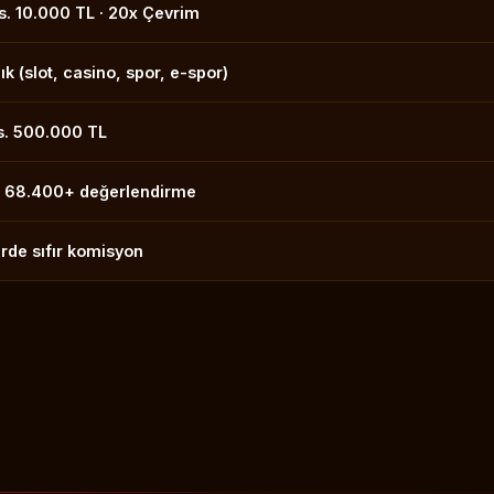
. 10.000 TL · 20x Çevrim
k (slot, casino, spor, e-spor)
s. 500.000 TL
— 68.400+ değerlendirme
rde sıfır komisyon