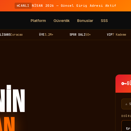
CANLI
NİSAN 2026 — Güncel Giriş Adresi Aktif
Platform
Güvenlik
Bonuslar
SSS
İSANS
Curacao
ÜYE
3.2M+
SPOR DALI
50+
VIP
7 Kademe
🔑
G
NİN
⚠ S
AN
DOĞR
tr