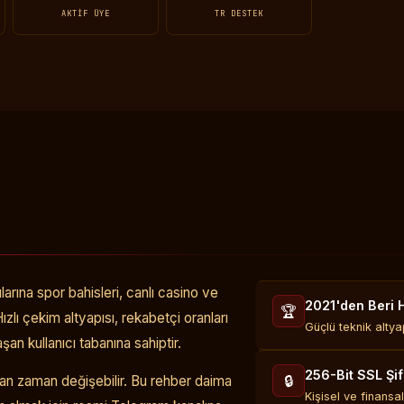
AKTIF ÜYE
TR DESTEK
larına spor bahisleri, canlı casino ve
2021'den Beri 
🏆
Hızlı çekim altyapısı, rekabetçi oranları
Güçlü teknik alty
an kullanıcı tabanına sahiptir.
256-Bit SSL Şi
🔒
aman zaman değişebilir. Bu rehber daima
Kişisel ve finansa