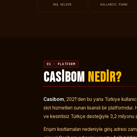
HOŞ GELDIN
KULLANICI PUANI
01 · PLATFORM
Casibom
NEDİR?
Casibom
, 2021'den bu yana Türkiye kullanıcı
slot hizmetleri sunan lisanslı bir platformdur. 
ve kesintisiz Türkçe desteğiyle 3,2 milyonu aş
Erişim kısıtlamaları nedeniyle giriş adresi z