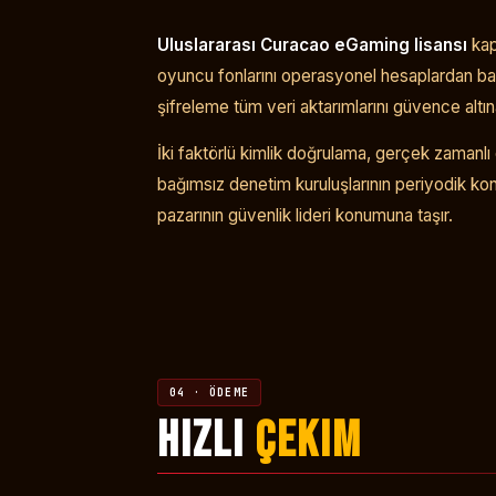
Uluslararası Curacao eGaming lisansı
kap
oyuncu fonlarını operasyonel hesaplardan ba
şifreleme tüm veri aktarımlarını güvence altına
İki faktörlü kimlik doğrulama, gerçek zamanlı d
bağımsız denetim kuruluşlarının periyodik kon
pazarının güvenlik lideri konumuna taşır.
04 · ÖDEME
HIZLI
ÇEKIM