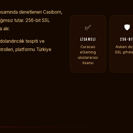
samında denetlenen Casibom,
ğımsız tutar. 256-bit SSL
✅
🛡️
 alır.
LİSANSLI
256-BI
olandırıcılık tespiti ve
Curacao
Askeri d
trolleri, platformu Türkiye
eGaming
SSL şifre
uluslararası
lisansı