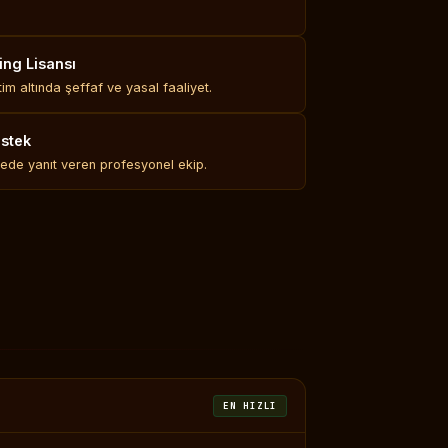
ng Lisansı
im altında şeffaf ve yasal faaliyet.
stek
ede yanıt veren profesyonel ekip.
EN HIZLI