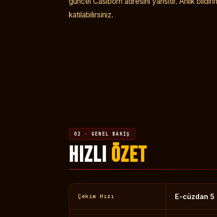
güncel Casibom adresini yansıtır. Anlık bildir
katılabilirsiniz.
02 · GENEL BAKIŞ
HIZLI
ÖZET
E-cüzdan 5 d
Çekim Hızı