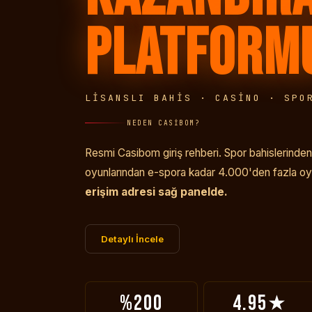
PLATFORM
LISANSLI BAHIS · CASINO · SPO
NEDEN CASIBOM?
Resmi Casibom giriş rehberi. Spor bahislerinden 
oyunlarından e-spora kadar 4.000'den fazla oyu
erişim adresi sağ panelde.
Detaylı İncele
%200
4.95★