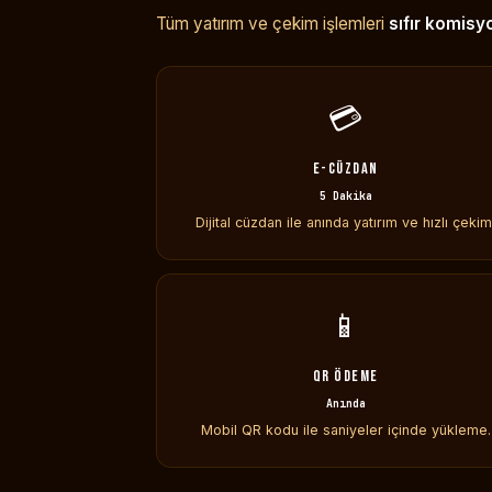
Tüm yatırım ve çekim işlemleri
sıfır komisy
💳
E-CÜZDAN
5 Dakika
Dijital cüzdan ile anında yatırım ve hızlı çekim
📱
QR ÖDEME
Anında
Mobil QR kodu ile saniyeler içinde yükleme.