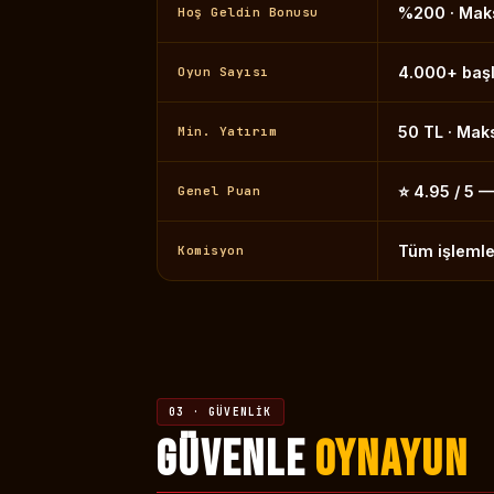
%200 · Maks
Hoş Geldin Bonusu
4.000+ başlı
Oyun Sayısı
50 TL · Mak
Min. Yatırım
⭐ 4.95 / 5 
Genel Puan
Tüm işlemle
Komisyon
03 · GÜVENLIK
GÜVENLE
OYNAYUN