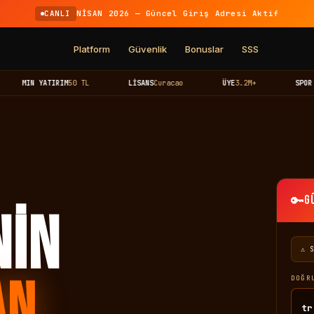
CANLI
NİSAN 2026 — Güncel Giriş Adresi Aktif
Platform
Güvenlik
Bonuslar
SSS
MIN YATIRIM
50 TL
LİSANS
Curacao
ÜYE
3.2M+
SPOR D
🔑
G
NİN
⚠ S
AN
DOĞR
tr