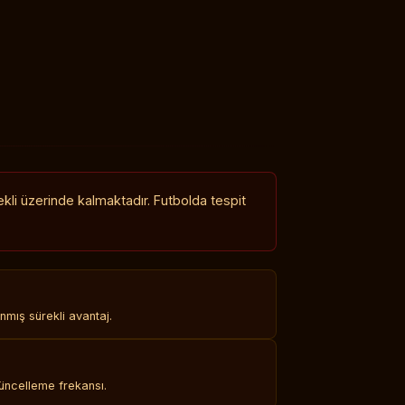
li üzerinde kalmaktadır. Futbolda tespit
nmış sürekli avantaj.
güncelleme frekansı.