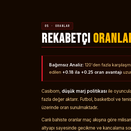
05 · ORANLAR
REKABETÇI
ORANLA
Bağımsız Analiz:
120'den fazla karşılaşm
edilen
+0.18 ila +0.25 oran avantajı
uzun
Casibom,
düşük marj politikası
ile oyuncula
fazla değer aktarır. Futbol, basketbol ve ten
üzerinde oran sunulmaktadır.
Canlı bahiste oranlar maç akışına göre milisan
altyapı sayesinde gecikme ve kancalama sorun