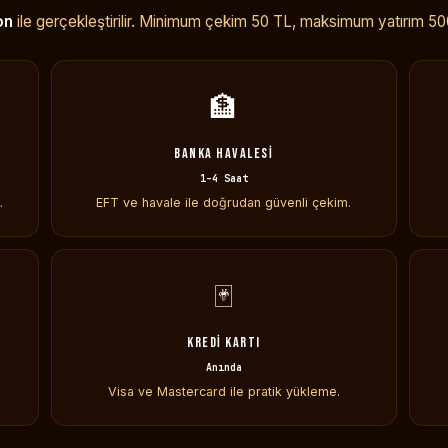
on
ile gerçekleştirilir. Minimum çekim 50 TL, maksimum yatırım 5
🏦
BANKA HAVALESİ
1–4 Saat
.
EFT ve havale ile doğrudan güvenli çekim.
🃏
KREDİ KARTI
Anında
Visa ve Mastercard ile pratik yükleme.