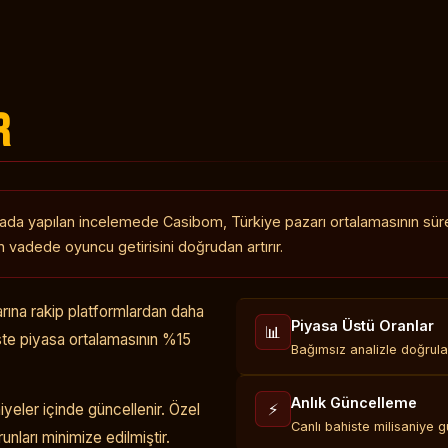
R
ada yapılan incelemede Casibom, Türkiye pazarı ortalamasının sürek
 vadede oyuncu getirisini doğrudan artırır.
rına rakip platformlardan daha
Piyasa Üstü Oranlar
📊
iste piyasa ortalamasının %15
Bağımsız analizle doğrula
Anlık Güncelleme
⚡
iyeler içinde güncellenir. Özel
Canlı bahiste milisaniye 
ları minimize edilmiştir.